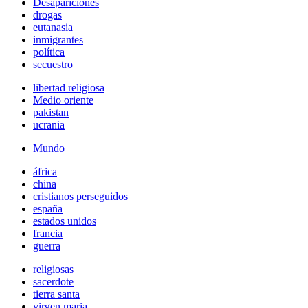
Desapariciones
drogas
eutanasia
inmigrantes
política
secuestro
libertad religiosa
Medio oriente
pakistan
ucrania
Mundo
áfrica
china
cristianos perseguidos
españa
estados unidos
francia
guerra
religiosas
sacerdote
tierra santa
virgen maria