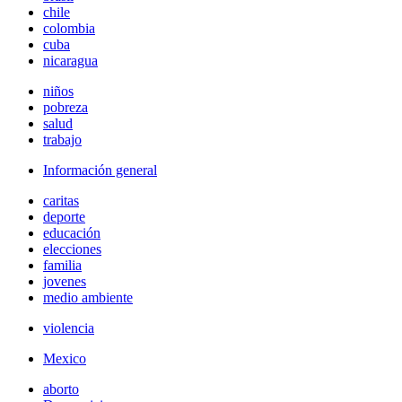
chile
colombia
cuba
nicaragua
niños
pobreza
salud
trabajo
Información general
caritas
deporte
educación
elecciones
familia
jovenes
medio ambiente
violencia
Mexico
aborto