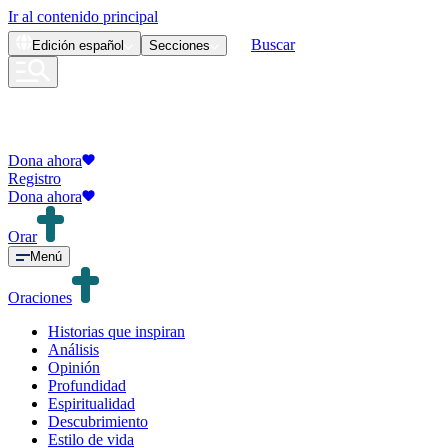
Ir al contenido principal
Buscar
Edición
español
Secciones
Dona ahora
Registro
Dona ahora
Orar
Menú
Oraciones
Historias que inspiran
Análisis
Opinión
Profundidad
Espiritualidad
Descubrimiento
Estilo de vida