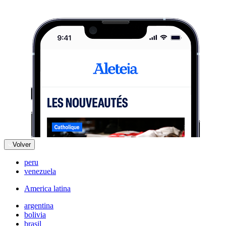
Volver
peru
venezuela
America latina
argentina
bolivia
brasil