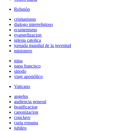
Religión
cristianismo
dialogo interreligioso
ecumenismo
evangelizacion
iglesia catolica
jornada mundial de la juventud
misionero
misa
papa francisco
sinodo
viaje apostólico
Vaticano
angelus
audiencia general
beatificacion
canonizacion
conclave
curia romana
jubileo