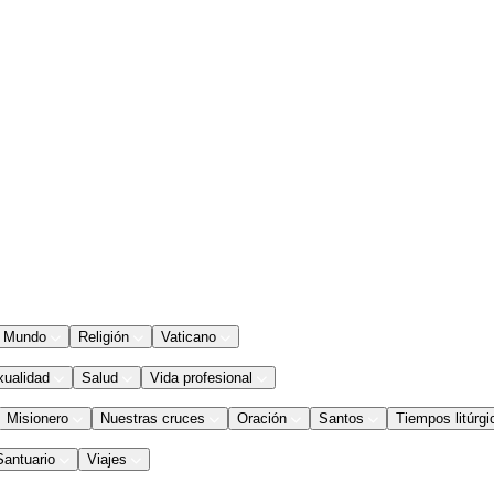
Mundo
Religión
Vaticano
xualidad
Salud
Vida profesional
Misionero
Nuestras cruces
Oración
Santos
Tiempos litúrgi
Santuario
Viajes