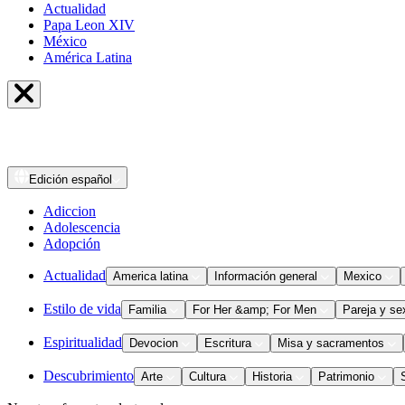
Actualidad
Papa Leon XIV
México
América Latina
Edición
español
Adiccion
Adolescencia
Adopción
Actualidad
America latina
Información general
Mexico
Estilo de vida
Familia
For Her &amp; For Men
Pareja y se
Espiritualidad
Devocion
Escritura
Misa y sacramentos
Descubrimiento
Arte
Cultura
Historia
Patrimonio