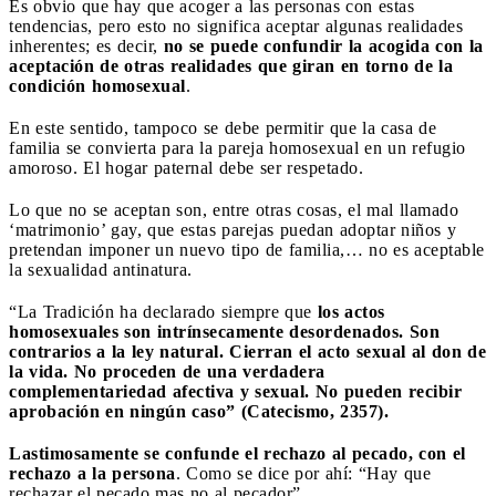
Es obvio que hay que acoger a las personas con estas
tendencias, pero esto no significa aceptar algunas realidades
inherentes; es decir,
no se puede confundir la acogida con la
aceptación de otras realidades que giran en torno de la
condición homosexual
.
En este sentido, tampoco se debe permitir que la casa de
familia se convierta para la pareja homosexual en un refugio
amoroso. El hogar paternal debe ser respetado.
Lo que no se aceptan son, entre otras cosas, el mal llamado
‘matrimonio’ gay, que estas parejas puedan adoptar niños y
pretendan imponer un nuevo tipo de familia,… no es aceptable
la sexualidad antinatura.
“La Tradición ha declarado siempre que
los actos
homosexuales son intrínsecamente desordenados. Son
contrarios a la ley natural. Cierran el acto sexual al don de
la vida. No proceden de una verdadera
complementariedad afectiva y sexual. No pueden recibir
aprobación en ningún caso” (Catecismo, 2357).
Lastimosamente se confunde el rechazo al pecado, con el
rechazo a la persona
. Como se dice por ahí: “Hay que
rechazar el pecado mas no al pecador”.