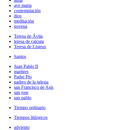
alma
ave maria
contemplación
dios
meditación
novena
Teresa de Ávila
teresa de calcuta
Teresa de Lisieux
Santos
Juan Pablo II
martires
Padre Pío
padres de la iglesia
san Francisco de Asís
san jose
san pablo
Tiempo ordinario
Tiempos litúrgicos
adviento