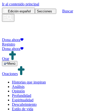
Ir al contenido principal
Buscar
Edición
español
Secciones
Dona ahora
Registro
Dona ahora
Orar
Menú
Oraciones
Historias que inspiran
Análisis
Opinión
Profundidad
Espiritualidad
Descubrimiento
Estilo de vida