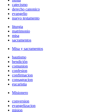
biblia
catecismo
derecho canonico
evangelio
nuevo testamento
liturgia
matrimonio
misa
sacramentos
Misa y sacramentos
bautismo
bendición
comunion
confesion
confirmacion
consagracion
eucaristia
Misionero
conversion
evangelizacion
mision