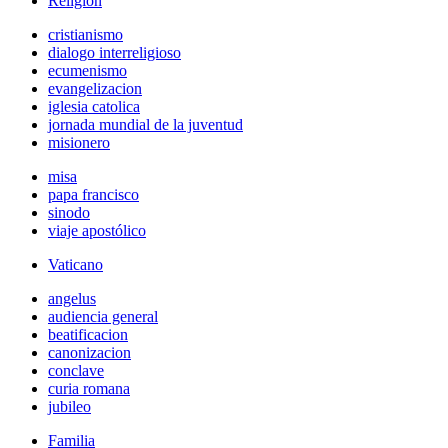
Religión
cristianismo
dialogo interreligioso
ecumenismo
evangelizacion
iglesia catolica
jornada mundial de la juventud
misionero
misa
papa francisco
sinodo
viaje apostólico
Vaticano
angelus
audiencia general
beatificacion
canonizacion
conclave
curia romana
jubileo
Familia