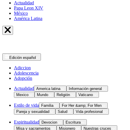
Actualidad
Papa Leon XIV
México
América Latina
Edición
español
Adiccion
Adolescencia
Adopción
Actualidad
America latina
Información general
Mexico
Mundo
Religión
Vaticano
Estilo de vida
Familia
For Her &amp; For Men
Pareja y sexualidad
Salud
Vida profesional
Espiritualidad
Devocion
Escritura
Misa y sacramentos
Misionero
Nuestras cruces