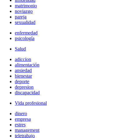
infidelidad
matrimonio
noviazgo
pareja
sexualidad
enfermedad
psicología
Salud
adiccion
alimentación
ansiedad
bienestar
deporte
depresion
discapacidad
Vida profesional
dinero
empresa
estres
management
teletrabajo