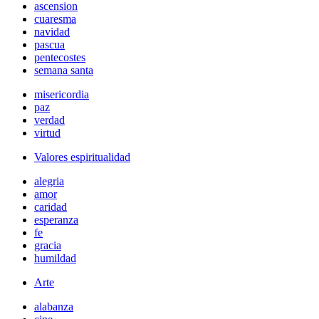
ascension
cuaresma
navidad
pascua
pentecostes
semana santa
misericordia
paz
verdad
virtud
Valores espiritualidad
alegria
amor
caridad
esperanza
fe
gracia
humildad
Arte
alabanza