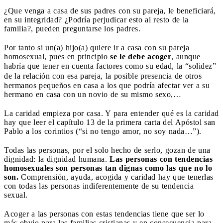
¿Que venga a casa de sus padres con su pareja, le beneficiará,
en su integridad? ¿Podría perjudicar esto al resto de la
familia?, pueden preguntarse los padres.
Por tanto si un(a) hijo(a) quiere ir a casa con su pareja
homosexual, pues en principio
se le debe acoger
, aunque
habría que tener en cuenta factores como su edad,
la “solidez”
de la relación con esa pareja,
la posible presencia de otros
hermanos pequeños en casa a los que podría afectar ver a su
hermano en casa con un novio de su mismo sexo,…
La caridad empieza por casa. Y para entender qué es la caridad
hay que leer el capítulo 13 de la primera carta del Apóstol san
Pablo a los corintios (“si no tengo amor, no soy nada…”).
Todas las personas, por el solo hecho de serlo, gozan de una
dignidad: la dignidad humana.
Las personas con tendencias
homosexuales son personas tan dignas como las que no lo
son.
Comprensión, ayuda, acogida y caridad hay que tenerlas
con todas las personas indiferentemente de su tendencia
sexual.
Acoger a las personas con estas tendencias tiene que ser lo
más obvio para las familias cristianas y en consecuencia para