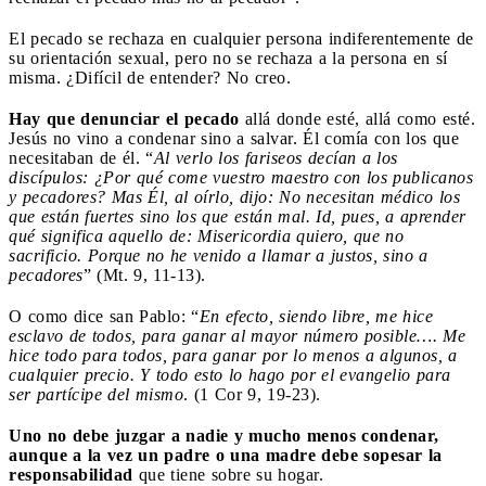
El pecado se rechaza en cualquier persona indiferentemente de
su orientación sexual, pero no se rechaza a la persona en sí
misma. ¿Difícil de entender? No creo.
Hay que denunciar el pecado
allá donde esté, allá como esté.
Jesús no vino a condenar sino a salvar. Él comía con los que
necesitaban de él. “
Al verlo los fariseos decían a los
discípulos: ¿Por qué come vuestro maestro con los publicanos
y pecadores? Mas Él, al oírlo, dijo: No necesitan médico los
que están fuertes sino los que están mal. Id, pues, a aprender
qué significa aquello de: Misericordia quiero, que no
sacrificio. Porque no he venido a llamar a justos, sino a
pecadores
” (Mt. 9, 11-13).
O como dice san Pablo: “
En efecto, siendo libre, me hice
esclavo de todos, para ganar al mayor número posible…. Me
hice todo para todos, para ganar por lo menos a algunos, a
cualquier precio. Y todo esto lo hago por el evangelio para
ser partícipe del mismo
. (1 Cor 9, 19-23).
Uno no debe juzgar a nadie y mucho menos condenar,
aunque a la vez un padre o una madre debe sopesar la
responsabilidad
que tiene sobre su hogar.