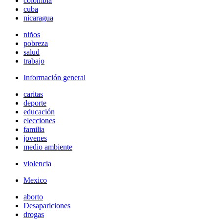
colombia
cuba
nicaragua
niños
pobreza
salud
trabajo
Información general
caritas
deporte
educación
elecciones
familia
jovenes
medio ambiente
violencia
Mexico
aborto
Desapariciones
drogas