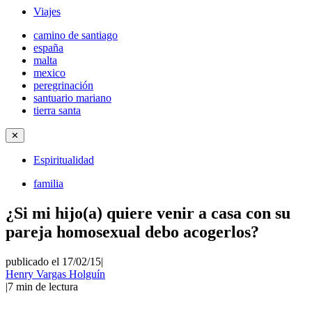
Viajes
camino de santiago
españa
malta
mexico
peregrinación
santuario mariano
tierra santa
✕
Espiritualidad
familia
¿Si mi hijo(a) quiere venir a casa con su
pareja homosexual debo acogerlos?
publicado el 17/02/15
|
Henry Vargas Holguín
|
7
min de lectura