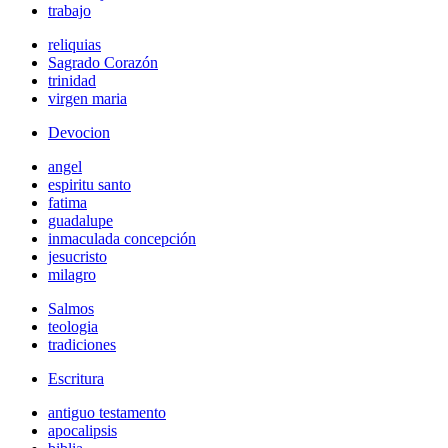
trabajo
reliquias
Sagrado Corazón
trinidad
virgen maria
Devocion
angel
espiritu santo
fatima
guadalupe
inmaculada concepción
jesucristo
milagro
Salmos
teologia
tradiciones
Escritura
antiguo testamento
apocalipsis