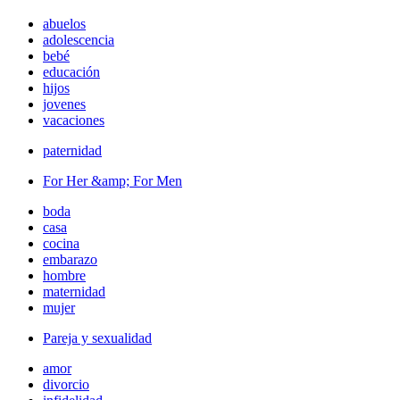
abuelos
adolescencia
bebé
educación
hijos
jovenes
vacaciones
paternidad
For Her &amp; For Men
boda
casa
cocina
embarazo
hombre
maternidad
mujer
Pareja y sexualidad
amor
divorcio