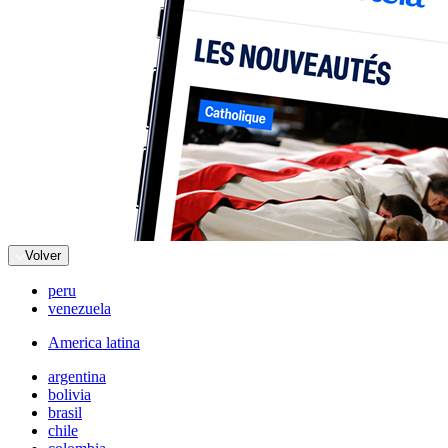
Volver
peru
venezuela
America latina
argentina
bolivia
brasil
chile