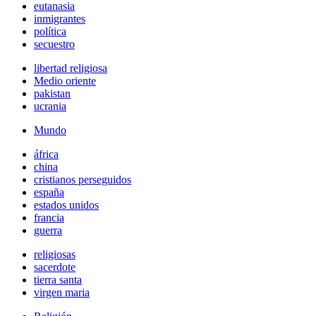
eutanasia
inmigrantes
política
secuestro
libertad religiosa
Medio oriente
pakistan
ucrania
Mundo
áfrica
china
cristianos perseguidos
españa
estados unidos
francia
guerra
religiosas
sacerdote
tierra santa
virgen maria