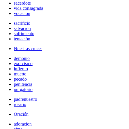
sacerdote
vida consagrada
vocacion
sacrificio
salvacion
sufrimiento
tentación
Nuestras cruces
demonio
exorcismo
infierno
muerte
pecado
penitencia
purgatorio
padrenuestro
rosario
Oración
adoracion