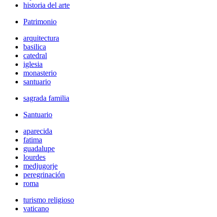
historia del arte
Patrimonio
arquitectura
basilica
catedral
iglesia
monasterio
santuario
sagrada familia
Santuario
aparecida
fatima
guadalupe
lourdes
medjugorje
peregrinación
roma
turismo religioso
vaticano