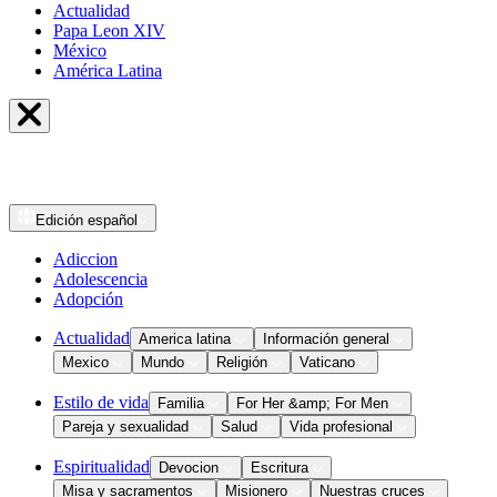
Actualidad
Papa Leon XIV
México
América Latina
Edición
español
Adiccion
Adolescencia
Adopción
Actualidad
America latina
Información general
Mexico
Mundo
Religión
Vaticano
Estilo de vida
Familia
For Her &amp; For Men
Pareja y sexualidad
Salud
Vida profesional
Espiritualidad
Devocion
Escritura
Misa y sacramentos
Misionero
Nuestras cruces