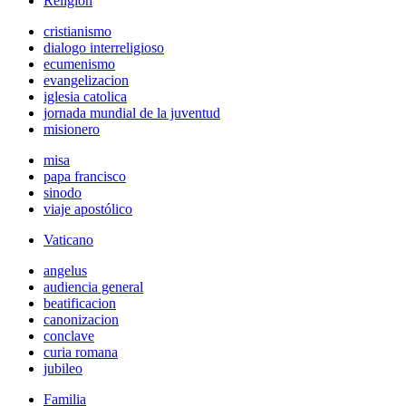
Religión
cristianismo
dialogo interreligioso
ecumenismo
evangelizacion
iglesia catolica
jornada mundial de la juventud
misionero
misa
papa francisco
sinodo
viaje apostólico
Vaticano
angelus
audiencia general
beatificacion
canonizacion
conclave
curia romana
jubileo
Familia