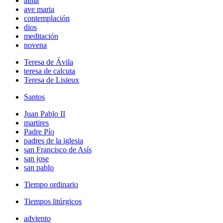
alma
ave maria
contemplación
dios
meditación
novena
Teresa de Ávila
teresa de calcuta
Teresa de Lisieux
Santos
Juan Pablo II
martires
Padre Pío
padres de la iglesia
san Francisco de Asís
san jose
san pablo
Tiempo ordinario
Tiempos litúrgicos
adviento