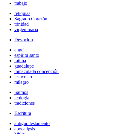
trabajo
reliquias
Sagrado Corazón
trinidad
virgen maria
Devocion
angel
espiritu santo
fatima
guadalupe
inmaculada concepción
jesucristo
milagro
Salmos
teologia
tradiciones
Escritura
antiguo testamento
apocalipsis