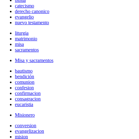
biblia
catecismo
derecho canonico
evangelio
nuevo testamento
liturgia
matrimonio
misa
sacramentos
Misa y sacramentos
bautismo
bendición
comunion
confesion
confirmacion
consagracion
eucaristia
Misionero
conversion
evangelizacion
mision