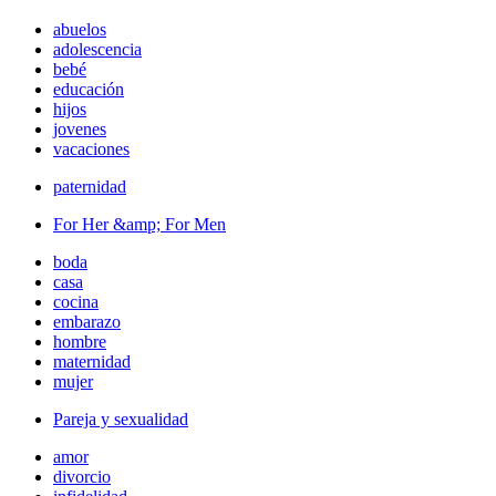
abuelos
adolescencia
bebé
educación
hijos
jovenes
vacaciones
paternidad
For Her &amp; For Men
boda
casa
cocina
embarazo
hombre
maternidad
mujer
Pareja y sexualidad
amor
divorcio