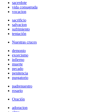
sacerdote
vida consagrada
vocacion
sacrificio
salvacion
sufrimiento
tentación
Nuestras cruces
demonio
exorcismo
infierno
muerte
pecado
penitencia
purgatorio
padrenuestro
rosario
Oración
adoracion