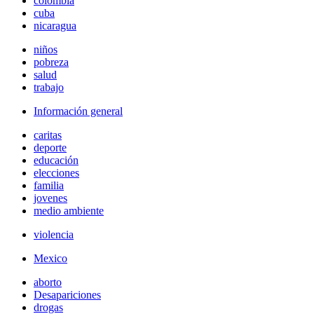
colombia
cuba
nicaragua
niños
pobreza
salud
trabajo
Información general
caritas
deporte
educación
elecciones
familia
jovenes
medio ambiente
violencia
Mexico
aborto
Desapariciones
drogas