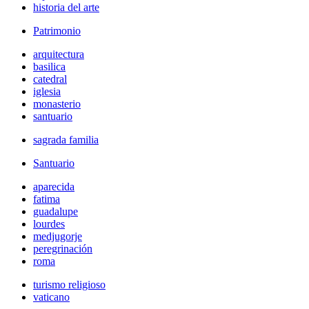
historia del arte
Patrimonio
arquitectura
basilica
catedral
iglesia
monasterio
santuario
sagrada familia
Santuario
aparecida
fatima
guadalupe
lourdes
medjugorje
peregrinación
roma
turismo religioso
vaticano