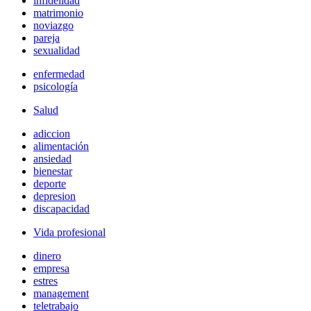
infidelidad
matrimonio
noviazgo
pareja
sexualidad
enfermedad
psicología
Salud
adiccion
alimentación
ansiedad
bienestar
deporte
depresion
discapacidad
Vida profesional
dinero
empresa
estres
management
teletrabajo