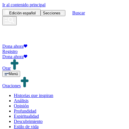
Ir al contenido principal
Buscar
Edición
español
Secciones
Dona ahora
Registro
Dona ahora
Orar
Menú
Oraciones
Historias que inspiran
Análisis
Opinión
Profundidad
Espiritualidad
Descubrimiento
Estilo de vida