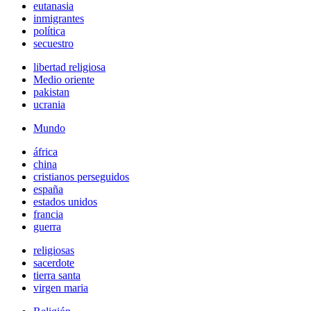
eutanasia
inmigrantes
política
secuestro
libertad religiosa
Medio oriente
pakistan
ucrania
Mundo
áfrica
china
cristianos perseguidos
españa
estados unidos
francia
guerra
religiosas
sacerdote
tierra santa
virgen maria