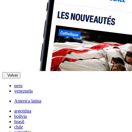
Volver
peru
venezuela
America latina
argentina
bolivia
brasil
chile