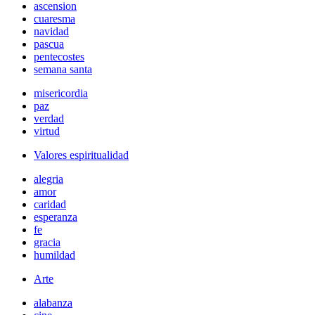
ascension
cuaresma
navidad
pascua
pentecostes
semana santa
misericordia
paz
verdad
virtud
Valores espiritualidad
alegria
amor
caridad
esperanza
fe
gracia
humildad
Arte
alabanza