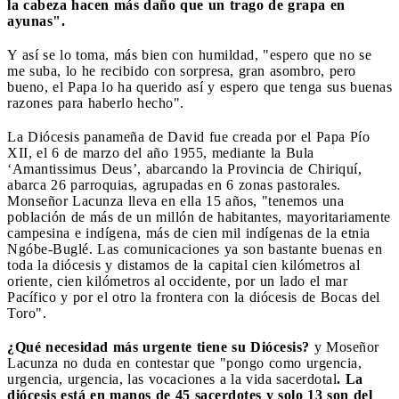
la cabeza hacen más daño que un trago de grapa en
ayunas".
Y así se lo toma, más bien con humildad, "espero que no se
me suba, lo he recibido con sorpresa, gran asombro, pero
bueno, el Papa lo ha querido así y espero que tenga sus buenas
razones para haberlo hecho".
La Diócesis panameña de David fue creada por el Papa Pío
XII, el 6 de marzo del año 1955, mediante la Bula
‘Amantissimus Deus’, abarcando la Provincia de Chiriquí,
abarca 26 parroquias, agrupadas en 6 zonas pastorales.
Monseñor Lacunza lleva en ella 15 años, "tenemos una
población de más de un millón de habitantes, mayoritariamente
campesina e indígena, más de cien mil indígenas de la etnia
Ngóbe-Buglé. Las comunicaciones ya son bastante buenas en
toda la diócesis y distamos de la capital cien kilómetros al
oriente, cien kilómetros al occidente, por un lado el mar
Pacífico y por el otro la frontera con la diócesis de Bocas del
Toro".
¿Qué necesidad más urgente tiene su Diócesis?
y Moseñor
Lacunza no duda en contestar que "pongo como urgencia,
urgencia, urgencia, las vocaciones a la vida sacerdotal
. La
diócesis está en manos de 45 sacerdotes y solo 13 son del