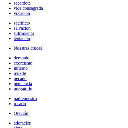
sacerdote
vida consagrada
vocacion
sacrificio
salvacion
sufrimiento
tentación
Nuestras cruces
demonio
exorcismo
infierno
muerte
pecado
penitencia
purgatorio
padrenuestro
rosario
Oración
adoracion