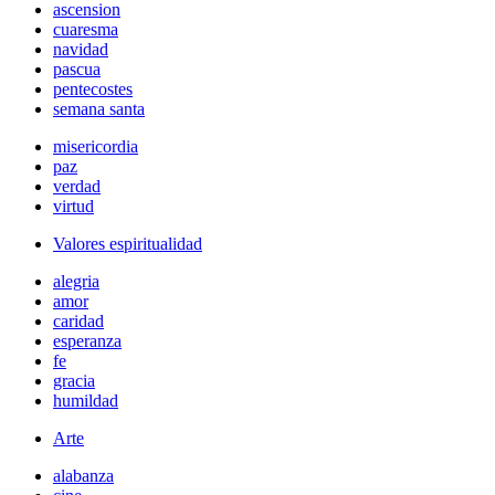
ascension
cuaresma
navidad
pascua
pentecostes
semana santa
misericordia
paz
verdad
virtud
Valores espiritualidad
alegria
amor
caridad
esperanza
fe
gracia
humildad
Arte
alabanza