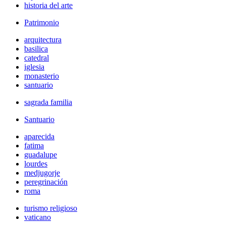
historia del arte
Patrimonio
arquitectura
basilica
catedral
iglesia
monasterio
santuario
sagrada familia
Santuario
aparecida
fatima
guadalupe
lourdes
medjugorje
peregrinación
roma
turismo religioso
vaticano