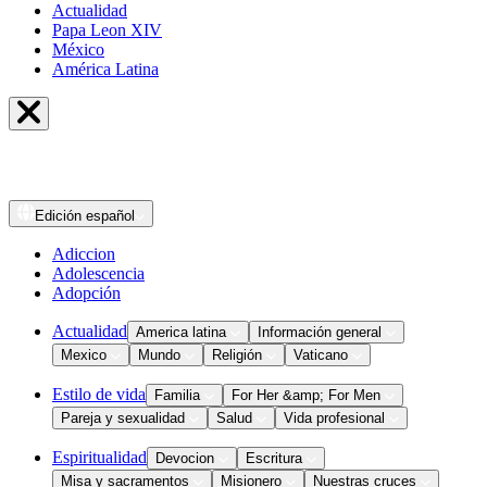
Actualidad
Papa Leon XIV
México
América Latina
Edición
español
Adiccion
Adolescencia
Adopción
Actualidad
America latina
Información general
Mexico
Mundo
Religión
Vaticano
Estilo de vida
Familia
For Her &amp; For Men
Pareja y sexualidad
Salud
Vida profesional
Espiritualidad
Devocion
Escritura
Misa y sacramentos
Misionero
Nuestras cruces