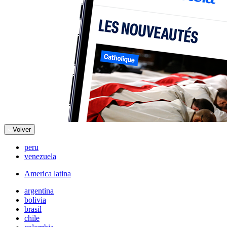
Volver
peru
venezuela
America latina
argentina
bolivia
brasil
chile