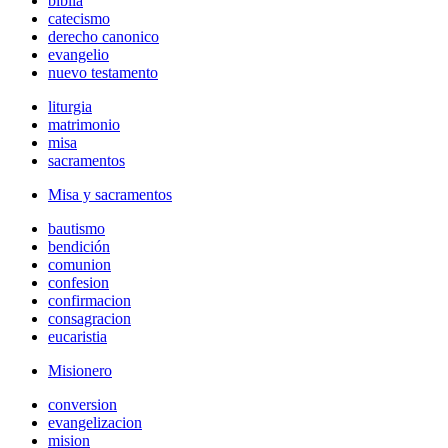
biblia
catecismo
derecho canonico
evangelio
nuevo testamento
liturgia
matrimonio
misa
sacramentos
Misa y sacramentos
bautismo
bendición
comunion
confesion
confirmacion
consagracion
eucaristia
Misionero
conversion
evangelizacion
mision