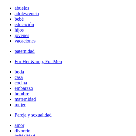
abuelos
adolescencia
bebé
educación
hijos
jovenes
vacaciones
paternidad
For Her &amp; For Men
boda
casa
cocina
embarazo
hombre
maternidad
mujer
Pareja y sexualidad
amor
divorcio