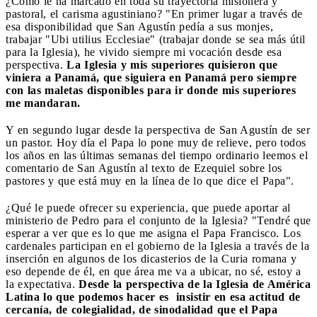
¿Cómo le ha marcado en toda su trayectoria misionera y
pastoral, el carisma agustiniano? "En primer lugar a través de
esa disponibilidad que San Agustín pedía a sus monjes,
trabajar "Ubi utilius Ecclesiae" (trabajar donde se sea más útil
para la Iglesia), he vivido siempre mi vocación desde esa
perspectiva.
La Iglesia y mis superiores quisieron que
viniera a Panamá, que siguiera en Panamá pero siempre
con las maletas disponibles para ir donde mis superiores
me mandaran.
Y en segundo lugar desde la perspectiva de San Agustín de ser
un pastor. Hoy día el Papa lo pone muy de relieve, pero todos
los años en las últimas semanas del tiempo ordinario leemos el
comentario de San Agustín al texto de Ezequiel sobre los
pastores y que está muy en la línea de lo que dice el Papa".
¿Qué le puede ofrecer su experiencia, que puede aportar al
ministerio de Pedro para el conjunto de la Iglesia? "Tendré que
esperar a ver que es lo que me asigna el Papa Francisco. Los
cardenales participan en el gobierno de la Iglesia a través de la
inserción en algunos de los dicasterios de la Curia romana y
eso depende de él, en que área me va a ubicar, no sé, estoy a
la expectativa.
Desde la perspectiva de la Iglesia de América
Latina lo que podemos hacer es insistir en esa actitud de
cercanía, de colegialidad, de sinodalidad que el Papa