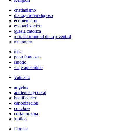
Religión
cristianismo
dialogo interreligioso
ecumenismo
evangelizacion
iglesia catolica
jornada mundial de la juventud
misionero
misa
papa francisco
sinodo
viaje apostólico
Vaticano
angelus
audiencia general
beatificacion
canonizacion
conclave
curia romana
jubileo
Familia