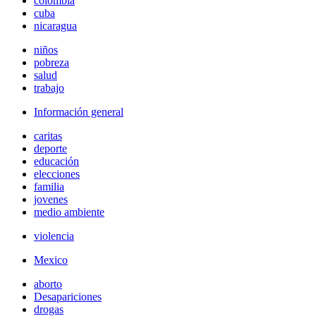
colombia
cuba
nicaragua
niños
pobreza
salud
trabajo
Información general
caritas
deporte
educación
elecciones
familia
jovenes
medio ambiente
violencia
Mexico
aborto
Desapariciones
drogas