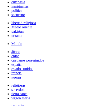
eutanasia
inmigrantes
política
secuestro
libertad religiosa
Medio oriente
pakistan
ucrania
Mundo
áfrica
china
cristianos perseguidos
españa
estados unidos
francia
guerra
religiosas
sacerdote
tierra santa
virgen maria