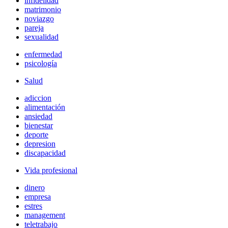
infidelidad
matrimonio
noviazgo
pareja
sexualidad
enfermedad
psicología
Salud
adiccion
alimentación
ansiedad
bienestar
deporte
depresion
discapacidad
Vida profesional
dinero
empresa
estres
management
teletrabajo