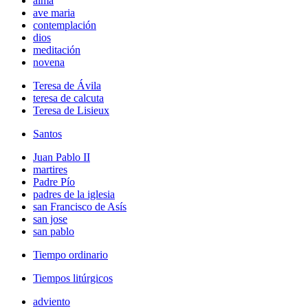
alma
ave maria
contemplación
dios
meditación
novena
Teresa de Ávila
teresa de calcuta
Teresa de Lisieux
Santos
Juan Pablo II
martires
Padre Pío
padres de la iglesia
san Francisco de Asís
san jose
san pablo
Tiempo ordinario
Tiempos litúrgicos
adviento