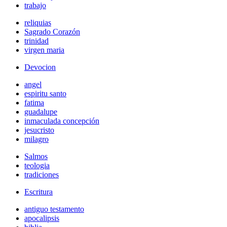
trabajo
reliquias
Sagrado Corazón
trinidad
virgen maria
Devocion
angel
espiritu santo
fatima
guadalupe
inmaculada concepción
jesucristo
milagro
Salmos
teologia
tradiciones
Escritura
antiguo testamento
apocalipsis