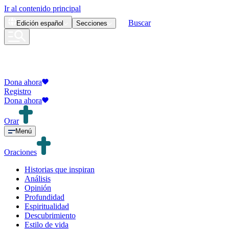
Ir al contenido principal
Buscar
Edición
español
Secciones
Dona ahora
Registro
Dona ahora
Orar
Menú
Oraciones
Historias que inspiran
Análisis
Opinión
Profundidad
Espiritualidad
Descubrimiento
Estilo de vida