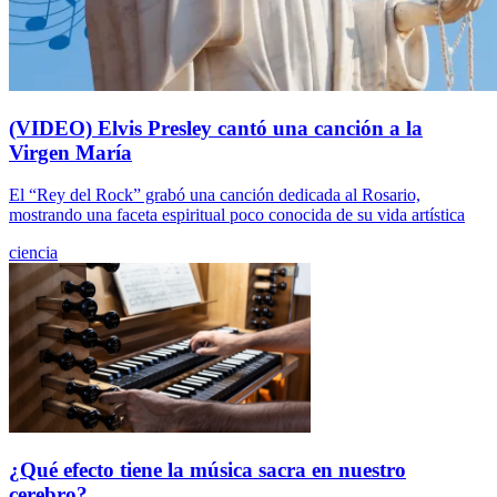
(VIDEO) Elvis Presley cantó una canción a la
Virgen María
El “Rey del Rock” grabó una canción dedicada al Rosario,
mostrando una faceta espiritual poco conocida de su vida artística
ciencia
¿Qué efecto tiene la música sacra en nuestro
cerebro?