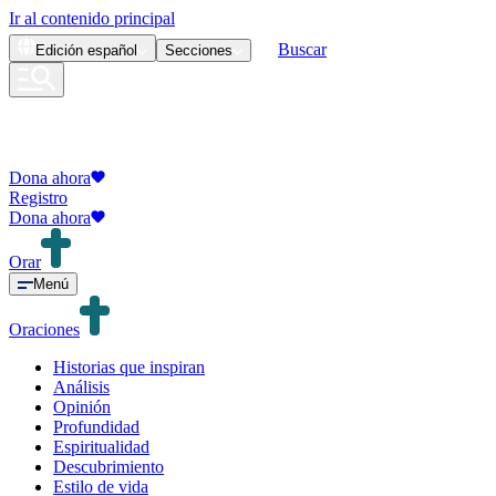
Ir al contenido principal
Buscar
Edición
español
Secciones
Dona ahora
Registro
Dona ahora
Orar
Menú
Oraciones
Historias que inspiran
Análisis
Opinión
Profundidad
Espiritualidad
Descubrimiento
Estilo de vida