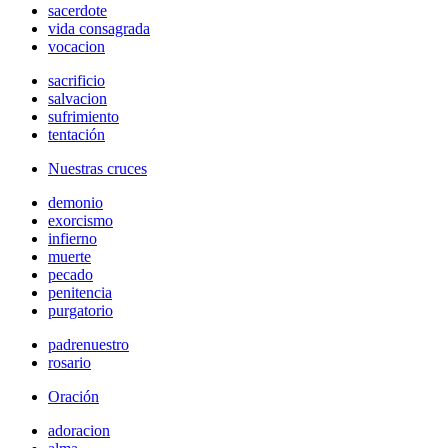
sacerdote
vida consagrada
vocacion
sacrificio
salvacion
sufrimiento
tentación
Nuestras cruces
demonio
exorcismo
infierno
muerte
pecado
penitencia
purgatorio
padrenuestro
rosario
Oración
adoracion