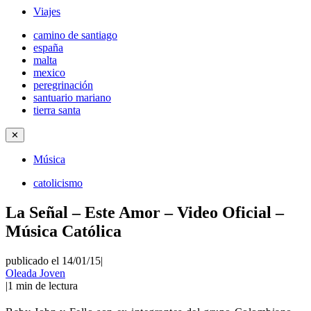
Viajes
camino de santiago
españa
malta
mexico
peregrinación
santuario mariano
tierra santa
✕
Música
catolicismo
La Señal – Este Amor – Video Oficial –
Música Católica
publicado el 14/01/15
|
Oleada Joven
|
1
min de lectura