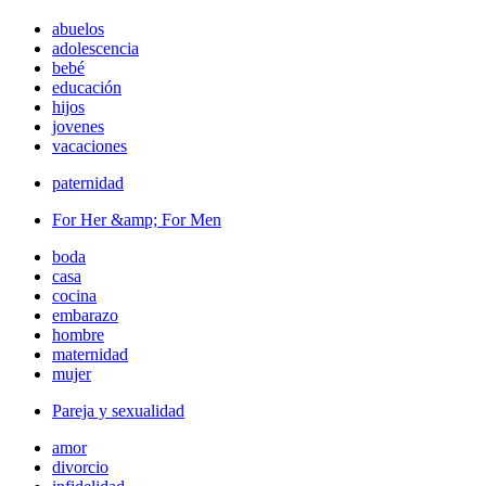
abuelos
adolescencia
bebé
educación
hijos
jovenes
vacaciones
paternidad
For Her &amp; For Men
boda
casa
cocina
embarazo
hombre
maternidad
mujer
Pareja y sexualidad
amor
divorcio