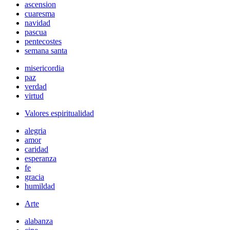
ascension
cuaresma
navidad
pascua
pentecostes
semana santa
misericordia
paz
verdad
virtud
Valores espiritualidad
alegria
amor
caridad
esperanza
fe
gracia
humildad
Arte
alabanza