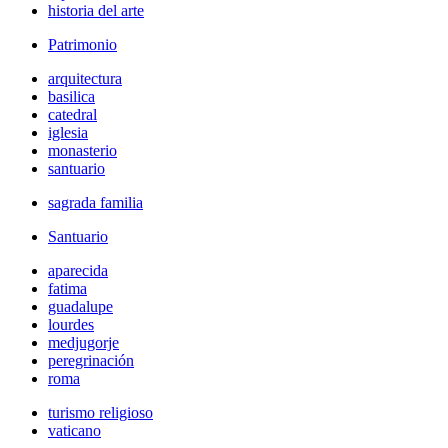
historia del arte
Patrimonio
arquitectura
basilica
catedral
iglesia
monasterio
santuario
sagrada familia
Santuario
aparecida
fatima
guadalupe
lourdes
medjugorje
peregrinación
roma
turismo religioso
vaticano