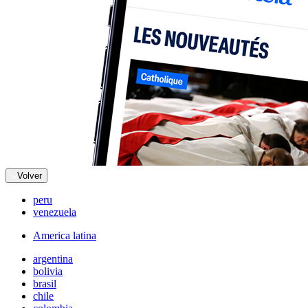
Volver
peru
venezuela
America latina
argentina
bolivia
brasil
chile