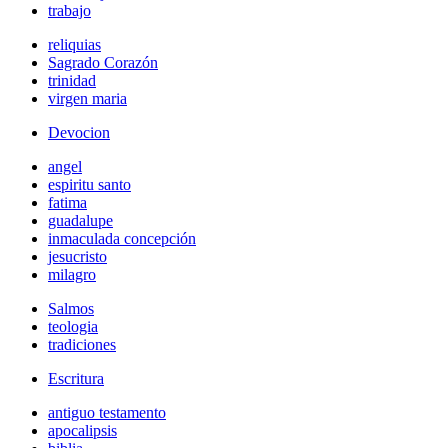
trabajo
reliquias
Sagrado Corazón
trinidad
virgen maria
Devocion
angel
espiritu santo
fatima
guadalupe
inmaculada concepción
jesucristo
milagro
Salmos
teologia
tradiciones
Escritura
antiguo testamento
apocalipsis