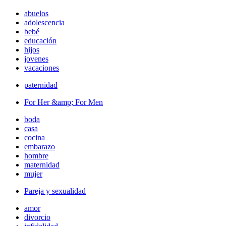
abuelos
adolescencia
bebé
educación
hijos
jovenes
vacaciones
paternidad
For Her &amp; For Men
boda
casa
cocina
embarazo
hombre
maternidad
mujer
Pareja y sexualidad
amor
divorcio