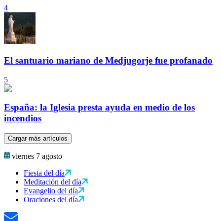
4
El santuario mariano de Medjugorje fue profanado
5
España: la Iglesia presta ayuda en medio de los
incendios
Cargar más artículos
viernes 7 agosto
Fiesta del día
Meditación del día
Evangelio del día
Oraciones del día