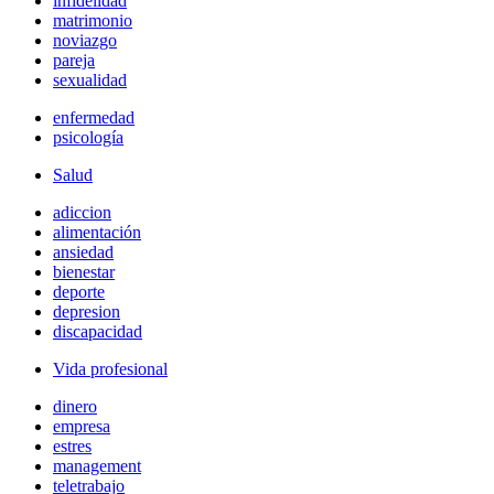
infidelidad
matrimonio
noviazgo
pareja
sexualidad
enfermedad
psicología
Salud
adiccion
alimentación
ansiedad
bienestar
deporte
depresion
discapacidad
Vida profesional
dinero
empresa
estres
management
teletrabajo