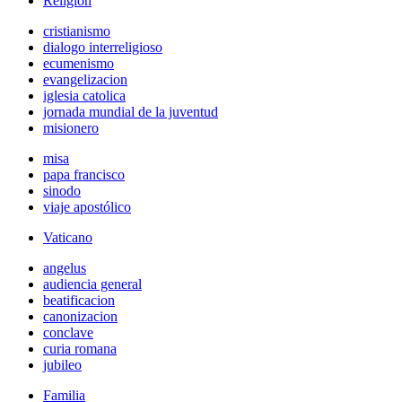
Religión
cristianismo
dialogo interreligioso
ecumenismo
evangelizacion
iglesia catolica
jornada mundial de la juventud
misionero
misa
papa francisco
sinodo
viaje apostólico
Vaticano
angelus
audiencia general
beatificacion
canonizacion
conclave
curia romana
jubileo
Familia