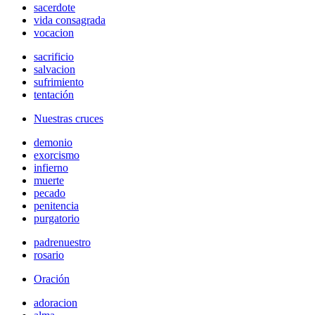
sacerdote
vida consagrada
vocacion
sacrificio
salvacion
sufrimiento
tentación
Nuestras cruces
demonio
exorcismo
infierno
muerte
pecado
penitencia
purgatorio
padrenuestro
rosario
Oración
adoracion