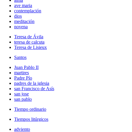
alma
ave maria
contemplación
dios
meditación
novena
Teresa de Ávila
teresa de calcuta
Teresa de Lisieux
Santos
Juan Pablo II
martires
Padre Pío
padres de la iglesia
san Francisco de Asís
san jose
san pablo
Tiempo ordinario
Tiempos litúrgicos
adviento