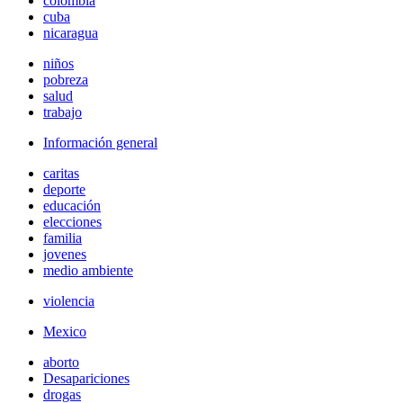
colombia
cuba
nicaragua
niños
pobreza
salud
trabajo
Información general
caritas
deporte
educación
elecciones
familia
jovenes
medio ambiente
violencia
Mexico
aborto
Desapariciones
drogas