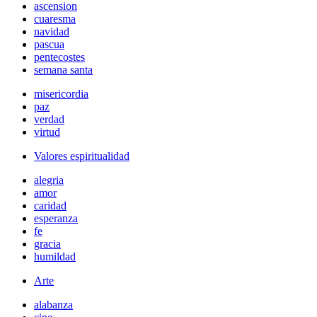
ascension
cuaresma
navidad
pascua
pentecostes
semana santa
misericordia
paz
verdad
virtud
Valores espiritualidad
alegria
amor
caridad
esperanza
fe
gracia
humildad
Arte
alabanza