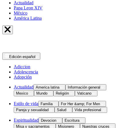
Actualidad
Papa Leon XIV
México
América Latina
Edición
español
Adiccion
Adolescencia
Adopción
Actualidad
America latina
Información general
Mexico
Mundo
Religión
Vaticano
Estilo de vida
Familia
For Her &amp; For Men
Pareja y sexualidad
Salud
Vida profesional
Espiritualidad
Devocion
Escritura
Misa y sacramentos
Misionero
Nuestras cruces