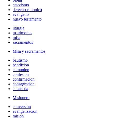
biblia
catecismo
derecho canonico
evangelio
nuevo testamento
liturgia
matrimonio
misa
sacramentos
Misa y sacramentos
bautismo
bendición
comunion
confesion
confirmacion
consagracion
eucaristia
Misionero
conversion
evangelizacion
mision