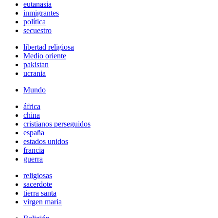
eutanasia
inmigrantes
política
secuestro
libertad religiosa
Medio oriente
pakistan
ucrania
Mundo
áfrica
china
cristianos perseguidos
españa
estados unidos
francia
guerra
religiosas
sacerdote
tierra santa
virgen maria