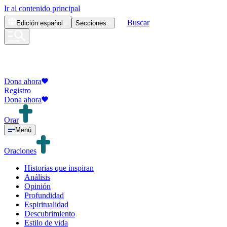
Ir al contenido principal
Buscar
Edición
español
Secciones
Dona ahora
Registro
Dona ahora
Orar
Menú
Oraciones
Historias que inspiran
Análisis
Opinión
Profundidad
Espiritualidad
Descubrimiento
Estilo de vida