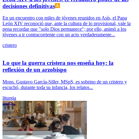
decisiones definitivas
En un encuentro con miles de jóvenes reunidos en Asís, el Papa
León XIV reconoció que, ante la cultura de lo provisional, vale la
pena recordar que "solo Dios permanece"; por ello, animó a los
jóvenes a ir contracorriente con un acto verdaderamente...
cristero
Lo que la guerra cristera nos enseña hoy: la
reflexión de un arzobispo
Mons. Gustavo García-Siller, MSpS, es sobrino de un cristero y
escuchó, durante toda su infancia, los relatos...
liturgia