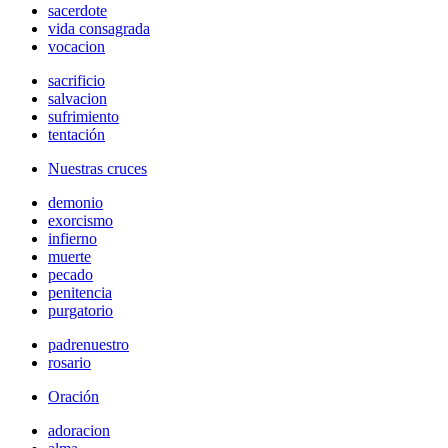
sacerdote
vida consagrada
vocacion
sacrificio
salvacion
sufrimiento
tentación
Nuestras cruces
demonio
exorcismo
infierno
muerte
pecado
penitencia
purgatorio
padrenuestro
rosario
Oración
adoracion