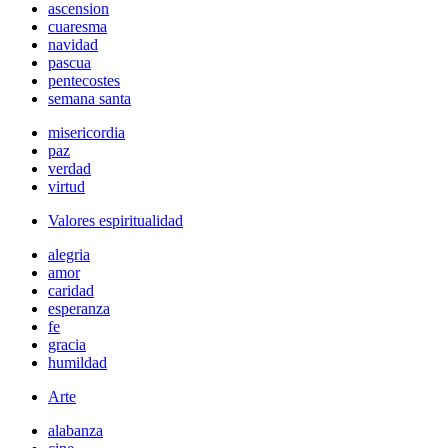
ascension
cuaresma
navidad
pascua
pentecostes
semana santa
misericordia
paz
verdad
virtud
Valores espiritualidad
alegria
amor
caridad
esperanza
fe
gracia
humildad
Arte
alabanza