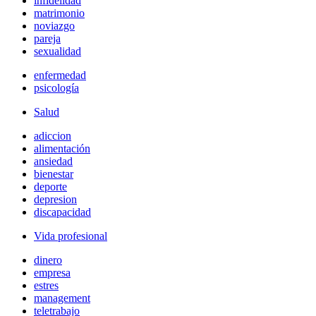
infidelidad
matrimonio
noviazgo
pareja
sexualidad
enfermedad
psicología
Salud
adiccion
alimentación
ansiedad
bienestar
deporte
depresion
discapacidad
Vida profesional
dinero
empresa
estres
management
teletrabajo