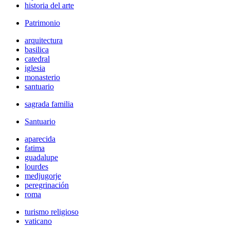
historia del arte
Patrimonio
arquitectura
basilica
catedral
iglesia
monasterio
santuario
sagrada familia
Santuario
aparecida
fatima
guadalupe
lourdes
medjugorje
peregrinación
roma
turismo religioso
vaticano