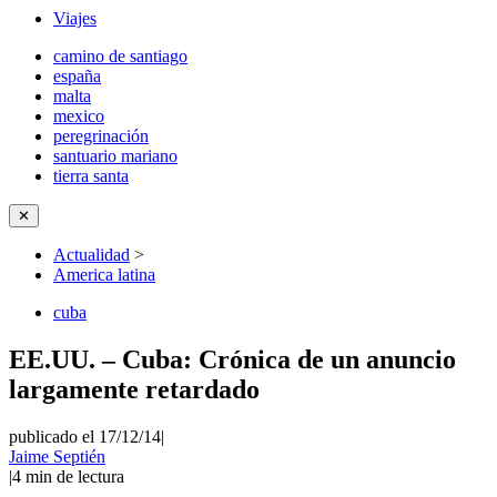
Viajes
camino de santiago
españa
malta
mexico
peregrinación
santuario mariano
tierra santa
✕
Actualidad
>
America latina
cuba
EE.UU. – Cuba: Crónica de un anuncio
largamente retardado
publicado el 17/12/14
|
Jaime Septién
|
4
min de lectura