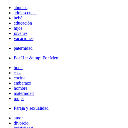
abuelos
adolescencia
bebé
educación
hijos
jovenes
vacaciones
paternidad
For Her &amp; For Men
boda
casa
cocina
embarazo
hombre
maternidad
mujer
Pareja y sexualidad
amor
divorcio