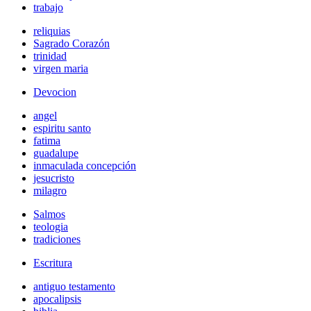
trabajo
reliquias
Sagrado Corazón
trinidad
virgen maria
Devocion
angel
espiritu santo
fatima
guadalupe
inmaculada concepción
jesucristo
milagro
Salmos
teologia
tradiciones
Escritura
antiguo testamento
apocalipsis