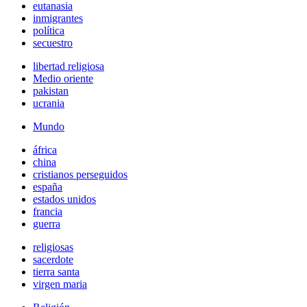
eutanasia
inmigrantes
política
secuestro
libertad religiosa
Medio oriente
pakistan
ucrania
Mundo
áfrica
china
cristianos perseguidos
españa
estados unidos
francia
guerra
religiosas
sacerdote
tierra santa
virgen maria