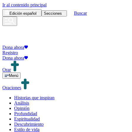
Ir al contenido principal
Buscar
Edición
español
Secciones
Dona ahora
Registro
Dona ahora
Orar
Menú
Oraciones
Historias que inspiran
Análisis
Opinión
Profundidad
Espiritualidad
Descubrimiento
Estilo de vida