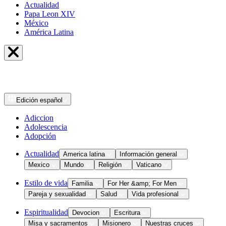
Actualidad
Papa Leon XIV
México
América Latina
Edición
español
Adiccion
Adolescencia
Adopción
Actualidad
America latina
Información general
Mexico
Mundo
Religión
Vaticano
Estilo de vida
Familia
For Her &amp; For Men
Pareja y sexualidad
Salud
Vida profesional
Espiritualidad
Devocion
Escritura
Misa y sacramentos
Misionero
Nuestras cruces