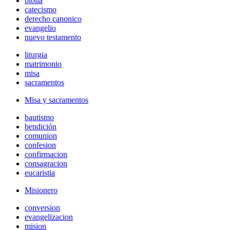
biblia
catecismo
derecho canonico
evangelio
nuevo testamento
liturgia
matrimonio
misa
sacramentos
Misa y sacramentos
bautismo
bendición
comunion
confesion
confirmacion
consagracion
eucaristia
Misionero
conversion
evangelizacion
mision