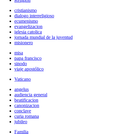
Religión
cristianismo
dialogo interreligioso
ecumenismo
evangelizacion
iglesia catolica
jornada mundial de la juventud
misionero
misa
papa francisco
sinodo
viaje apostólico
Vaticano
angelus
audiencia general
beatificacion
canonizacion
conclave
curia romana
jubileo
Familia