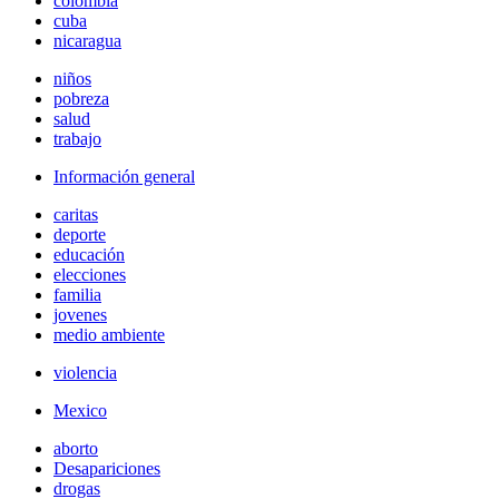
colombia
cuba
nicaragua
niños
pobreza
salud
trabajo
Información general
caritas
deporte
educación
elecciones
familia
jovenes
medio ambiente
violencia
Mexico
aborto
Desapariciones
drogas