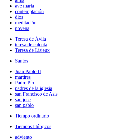
alma
ave maria
contemplación
dios
meditación
novena
Teresa de Ávila
teresa de calcuta
Teresa de Lisieux
Santos
Juan Pablo II
martires
Padre Pío
padres de la iglesia
san Francisco de Asís
san jose
san pablo
Tiempo ordinario
Tiempos litúrgicos
adviento