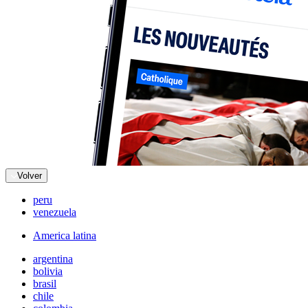
Volver
peru
venezuela
America latina
argentina
bolivia
brasil
chile