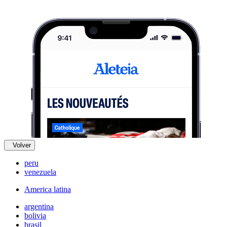
Volver
peru
venezuela
America latina
argentina
bolivia
brasil