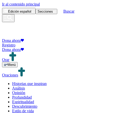
Ir al contenido principal
Buscar
Edición
español
Secciones
Dona ahora
Registro
Dona ahora
Orar
Menú
Oraciones
Historias que inspiran
Análisis
Opinión
Profundidad
Espiritualidad
Descubrimiento
Estilo de vida