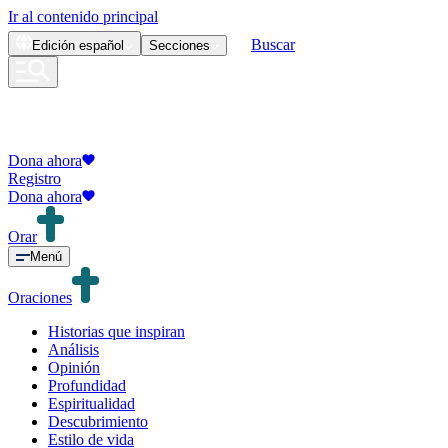
Ir al contenido principal
Buscar
Edición
español
Secciones
Dona ahora
Registro
Dona ahora
Orar
Menú
Oraciones
Historias que inspiran
Análisis
Opinión
Profundidad
Espiritualidad
Descubrimiento
Estilo de vida