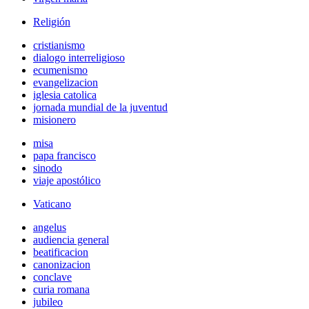
Religión
cristianismo
dialogo interreligioso
ecumenismo
evangelizacion
iglesia catolica
jornada mundial de la juventud
misionero
misa
papa francisco
sinodo
viaje apostólico
Vaticano
angelus
audiencia general
beatificacion
canonizacion
conclave
curia romana
jubileo