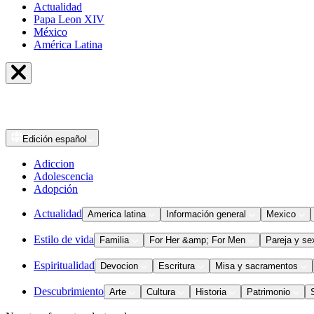
Actualidad
Papa Leon XIV
México
América Latina
Edición
español
Adiccion
Adolescencia
Adopción
Actualidad
America latina
Información general
Mexico
Estilo de vida
Familia
For Her &amp; For Men
Pareja y se
Espiritualidad
Devocion
Escritura
Misa y sacramentos
Descubrimiento
Arte
Cultura
Historia
Patrimonio