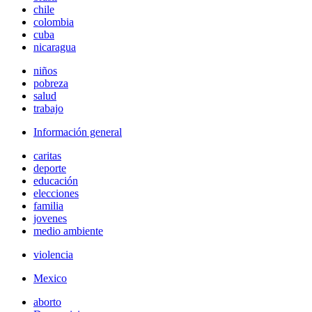
chile
colombia
cuba
nicaragua
niños
pobreza
salud
trabajo
Información general
caritas
deporte
educación
elecciones
familia
jovenes
medio ambiente
violencia
Mexico
aborto