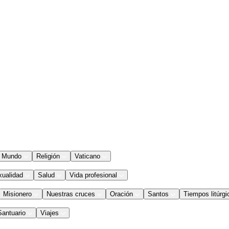
Mundo
Religión
Vaticano
xualidad
Salud
Vida profesional
Misionero
Nuestras cruces
Oración
Santos
Tiempos litúrgi
Santuario
Viajes