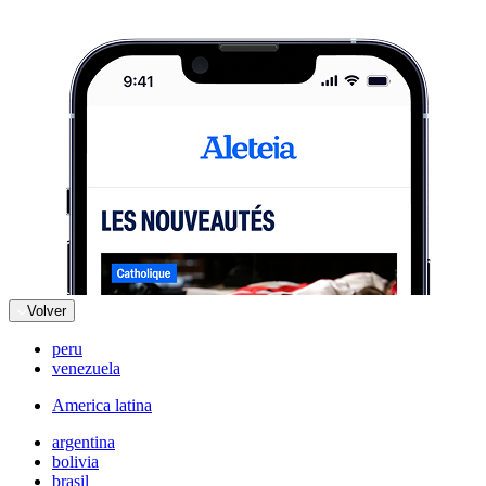
Volver
peru
venezuela
America latina
argentina
bolivia
brasil