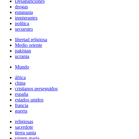
Desapariciones
drogas
eutanasia
inmigrantes
política
secuestro
libertad religiosa
Medio oriente
pakistan
ucrania
Mundo
áfrica
china
cristianos perseguidos
españa
estados unidos
francia
guerra
religiosas
sacerdote
tierra santa
virgen maria