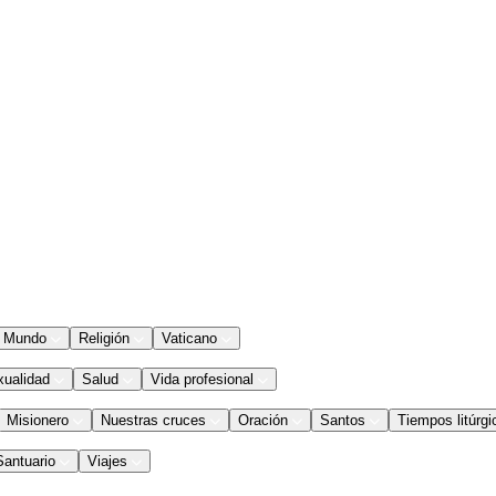
Mundo
Religión
Vaticano
xualidad
Salud
Vida profesional
Misionero
Nuestras cruces
Oración
Santos
Tiempos litúrgi
Santuario
Viajes