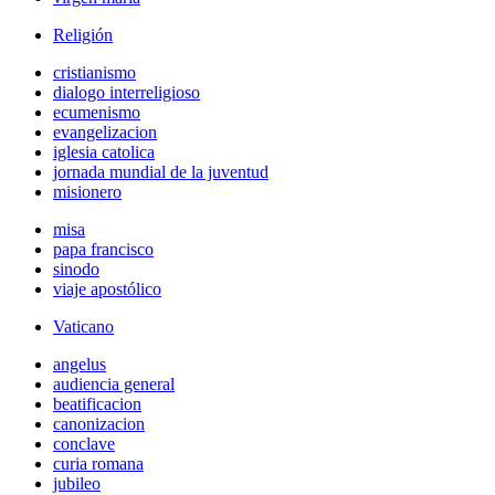
Religión
cristianismo
dialogo interreligioso
ecumenismo
evangelizacion
iglesia catolica
jornada mundial de la juventud
misionero
misa
papa francisco
sinodo
viaje apostólico
Vaticano
angelus
audiencia general
beatificacion
canonizacion
conclave
curia romana
jubileo