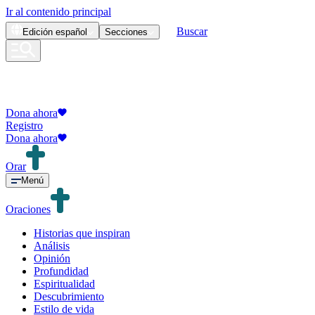
Ir al contenido principal
Buscar
Edición
español
Secciones
Dona ahora
Registro
Dona ahora
Orar
Menú
Oraciones
Historias que inspiran
Análisis
Opinión
Profundidad
Espiritualidad
Descubrimiento
Estilo de vida