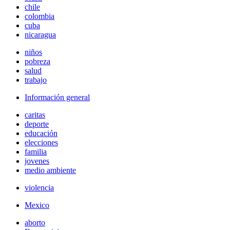
chile
colombia
cuba
nicaragua
niños
pobreza
salud
trabajo
Información general
caritas
deporte
educación
elecciones
familia
jovenes
medio ambiente
violencia
Mexico
aborto