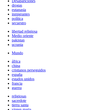
Desapariciones
drogas
eutanasia
inmigrantes
política
secuestro
libertad religiosa
Medio oriente
pakistan
ucrania
Mundo
áfrica
china
cristianos perseguidos
españa
estados unidos
francia
guerra
religiosas
sacerdote
tierra santa
virgen maria