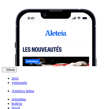
Volver
peru
venezuela
America latina
argentina
bolivia
brasil