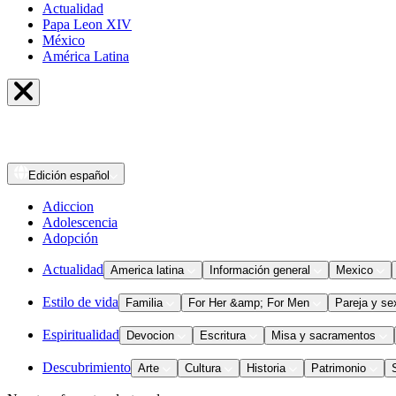
Actualidad
Papa Leon XIV
México
América Latina
Edición
español
Adiccion
Adolescencia
Adopción
Actualidad
America latina
Información general
Mexico
Estilo de vida
Familia
For Her &amp; For Men
Pareja y se
Espiritualidad
Devocion
Escritura
Misa y sacramentos
Descubrimiento
Arte
Cultura
Historia
Patrimonio