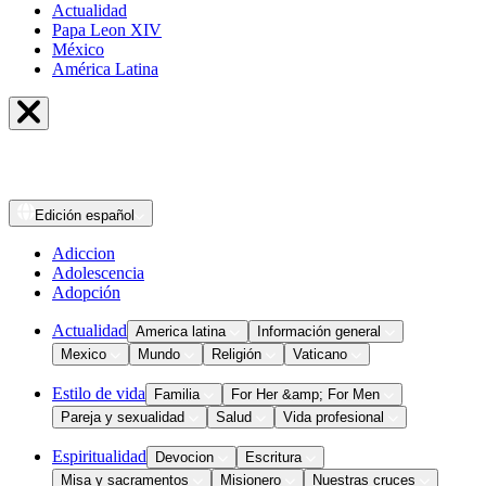
Actualidad
Papa Leon XIV
México
América Latina
Edición
español
Adiccion
Adolescencia
Adopción
Actualidad
America latina
Información general
Mexico
Mundo
Religión
Vaticano
Estilo de vida
Familia
For Her &amp; For Men
Pareja y sexualidad
Salud
Vida profesional
Espiritualidad
Devocion
Escritura
Misa y sacramentos
Misionero
Nuestras cruces