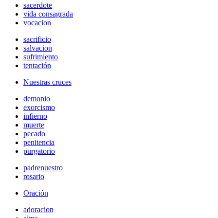
sacerdote
vida consagrada
vocacion
sacrificio
salvacion
sufrimiento
tentación
Nuestras cruces
demonio
exorcismo
infierno
muerte
pecado
penitencia
purgatorio
padrenuestro
rosario
Oración
adoracion