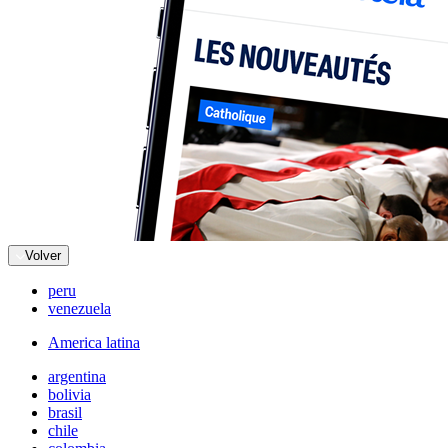
Volver
peru
venezuela
America latina
argentina
bolivia
brasil
chile