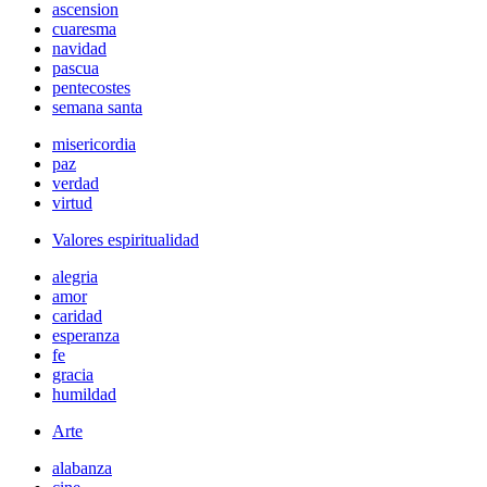
ascension
cuaresma
navidad
pascua
pentecostes
semana santa
misericordia
paz
verdad
virtud
Valores espiritualidad
alegria
amor
caridad
esperanza
fe
gracia
humildad
Arte
alabanza