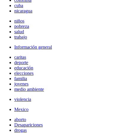
colombia
cuba
nicaragua
niños
pobreza
salud
trabajo
Información general
caritas
deporte
educación
elecciones
familia
jovenes
medio ambiente
violencia
Mexico
aborto
Desapariciones
drogas