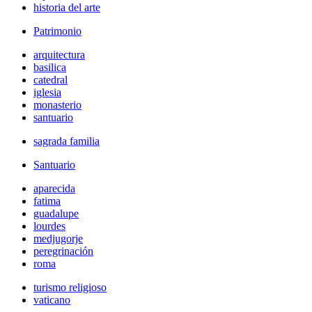
historia del arte
Patrimonio
arquitectura
basilica
catedral
iglesia
monasterio
santuario
sagrada familia
Santuario
aparecida
fatima
guadalupe
lourdes
medjugorje
peregrinación
roma
turismo religioso
vaticano