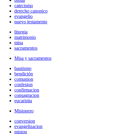
biblia
catecismo
derecho canonico
evangelio
nuevo testamento
liturgia
matrimonio
misa
sacramentos
Misa y sacramentos
bautismo
bendición
comunion
confesion
confirmacion
consagracion
eucaristia
Misionero
conversion
evangelizacion
mision