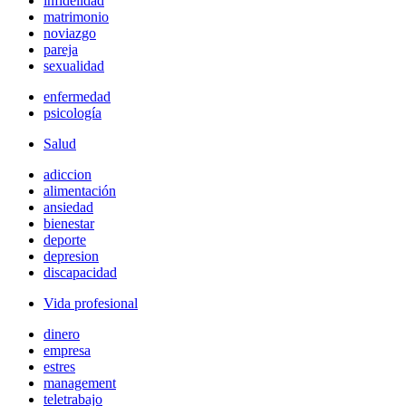
infidelidad
matrimonio
noviazgo
pareja
sexualidad
enfermedad
psicología
Salud
adiccion
alimentación
ansiedad
bienestar
deporte
depresion
discapacidad
Vida profesional
dinero
empresa
estres
management
teletrabajo