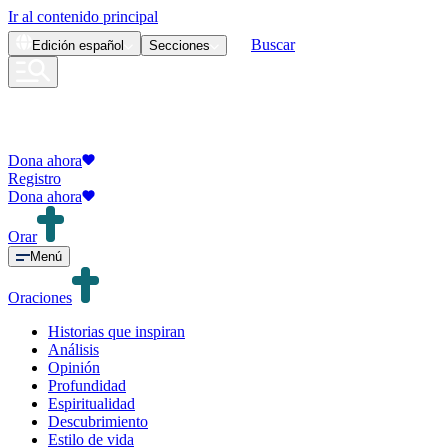
Ir al contenido principal
Buscar
Edición
español
Secciones
Dona ahora
Registro
Dona ahora
Orar
Menú
Oraciones
Historias que inspiran
Análisis
Opinión
Profundidad
Espiritualidad
Descubrimiento
Estilo de vida