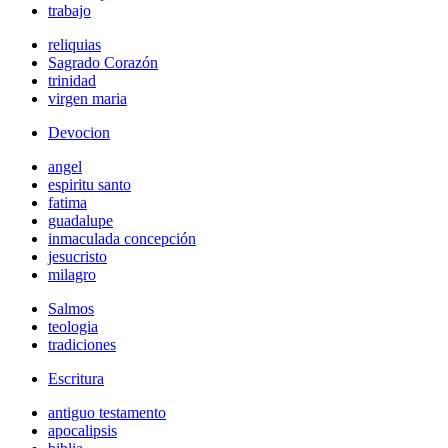
trabajo
reliquias
Sagrado Corazón
trinidad
virgen maria
Devocion
angel
espiritu santo
fatima
guadalupe
inmaculada concepción
jesucristo
milagro
Salmos
teologia
tradiciones
Escritura
antiguo testamento
apocalipsis