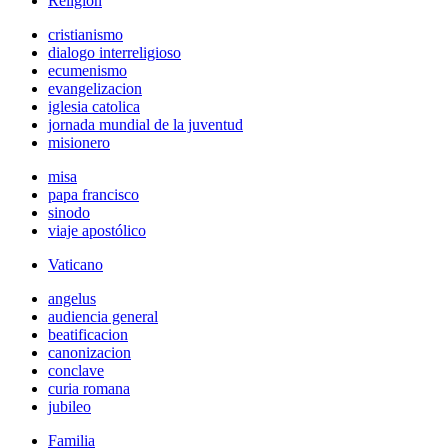
Religión
cristianismo
dialogo interreligioso
ecumenismo
evangelizacion
iglesia catolica
jornada mundial de la juventud
misionero
misa
papa francisco
sinodo
viaje apostólico
Vaticano
angelus
audiencia general
beatificacion
canonizacion
conclave
curia romana
jubileo
Familia