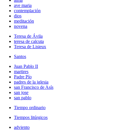
alma
ave maria
contemplación
dios
meditación
novena
Teresa de Ávila
teresa de calcuta
Teresa de Lisieux
Santos
Juan Pablo II
martires
Padre Pío
padres de la iglesia
san Francisco de Asís
san jose
san pablo
Tiempo ordinario
Tiempos litúrgicos
adviento