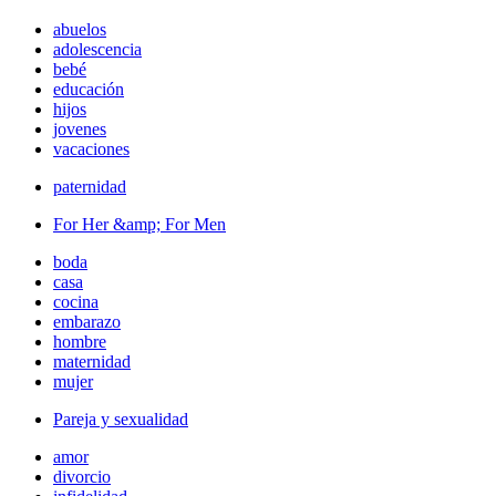
abuelos
adolescencia
bebé
educación
hijos
jovenes
vacaciones
paternidad
For Her &amp; For Men
boda
casa
cocina
embarazo
hombre
maternidad
mujer
Pareja y sexualidad
amor
divorcio