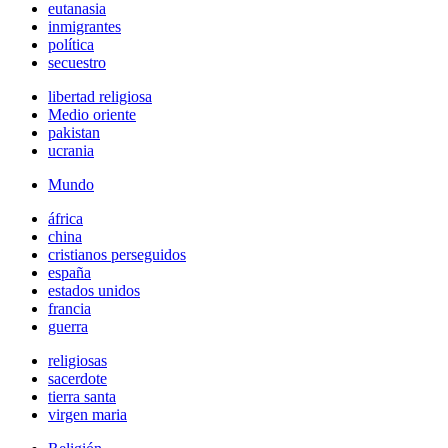
eutanasia
inmigrantes
política
secuestro
libertad religiosa
Medio oriente
pakistan
ucrania
Mundo
áfrica
china
cristianos perseguidos
españa
estados unidos
francia
guerra
religiosas
sacerdote
tierra santa
virgen maria