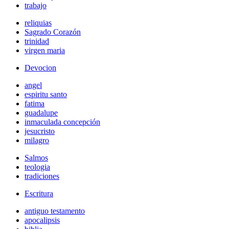
trabajo
reliquias
Sagrado Corazón
trinidad
virgen maria
Devocion
angel
espiritu santo
fatima
guadalupe
inmaculada concepción
jesucristo
milagro
Salmos
teologia
tradiciones
Escritura
antiguo testamento
apocalipsis