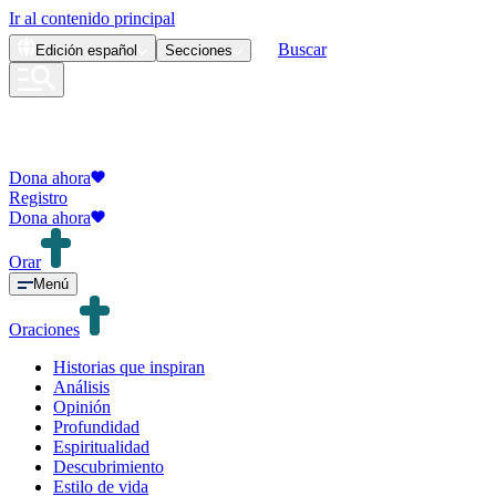
Ir al contenido principal
Buscar
Edición
español
Secciones
Dona ahora
Registro
Dona ahora
Orar
Menú
Oraciones
Historias que inspiran
Análisis
Opinión
Profundidad
Espiritualidad
Descubrimiento
Estilo de vida