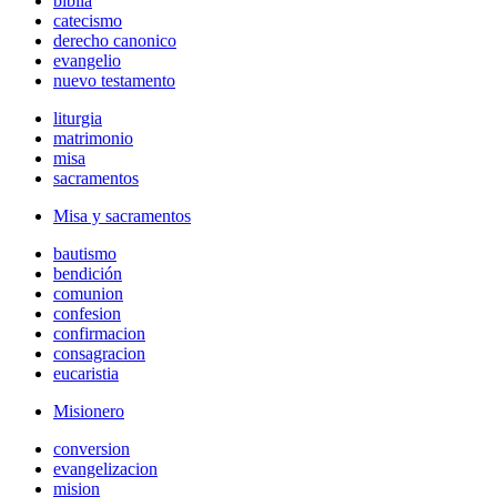
biblia
catecismo
derecho canonico
evangelio
nuevo testamento
liturgia
matrimonio
misa
sacramentos
Misa y sacramentos
bautismo
bendición
comunion
confesion
confirmacion
consagracion
eucaristia
Misionero
conversion
evangelizacion
mision