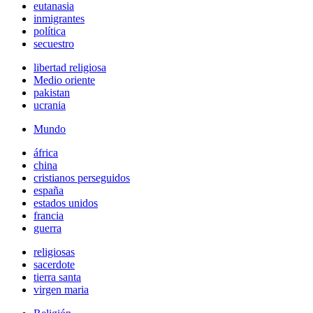
eutanasia
inmigrantes
política
secuestro
libertad religiosa
Medio oriente
pakistan
ucrania
Mundo
áfrica
china
cristianos perseguidos
españa
estados unidos
francia
guerra
religiosas
sacerdote
tierra santa
virgen maria