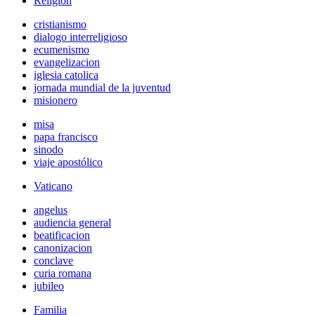
Religión
cristianismo
dialogo interreligioso
ecumenismo
evangelizacion
iglesia catolica
jornada mundial de la juventud
misionero
misa
papa francisco
sinodo
viaje apostólico
Vaticano
angelus
audiencia general
beatificacion
canonizacion
conclave
curia romana
jubileo
Familia