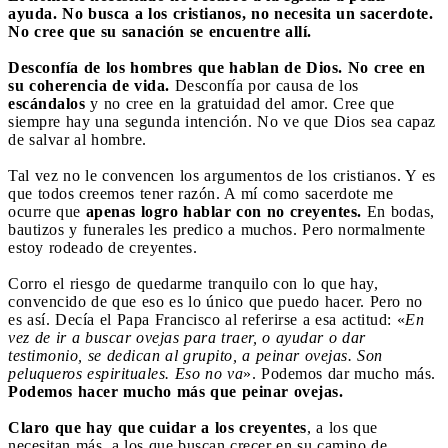
ayuda. No busca a los cristianos, no necesita un sacerdote.
No cree que su sanación se encuentre allí.
Desconfía de los hombres que hablan de Dios. No cree en
su coherencia de vida.
Desconfía por causa de los
escándalos
y no cree en la gratuidad del amor. Cree que
siempre hay una segunda intención. No ve que Dios sea capaz
de salvar al hombre.
Tal vez no le convencen los argumentos de los cristianos. Y es
que todos creemos tener razón. A mí como sacerdote me
ocurre que
apenas logro hablar con no creyentes.
En bodas,
bautizos y funerales les predico a muchos. Pero normalmente
estoy rodeado de creyentes.
Corro el riesgo de quedarme tranquilo con lo que hay,
convencido de que eso es lo único que puedo hacer. Pero no
es así. Decía el Papa Francisco al referirse a esa actitud: «
En
vez de ir a buscar ovejas para traer, o ayudar o dar
testimonio, se dedican al grupito, a peinar ovejas. Son
peluqueros espirituales. Eso no va
». Podemos dar mucho más.
Podemos hacer mucho más que peinar ovejas.
Claro que hay que cuidar a los creyentes
, a los que
necesitan más, a los que buscan crecer en su camino de