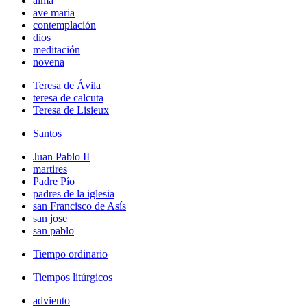
alma
ave maria
contemplación
dios
meditación
novena
Teresa de Ávila
teresa de calcuta
Teresa de Lisieux
Santos
Juan Pablo II
martires
Padre Pío
padres de la iglesia
san Francisco de Asís
san jose
san pablo
Tiempo ordinario
Tiempos litúrgicos
adviento