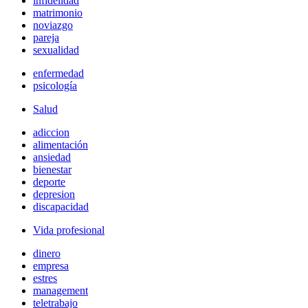
infidelidad
matrimonio
noviazgo
pareja
sexualidad
enfermedad
psicología
Salud
adiccion
alimentación
ansiedad
bienestar
deporte
depresion
discapacidad
Vida profesional
dinero
empresa
estres
management
teletrabajo