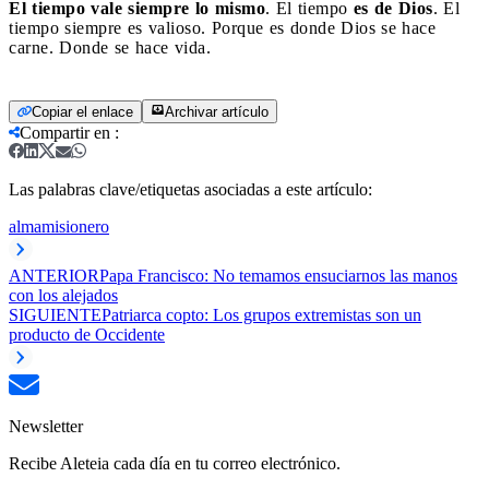
El tiempo vale siempre lo mismo
. El tiempo
es de Dios
. El
tiempo siempre es valioso. Porque es donde Dios se hace
carne. Donde se hace vida.
Copiar el enlace
Archivar artículo
Compartir en
:
Las palabras clave/etiquetas asociadas a este artículo:
alma
misionero
ANTERIOR
​Papa Francisco: No temamos ensuciarnos las manos
con los alejados
SIGUIENTE
Patriarca copto: Los grupos extremistas son un
producto de Occidente
Newsletter
Recibe Aleteia cada día en tu correo electrónico.