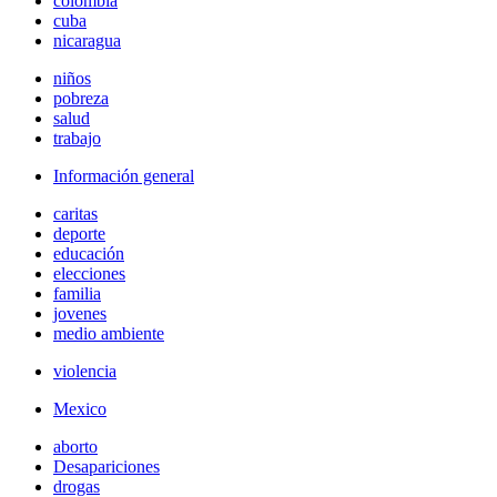
colombia
cuba
nicaragua
niños
pobreza
salud
trabajo
Información general
caritas
deporte
educación
elecciones
familia
jovenes
medio ambiente
violencia
Mexico
aborto
Desapariciones
drogas