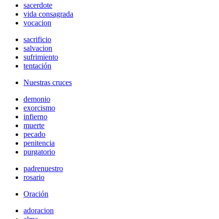
sacerdote
vida consagrada
vocacion
sacrificio
salvacion
sufrimiento
tentación
Nuestras cruces
demonio
exorcismo
infierno
muerte
pecado
penitencia
purgatorio
padrenuestro
rosario
Oración
adoracion