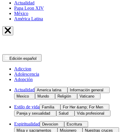
Actualidad
Papa Leon XIV
México
América Latina
Edición
español
Adiccion
Adolescencia
Adopción
Actualidad
America latina
Información general
Mexico
Mundo
Religión
Vaticano
Estilo de vida
Familia
For Her &amp; For Men
Pareja y sexualidad
Salud
Vida profesional
Espiritualidad
Devocion
Escritura
Misa y sacramentos
Misionero
Nuestras cruces