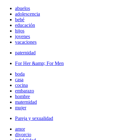
abuelos
adolescencia
bebé
educación
hijos
jovenes
vacaciones
paternidad
For Her &amp; For Men
boda
casa
cocina
embarazo
hombre
maternidad
mujer
Pareja y sexualidad
amor
divorcio