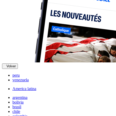
Volver
peru
venezuela
America latina
argentina
bolivia
brasil
chile