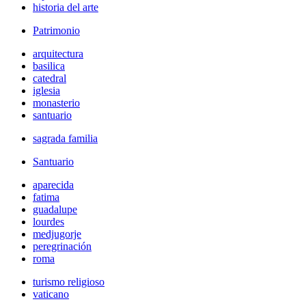
historia del arte
Patrimonio
arquitectura
basilica
catedral
iglesia
monasterio
santuario
sagrada familia
Santuario
aparecida
fatima
guadalupe
lourdes
medjugorje
peregrinación
roma
turismo religioso
vaticano