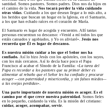
santidad. Somos pastores. Somos padres. Dios nos da hijos en
el camino de la vida.
Nos tocará perder la vida cuidando
otras vidas
. Cuidando a los que desean llegar a lo más alto, a
los heridos que buscan un hogar en la Iglesia, en el Santuario,
a los que han echado raíces en el corazón de María.
El Santuario es lugar de acogida y encuentro. Allí tantas
personas encuentran su descanso: «Venid a mí todos los que
estáis cansados y agobiados, y Yo os aliviaré».
Jesús nos
recuerda que Él es lugar de descanso.
Es nuestra misión cuidar a los que el Señor nos ha
confiado.
Así lo hizo Jesús con los apóstoles, con los suyos,
con los más cercanos. Así lo decía hace poco el Papa
Francisco al acabar el Sínodo de la Familia: «
La tarea del
Papa es recordar a los pastores que su primer deber es
alimentar al rebaño que el Señor les ha confiado y procurar
acoger —con paternidad y misericordia, y sin falsos miedos—
a las ovejas perdidas
».
Una parte importante de nuestra misión es acoger. Es el
camino por el que crece nuestra paternidad
. Somos fieles
en lo pequeño, cuidando la vida. Es la misión del cristiano:
cuidar, acoger, acompañar, servir
.