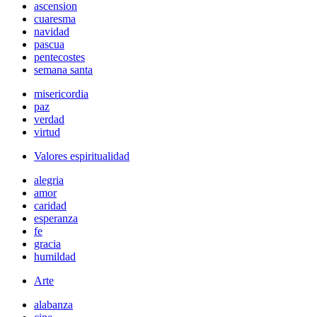
ascension
cuaresma
navidad
pascua
pentecostes
semana santa
misericordia
paz
verdad
virtud
Valores espiritualidad
alegria
amor
caridad
esperanza
fe
gracia
humildad
Arte
alabanza