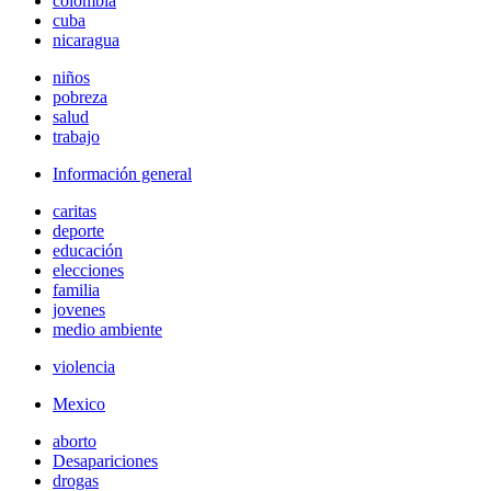
colombia
cuba
nicaragua
niños
pobreza
salud
trabajo
Información general
caritas
deporte
educación
elecciones
familia
jovenes
medio ambiente
violencia
Mexico
aborto
Desapariciones
drogas