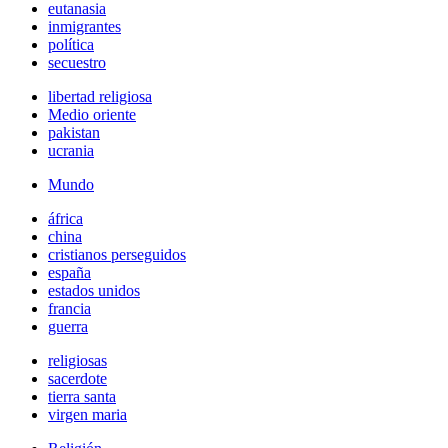
eutanasia
inmigrantes
política
secuestro
libertad religiosa
Medio oriente
pakistan
ucrania
Mundo
áfrica
china
cristianos perseguidos
españa
estados unidos
francia
guerra
religiosas
sacerdote
tierra santa
virgen maria