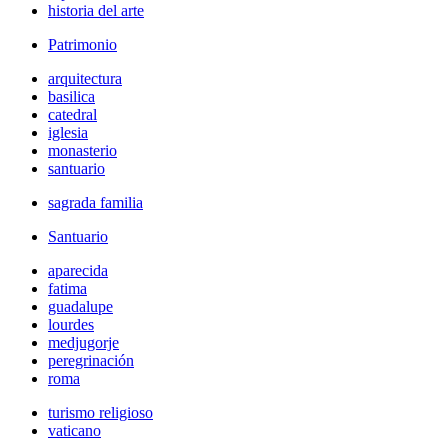
historia del arte
Patrimonio
arquitectura
basilica
catedral
iglesia
monasterio
santuario
sagrada familia
Santuario
aparecida
fatima
guadalupe
lourdes
medjugorje
peregrinación
roma
turismo religioso
vaticano