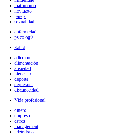
infidelidad
matrimonio
noviazgo
pareja
sexualidad
enfermedad
psicología
Salud
adiccion
alimentación
ansiedad
bienestar
deporte
depresion
discapacidad
Vida profesional
dinero
empresa
estres
management
teletrabajo