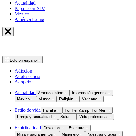
Actualidad
Papa Leon XIV
México
América Latina
Edición
español
Adiccion
Adolescencia
Adopción
Actualidad
America latina
Información general
Mexico
Mundo
Religión
Vaticano
Estilo de vida
Familia
For Her &amp; For Men
Pareja y sexualidad
Salud
Vida profesional
Espiritualidad
Devocion
Escritura
Misa y sacramentos
Misionero
Nuestras cruces