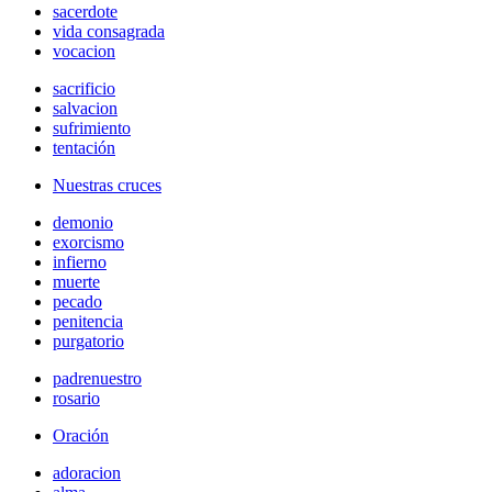
sacerdote
vida consagrada
vocacion
sacrificio
salvacion
sufrimiento
tentación
Nuestras cruces
demonio
exorcismo
infierno
muerte
pecado
penitencia
purgatorio
padrenuestro
rosario
Oración
adoracion