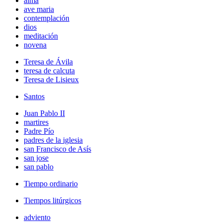
alma
ave maria
contemplación
dios
meditación
novena
Teresa de Ávila
teresa de calcuta
Teresa de Lisieux
Santos
Juan Pablo II
martires
Padre Pío
padres de la iglesia
san Francisco de Asís
san jose
san pablo
Tiempo ordinario
Tiempos litúrgicos
adviento