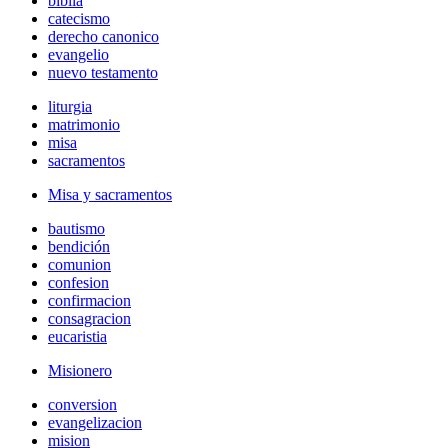
biblia
catecismo
derecho canonico
evangelio
nuevo testamento
liturgia
matrimonio
misa
sacramentos
Misa y sacramentos
bautismo
bendición
comunion
confesion
confirmacion
consagracion
eucaristia
Misionero
conversion
evangelizacion
mision