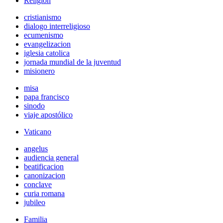
Religión
cristianismo
dialogo interreligioso
ecumenismo
evangelizacion
iglesia catolica
jornada mundial de la juventud
misionero
misa
papa francisco
sinodo
viaje apostólico
Vaticano
angelus
audiencia general
beatificacion
canonizacion
conclave
curia romana
jubileo
Familia