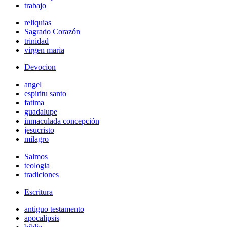
trabajo
reliquias
Sagrado Corazón
trinidad
virgen maria
Devocion
angel
espiritu santo
fatima
guadalupe
inmaculada concepción
jesucristo
milagro
Salmos
teologia
tradiciones
Escritura
antiguo testamento
apocalipsis