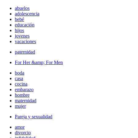
abuelos
adolescencia
bebé
educación
hijos
jovenes
vacaciones
paternidad
For Her &amp; For Men
boda
casa
cocina
embarazo
hombre
maternidad
mujer
Pareja y sexualidad
amor
divorcio