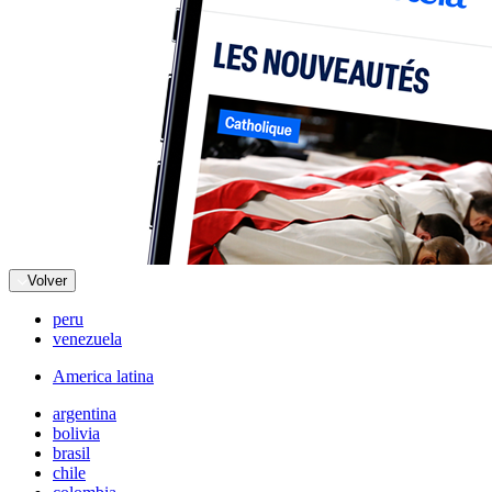
Volver
peru
venezuela
America latina
argentina
bolivia
brasil
chile