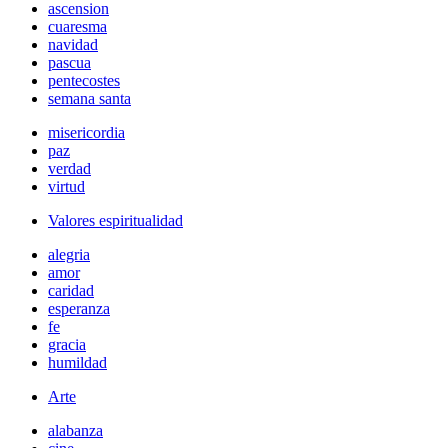
ascension
cuaresma
navidad
pascua
pentecostes
semana santa
misericordia
paz
verdad
virtud
Valores espiritualidad
alegria
amor
caridad
esperanza
fe
gracia
humildad
Arte
alabanza