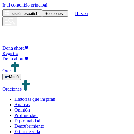
Ir al contenido principal
Buscar
Edición
español
Secciones
Dona ahora
Registro
Dona ahora
Orar
Menú
Oraciones
Historias que inspiran
Análisis
Opinión
Profundidad
Espiritualidad
Descubrimiento
Estilo de vida