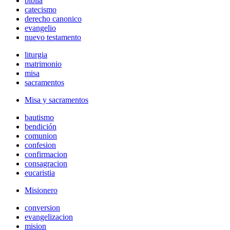
biblia
catecismo
derecho canonico
evangelio
nuevo testamento
liturgia
matrimonio
misa
sacramentos
Misa y sacramentos
bautismo
bendición
comunion
confesion
confirmacion
consagracion
eucaristia
Misionero
conversion
evangelizacion
mision