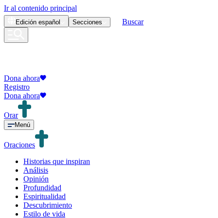
Ir al contenido principal
Buscar
Edición
español
Secciones
Dona ahora
Registro
Dona ahora
Orar
Menú
Oraciones
Historias que inspiran
Análisis
Opinión
Profundidad
Espiritualidad
Descubrimiento
Estilo de vida