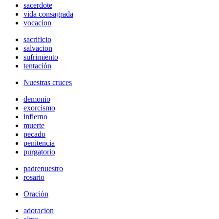
sacerdote
vida consagrada
vocacion
sacrificio
salvacion
sufrimiento
tentación
Nuestras cruces
demonio
exorcismo
infierno
muerte
pecado
penitencia
purgatorio
padrenuestro
rosario
Oración
adoracion