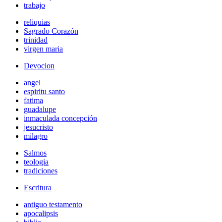
trabajo
reliquias
Sagrado Corazón
trinidad
virgen maria
Devocion
angel
espiritu santo
fatima
guadalupe
inmaculada concepción
jesucristo
milagro
Salmos
teologia
tradiciones
Escritura
antiguo testamento
apocalipsis