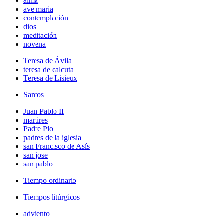
alma
ave maria
contemplación
dios
meditación
novena
Teresa de Ávila
teresa de calcuta
Teresa de Lisieux
Santos
Juan Pablo II
martires
Padre Pío
padres de la iglesia
san Francisco de Asís
san jose
san pablo
Tiempo ordinario
Tiempos litúrgicos
adviento