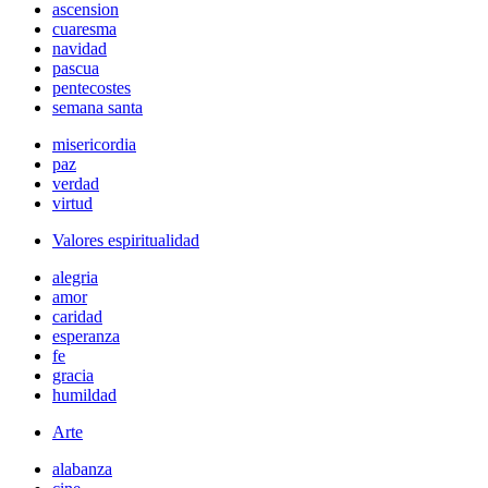
ascension
cuaresma
navidad
pascua
pentecostes
semana santa
misericordia
paz
verdad
virtud
Valores espiritualidad
alegria
amor
caridad
esperanza
fe
gracia
humildad
Arte
alabanza