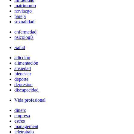
infidelidad
matrimonio
noviazgo
pareja
sexualidad
enfermedad
psicología
Salud
adiccion
alimentación
ansiedad
bienestar
deporte
depresion
discapacidad
Vida profesional
dinero
empresa
estres
management
teletrabajo