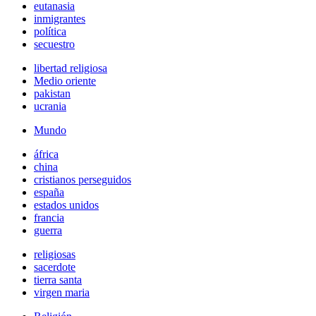
eutanasia
inmigrantes
política
secuestro
libertad religiosa
Medio oriente
pakistan
ucrania
Mundo
áfrica
china
cristianos perseguidos
españa
estados unidos
francia
guerra
religiosas
sacerdote
tierra santa
virgen maria