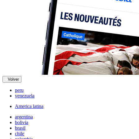
Volver
peru
venezuela
America latina
argentina
bolivia
brasil
chile