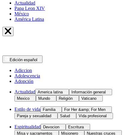
Actualidad
Papa Leon XIV
México
América Latina
Edición
español
Adiccion
Adolescencia
Adopción
Actualidad
America latina
Información general
Mexico
Mundo
Religión
Vaticano
Estilo de vida
Familia
For Her &amp; For Men
Pareja y sexualidad
Salud
Vida profesional
Espiritualidad
Devocion
Escritura
Misa y sacramentos
Misionero
Nuestras cruces