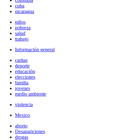
colombia
cuba
nicaragua
niños
pobreza
salud
trabajo
Información general
caritas
deporte
educación
elecciones
familia
jovenes
medio ambiente
violencia
Mexico
aborto
Desapariciones
drogas