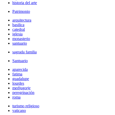
historia del arte
Patrimonio
arquitectura
basilica
catedral
iglesia
monasterio
santuario
sagrada familia
Santuario
aparecida
fatima
guadalupe
lourdes
medjugorje
peregrinación
roma
turismo religioso
vaticano