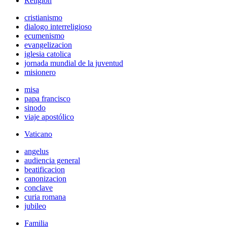
Religión
cristianismo
dialogo interreligioso
ecumenismo
evangelizacion
iglesia catolica
jornada mundial de la juventud
misionero
misa
papa francisco
sinodo
viaje apostólico
Vaticano
angelus
audiencia general
beatificacion
canonizacion
conclave
curia romana
jubileo
Familia