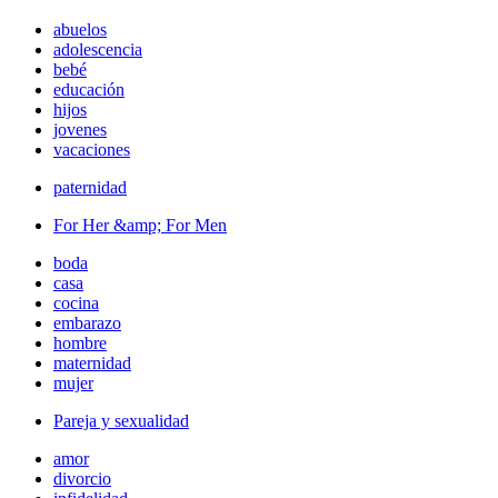
abuelos
adolescencia
bebé
educación
hijos
jovenes
vacaciones
paternidad
For Her &amp; For Men
boda
casa
cocina
embarazo
hombre
maternidad
mujer
Pareja y sexualidad
amor
divorcio