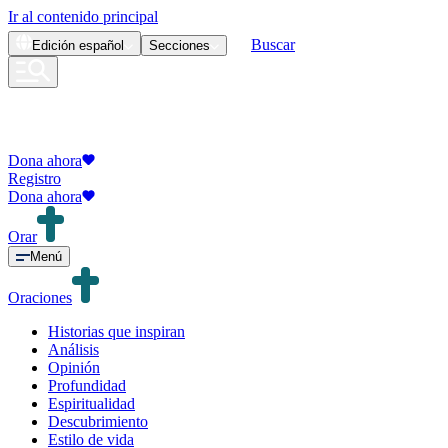
Ir al contenido principal
Buscar
Edición
español
Secciones
Dona ahora
Registro
Dona ahora
Orar
Menú
Oraciones
Historias que inspiran
Análisis
Opinión
Profundidad
Espiritualidad
Descubrimiento
Estilo de vida