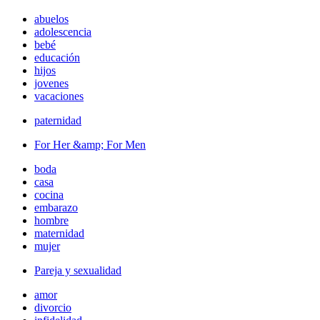
abuelos
adolescencia
bebé
educación
hijos
jovenes
vacaciones
paternidad
For Her &amp; For Men
boda
casa
cocina
embarazo
hombre
maternidad
mujer
Pareja y sexualidad
amor
divorcio