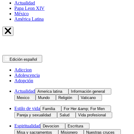
Actualidad
Papa Leon XIV
México
América Latina
Edición
español
Adiccion
Adolescencia
Adopción
Actualidad
America latina
Información general
Mexico
Mundo
Religión
Vaticano
Estilo de vida
Familia
For Her &amp; For Men
Pareja y sexualidad
Salud
Vida profesional
Espiritualidad
Devocion
Escritura
Misa y sacramentos
Misionero
Nuestras cruces