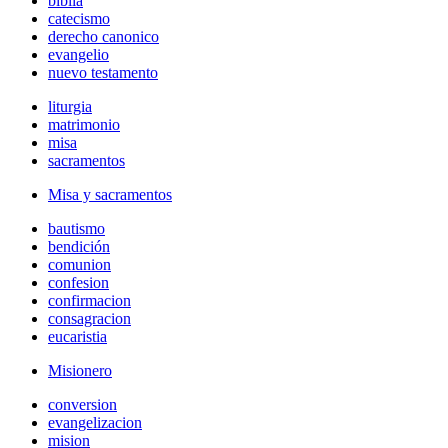
biblia
catecismo
derecho canonico
evangelio
nuevo testamento
liturgia
matrimonio
misa
sacramentos
Misa y sacramentos
bautismo
bendición
comunion
confesion
confirmacion
consagracion
eucaristia
Misionero
conversion
evangelizacion
mision