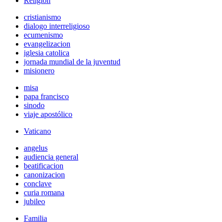
Religión
cristianismo
dialogo interreligioso
ecumenismo
evangelizacion
iglesia catolica
jornada mundial de la juventud
misionero
misa
papa francisco
sinodo
viaje apostólico
Vaticano
angelus
audiencia general
beatificacion
canonizacion
conclave
curia romana
jubileo
Familia