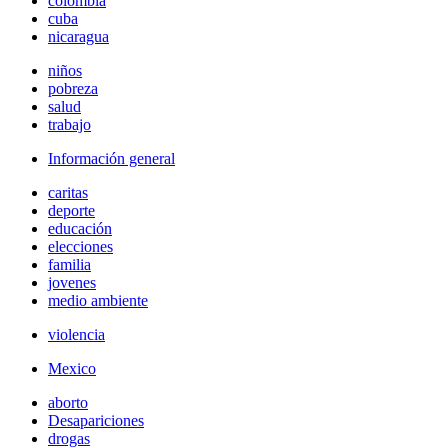
colombia
cuba
nicaragua
niños
pobreza
salud
trabajo
Información general
caritas
deporte
educación
elecciones
familia
jovenes
medio ambiente
violencia
Mexico
aborto
Desapariciones
drogas