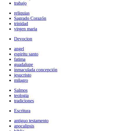
trabajo
reliquias
Sagrado Corazón
trinidad
virgen maria
Devocion
angel
espiritu santo
fatima
guadalupe
inmaculada concepción
jesucristo
milagro
Salmos
teologia
tradiciones
Escritura
antiguo testamento
apocalipsis