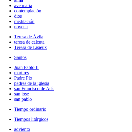
alma
ave maria
contemplación
dios
meditación
novena
Teresa de Ávila
teresa de calcuta
Teresa de Lisieux
Santos
Juan Pablo II
martires
Padre Pío
padres de la iglesia
san Francisco de Asís
san jose
san pablo
Tiempo ordinario
Tiempos litúrgicos
adviento