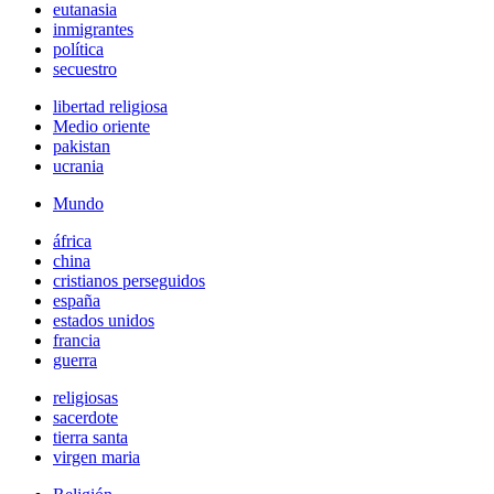
eutanasia
inmigrantes
política
secuestro
libertad religiosa
Medio oriente
pakistan
ucrania
Mundo
áfrica
china
cristianos perseguidos
españa
estados unidos
francia
guerra
religiosas
sacerdote
tierra santa
virgen maria