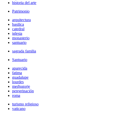
historia del arte
Patrimonio
arquitectura
basilica
catedral
iglesia
monasterio
santuario
sagrada familia
Santuario
aparecida
fatima
guadalupe
lourdes
medjugorje
peregrinación
roma
turismo religioso
vaticano