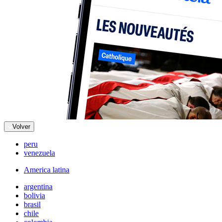
Volver
peru
venezuela
America latina
argentina
bolivia
brasil
chile