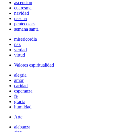
ascension
cuaresma
navidad
pascua
pentecostes
semana santa
misericordia
paz
verdad
virtud
Valores espiritualidad
alegria
amor
caridad
esperanza
fe
gracia
humildad
Arte
alabanza