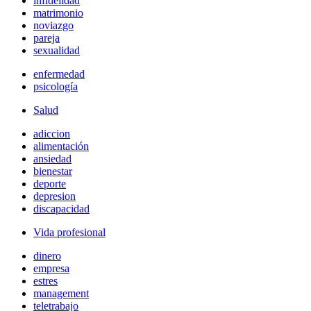
infidelidad
matrimonio
noviazgo
pareja
sexualidad
enfermedad
psicología
Salud
adiccion
alimentación
ansiedad
bienestar
deporte
depresion
discapacidad
Vida profesional
dinero
empresa
estres
management
teletrabajo