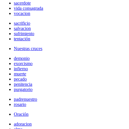
sacerdote
vida consagrada
vocacion
sacrificio
salvacion
sufrimiento
tentación
Nuestras cruces
demonio
exorcismo
infierno
muerte
pecado
penitencia
purgatorio
padrenuestro
rosario
Oración
adoracion