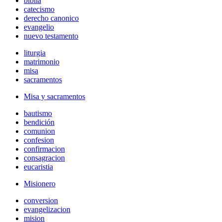
biblia
catecismo
derecho canonico
evangelio
nuevo testamento
liturgia
matrimonio
misa
sacramentos
Misa y sacramentos
bautismo
bendición
comunion
confesion
confirmacion
consagracion
eucaristia
Misionero
conversion
evangelizacion
mision