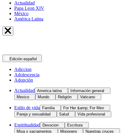
Actualidad
Papa Leon XIV
México
América Latina
Edición
español
Adiccion
Adolescencia
Adopción
Actualidad
America latina
Información general
Mexico
Mundo
Religión
Vaticano
Estilo de vida
Familia
For Her &amp; For Men
Pareja y sexualidad
Salud
Vida profesional
Espiritualidad
Devocion
Escritura
Misa y sacramentos
Misionero
Nuestras cruces