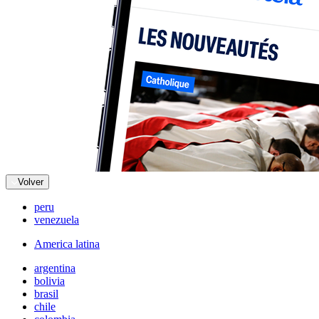
Volver
peru
venezuela
America latina
argentina
bolivia
brasil
chile