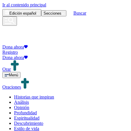
Ir al contenido principal
Buscar
Edición
español
Secciones
Dona ahora
Registro
Dona ahora
Orar
Menú
Oraciones
Historias que inspiran
Análisis
Opinión
Profundidad
Espiritualidad
Descubrimiento
Estilo de vida