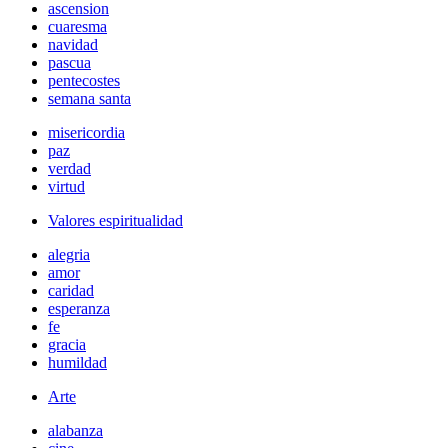
ascension
cuaresma
navidad
pascua
pentecostes
semana santa
misericordia
paz
verdad
virtud
Valores espiritualidad
alegria
amor
caridad
esperanza
fe
gracia
humildad
Arte
alabanza