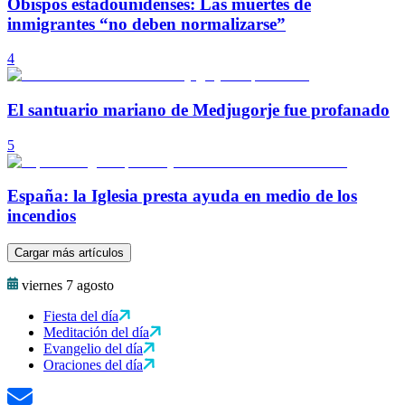
Obispos estadounidenses: Las muertes de
inmigrantes “no deben normalizarse”
4
El santuario mariano de Medjugorje fue profanado
5
España: la Iglesia presta ayuda en medio de los
incendios
Cargar más artículos
viernes 7 agosto
Fiesta del día
Meditación del día
Evangelio del día
Oraciones del día