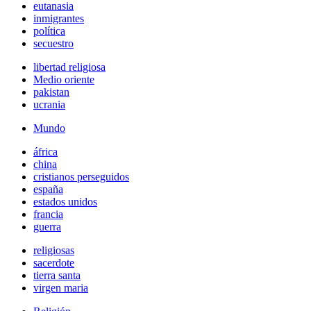
eutanasia
inmigrantes
política
secuestro
libertad religiosa
Medio oriente
pakistan
ucrania
Mundo
áfrica
china
cristianos perseguidos
españa
estados unidos
francia
guerra
religiosas
sacerdote
tierra santa
virgen maria