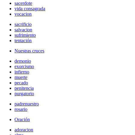
sacerdote
vida consagrada
vocacion
sacrificio
salvacion
sufrimiento
tentación
Nuestras cruces
demonio
exorcismo
infierno
muerte
pecado
penitencia
purgatorio
padrenuestro
rosario
Oración
adoracion