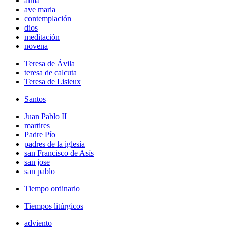
alma
ave maria
contemplación
dios
meditación
novena
Teresa de Ávila
teresa de calcuta
Teresa de Lisieux
Santos
Juan Pablo II
martires
Padre Pío
padres de la iglesia
san Francisco de Asís
san jose
san pablo
Tiempo ordinario
Tiempos litúrgicos
adviento