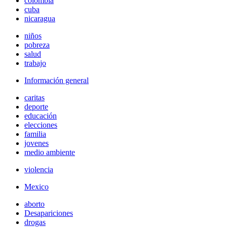
colombia
cuba
nicaragua
niños
pobreza
salud
trabajo
Información general
caritas
deporte
educación
elecciones
familia
jovenes
medio ambiente
violencia
Mexico
aborto
Desapariciones
drogas