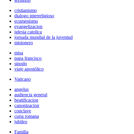
Religión
cristianismo
dialogo interreligioso
ecumenismo
evangelizacion
iglesia catolica
jornada mundial de la juventud
misionero
misa
papa francisco
sinodo
viaje apostólico
Vaticano
angelus
audiencia general
beatificacion
canonizacion
conclave
curia romana
jubileo
Familia