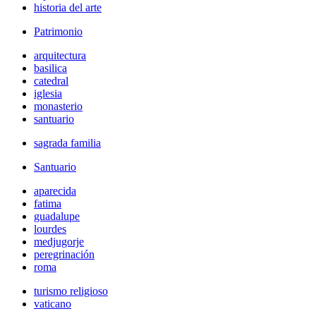
historia del arte
Patrimonio
arquitectura
basilica
catedral
iglesia
monasterio
santuario
sagrada familia
Santuario
aparecida
fatima
guadalupe
lourdes
medjugorje
peregrinación
roma
turismo religioso
vaticano