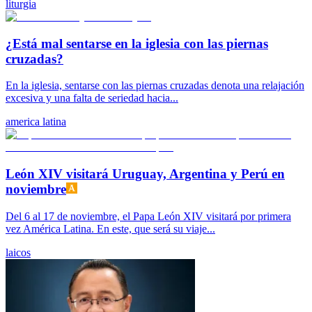
liturgia
¿Está mal sentarse en la iglesia con las piernas
cruzadas?
En la iglesia, sentarse con las piernas cruzadas denota una relajación
excesiva y una falta de seriedad hacia...
america latina
León XIV visitará Uruguay, Argentina y Perú en
noviembre
Del 6 al 17 de noviembre, el Papa León XIV visitará por primera
vez América Latina. En este, que será su viaje...
laicos