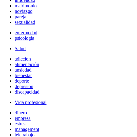
infidelidad
matrimonio
noviazgo
pareja
sexualidad
enfermedad
psicología
Salud
adiccion
alimentación
ansiedad
bienestar
deporte
depresion
discapacidad
Vida profesional
dinero
empresa
estres
management
teletrabajo