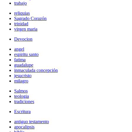
trabajo
reliquias
Sagrado Corazón
trinidad
virgen maria
Devocion
angel
espiritu santo
fatima
guadalupe
inmaculada concepción
jesucristo
milagro
Salmos
teologia
tradiciones
Escritura
antiguo testamento
apocalipsis