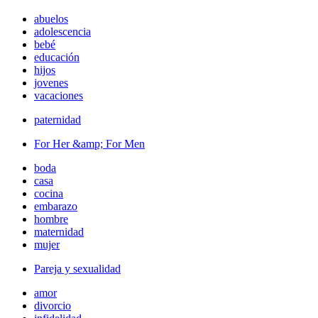
abuelos
adolescencia
bebé
educación
hijos
jovenes
vacaciones
paternidad
For Her &amp; For Men
boda
casa
cocina
embarazo
hombre
maternidad
mujer
Pareja y sexualidad
amor
divorcio