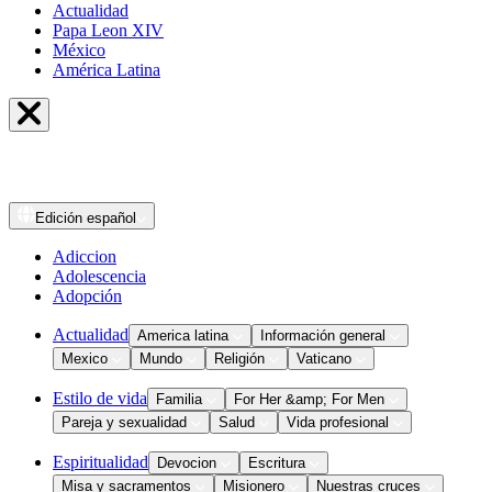
Actualidad
Papa Leon XIV
México
América Latina
Edición
español
Adiccion
Adolescencia
Adopción
Actualidad
America latina
Información general
Mexico
Mundo
Religión
Vaticano
Estilo de vida
Familia
For Her &amp; For Men
Pareja y sexualidad
Salud
Vida profesional
Espiritualidad
Devocion
Escritura
Misa y sacramentos
Misionero
Nuestras cruces