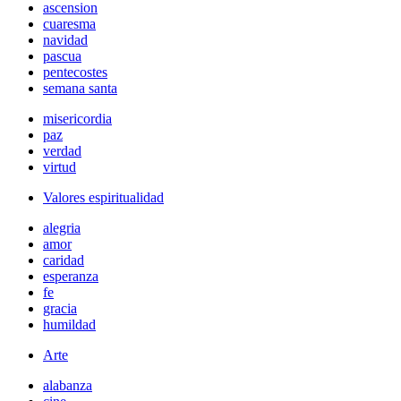
ascension
cuaresma
navidad
pascua
pentecostes
semana santa
misericordia
paz
verdad
virtud
Valores espiritualidad
alegria
amor
caridad
esperanza
fe
gracia
humildad
Arte
alabanza