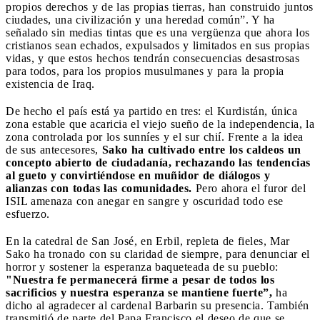
propios derechos y de las propias tierras, han construido juntos
ciudades, una civilización y una heredad común”. Y ha
señalado sin medias tintas que es una vergüenza que ahora los
cristianos sean echados, expulsados y limitados en sus propias
vidas, y que estos hechos tendrán consecuencias desastrosas
para todos, para los propios musulmanes y para la propia
existencia de Iraq.
De hecho el país está ya partido en tres: el Kurdistán, única
zona estable que acaricia el viejo sueño de la independencia, la
zona controlada por los sunníes y el sur chií. Frente a la idea
de sus antecesores,
Sako ha cultivado entre los caldeos un
concepto abierto de ciudadanía, rechazando las tendencias
al gueto y convirtiéndose en muñidor de diálogos y
alianzas con todas las comunidades.
Pero ahora el furor del
ISIL amenaza con anegar en sangre y oscuridad todo ese
esfuerzo.
En la catedral de San José, en Erbil, repleta de fieles, Mar
Sako ha tronado con su claridad de siempre, para denunciar el
horror y sostener la esperanza baqueteada de su pueblo:
"Nuestra fe permanecerá firme a pesar de todos los
sacrificios y nuestra esperanza se mantiene fuerte”,
ha
dicho al agradecer al cardenal Barbarin su presencia. También
transmitió de parte del Papa Francisco el deseo de que se