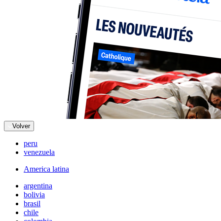
Volver
peru
venezuela
America latina
argentina
bolivia
brasil
chile