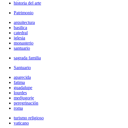
historia del arte
Patrimonio
arquitectura
basilica
catedral
iglesia
monasterio
santuario
sagrada familia
Santuario
aparecida
fatima
guadalupe
lourdes
medjugorje
peregrinación
roma
turismo religioso
vaticano