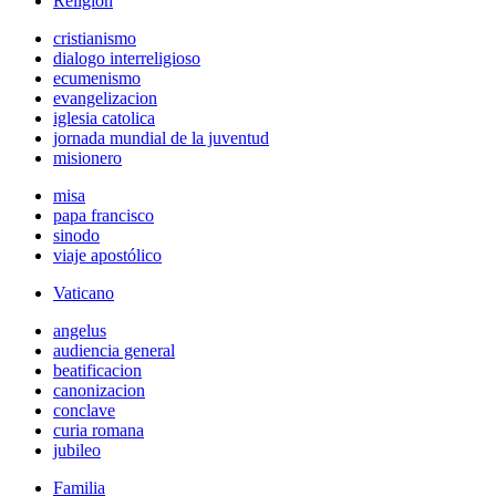
Religión
cristianismo
dialogo interreligioso
ecumenismo
evangelizacion
iglesia catolica
jornada mundial de la juventud
misionero
misa
papa francisco
sinodo
viaje apostólico
Vaticano
angelus
audiencia general
beatificacion
canonizacion
conclave
curia romana
jubileo
Familia