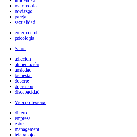
infidelidad
matrimonio
noviazgo
pareja
sexualidad
enfermedad
psicología
Salud
adiccion
alimentación
ansiedad
bienestar
deporte
depresion
discapacidad
Vida profesional
dinero
empresa
estres
management
teletrabajo