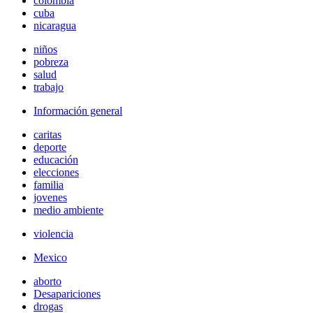
colombia
cuba
nicaragua
niños
pobreza
salud
trabajo
Información general
caritas
deporte
educación
elecciones
familia
jovenes
medio ambiente
violencia
Mexico
aborto
Desapariciones
drogas