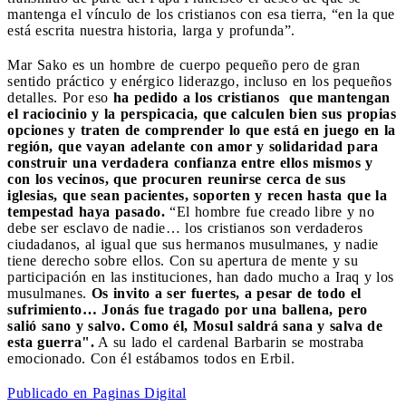
mantenga el vínculo de los cristianos con esa tierra, “en la que
está escrita nuestra historia, larga y profunda”.
Mar Sako es un hombre de cuerpo pequeño pero de gran
sentido práctico y enérgico liderazgo, incluso en los pequeños
detalles. Por eso
ha pedido a los cristianos que mantengan
el raciocinio y la perspicacia, que calculen bien sus propias
opciones y traten de comprender lo que está en juego en la
región, que vayan adelante con amor y solidaridad para
construir una verdadera confianza entre ellos mismos y
con los vecinos, que procuren reunirse cerca de sus
iglesias, que sean pacientes, soporten y recen hasta que la
tempestad haya pasado.
“El hombre fue creado libre y no
debe ser esclavo de nadie… los cristianos son verdaderos
ciudadanos, al igual que sus hermanos musulmanes, y nadie
tiene derecho sobre ellos. Con su apertura de mente y su
participación en las instituciones, han dado mucho a Iraq y los
musulmanes.
Os invito a ser fuertes, a pesar de todo el
sufrimiento… Jonás fue tragado por una ballena, pero
salió sano y salvo. Como él, Mosul saldrá sana y salva de
esta guerra".
A su lado el cardenal Barbarin se mostraba
emocionado. Con él estábamos todos en Erbil.
Publicado en Paginas Digital