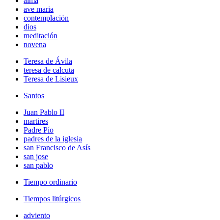
alma
ave maria
contemplación
dios
meditación
novena
Teresa de Ávila
teresa de calcuta
Teresa de Lisieux
Santos
Juan Pablo II
martires
Padre Pío
padres de la iglesia
san Francisco de Asís
san jose
san pablo
Tiempo ordinario
Tiempos litúrgicos
adviento