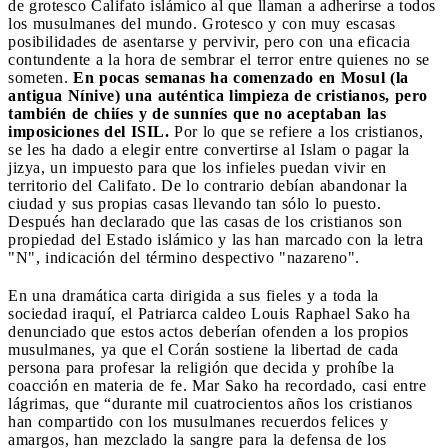
de grotesco Califato islámico al que llaman a adherirse a todos
los musulmanes del mundo. Grotesco y con muy escasas
posibilidades de asentarse y pervivir, pero con una eficacia
contundente a la hora de sembrar el terror entre quienes no se
someten.
En pocas semanas ha comenzado en Mosul (la
antigua Nínive) una auténtica limpieza de cristianos, pero
también de chiíes y de sunníes que no aceptaban las
imposiciones del ISIL.
Por lo que se refiere a los cristianos,
se les ha dado a elegir entre convertirse al Islam o pagar la
jizya, un impuesto para que los infieles puedan vivir en
territorio del Califato. De lo contrario debían abandonar la
ciudad y sus propias casas llevando tan sólo lo puesto.
Después han declarado que las casas de los cristianos son
propiedad del Estado islámico y las han marcado con la letra
"N", indicación del término despectivo "nazareno".
En una dramática carta dirigida a sus fieles y a toda la
sociedad iraquí, el Patriarca caldeo Louis Raphael Sako ha
denunciado que estos actos deberían ofenden a los propios
musulmanes, ya que el Corán sostiene la libertad de cada
persona para profesar la religión que decida y prohíbe la
coacción en materia de fe. Mar Sako ha recordado, casi entre
lágrimas, que “durante mil cuatrocientos años los cristianos
han compartido con los musulmanes recuerdos felices y
amargos, han mezclado la sangre para la defensa de los