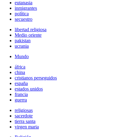
eutanasia
inmigrantes
política
secuestro
libertad religiosa
Medio oriente
pakistan
ucrania
Mundo
áfrica
china
cristianos perseguidos
españa
estados unidos
francia
guerra
religiosas
sacerdote
tierra santa
virgen maria