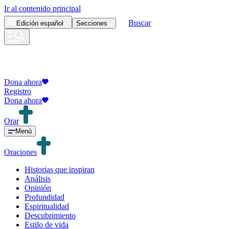
Ir al contenido principal
Buscar
Edición
español
Secciones
Dona ahora
Registro
Dona ahora
Orar
Menú
Oraciones
Historias que inspiran
Análisis
Opinión
Profundidad
Espiritualidad
Descubrimiento
Estilo de vida