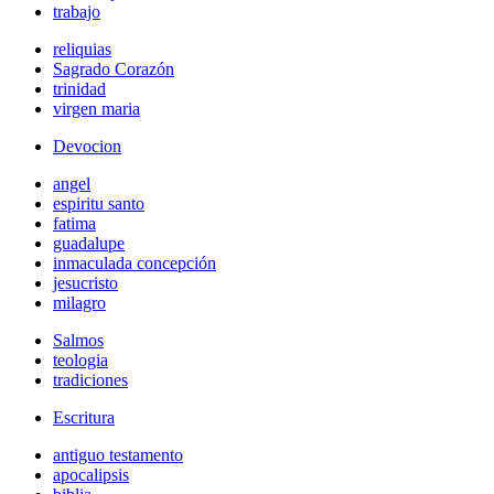
trabajo
reliquias
Sagrado Corazón
trinidad
virgen maria
Devocion
angel
espiritu santo
fatima
guadalupe
inmaculada concepción
jesucristo
milagro
Salmos
teologia
tradiciones
Escritura
antiguo testamento
apocalipsis