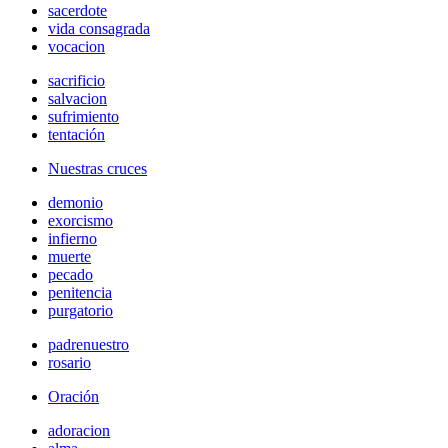
sacerdote
vida consagrada
vocacion
sacrificio
salvacion
sufrimiento
tentación
Nuestras cruces
demonio
exorcismo
infierno
muerte
pecado
penitencia
purgatorio
padrenuestro
rosario
Oración
adoracion