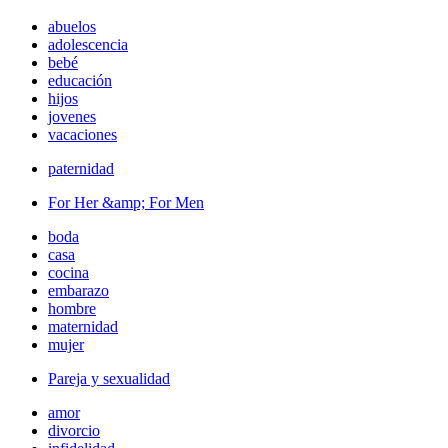
abuelos
adolescencia
bebé
educación
hijos
jovenes
vacaciones
paternidad
For Her &amp; For Men
boda
casa
cocina
embarazo
hombre
maternidad
mujer
Pareja y sexualidad
amor
divorcio