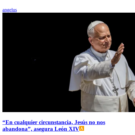
angelus
“En cualquier circunstancia, Jesús no nos
abandona”, asegura León XIV