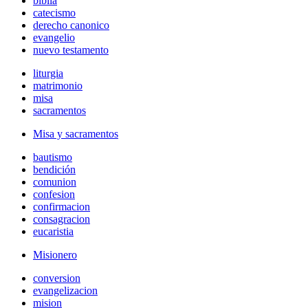
biblia
catecismo
derecho canonico
evangelio
nuevo testamento
liturgia
matrimonio
misa
sacramentos
Misa y sacramentos
bautismo
bendición
comunion
confesion
confirmacion
consagracion
eucaristia
Misionero
conversion
evangelizacion
mision