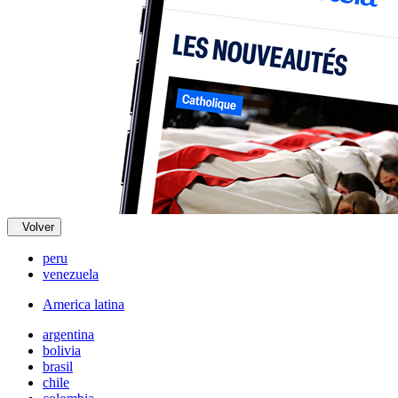
Volver
peru
venezuela
America latina
argentina
bolivia
brasil
chile