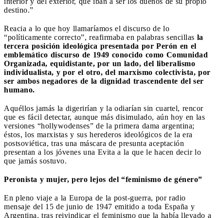
interior y del exterior, que iban a ser los dueños de su propio
destino.”
Reacia a lo que hoy llamaríamos el discurso de lo
“políticamente correcto”, reafirmaba en palabras sencillas
la
tercera posición ideológica presentada por Perón en el
emblemático discurso de 1949 conocido como Comunidad
Organizada, equidistante, por un lado, del liberalismo
individualista, y por el otro, del marxismo colectivista, por
ser ambos negadores de la dignidad trascendente del ser
humano.
Aquéllos jamás la digerirían y la odiarían sin cuartel, rencor
que es fácil detectar, aunque más disimulado, aún hoy en las
versiones “hollywodenses” de la primera dama argentina;
éstos, los marxistas y sus herederos ideológicos de la era
postsoviética, tras una máscara de presunta aceptación
presentan a los jóvenes una Evita a la que le hacen decir lo
que jamás sostuvo.
Peronista y mujer, pero lejos del “feminismo de género”
En pleno viaje a la Europa de la post-guerra, por radio
mensaje del 15 de junio de 1947 emitido a toda España y
Argentina, tras reivindicar el feminismo que la había llevado a