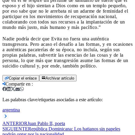
que en él se respire un perfume de santuario de suerte que el
esposo y el hijo sientan a Dios como en un templo pequeño,
por eso sabe que no le arrebata ni un adarme de feminidad el
participar en los movimientos de recuperación nacional,
colaborando con todos sus recursos a la implantación de un
mundo más justo, más humano y más pacífico.”
Nadie podría decir que Evita no fuera una auténtica
transgresora. Pero acaso el desafío a las formas, y en ocasiones
a auténticas pacaterías de su época, no incluía, según sus
propias palabras, subvertir las esencias de las cosas y de la
persona, lo que más que transgresión asume las formas de un
suicidio cultural y, por ende, también político.
Copiar el enlace
Archivar artículo
Compartir en
:
Las palabras clave/etiquetas asociadas a este artículo:
argentina
ANTERIOR
Juan Pablo II, poeta
SIGUIENTE
República Dominicana: Los hatianos sin papeles
podrán optar por la nacionalidad