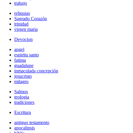
trabajo
reliquias
Sagrado Corazón
trinidad
virgen maria
Devocion
angel
espiritu santo
fatima
guadalupe
inmaculada concepción
jesucristo
milagro
Salmos
teologia
tradiciones
Escritura
antiguo testamento
apocalipsis