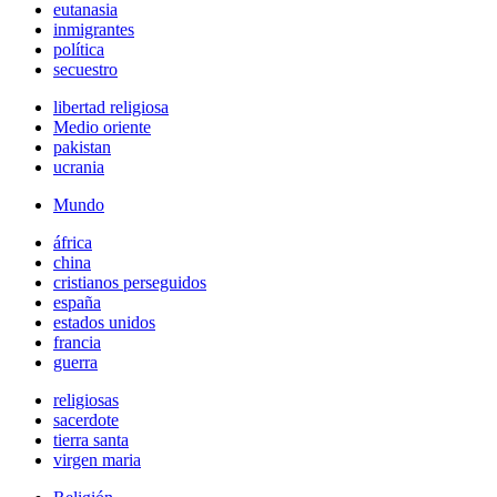
eutanasia
inmigrantes
política
secuestro
libertad religiosa
Medio oriente
pakistan
ucrania
Mundo
áfrica
china
cristianos perseguidos
españa
estados unidos
francia
guerra
religiosas
sacerdote
tierra santa
virgen maria