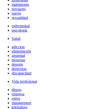
infidelidad
matrimonio
noviazgo
pareja
sexualidad
enfermedad
psicología
Salud
adiccion
alimentación
ansiedad
bienestar
deporte
depresion
discapacidad
Vida profesional
dinero
empresa
estres
management
teletrabajo