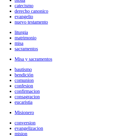
biblia
catecismo
derecho canonico
evangelio
nuevo testamento
liturgia
matrimonio
misa
sacramentos
Misa y sacramentos
bautismo
bendición
comunion
confesion
confirmacion
consagracion
eucaristia
Misionero
conversion
evangelizacion
mision