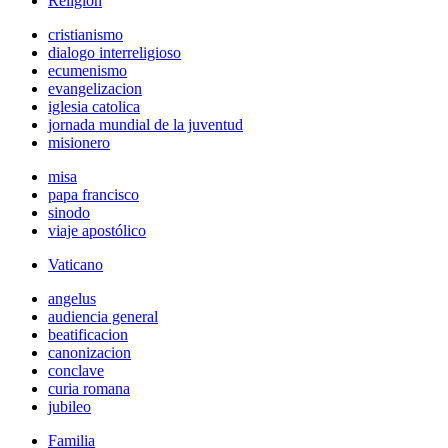
Religión
cristianismo
dialogo interreligioso
ecumenismo
evangelizacion
iglesia catolica
jornada mundial de la juventud
misionero
misa
papa francisco
sinodo
viaje apostólico
Vaticano
angelus
audiencia general
beatificacion
canonizacion
conclave
curia romana
jubileo
Familia