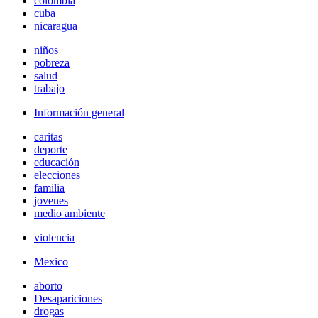
colombia
cuba
nicaragua
niños
pobreza
salud
trabajo
Información general
caritas
deporte
educación
elecciones
familia
jovenes
medio ambiente
violencia
Mexico
aborto
Desapariciones
drogas