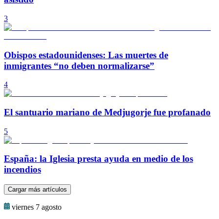
3
Obispos estadounidenses: Las muertes de
inmigrantes “no deben normalizarse”
4
El santuario mariano de Medjugorje fue profanado
5
España: la Iglesia presta ayuda en medio de los
incendios
Cargar más artículos
viernes 7 agosto