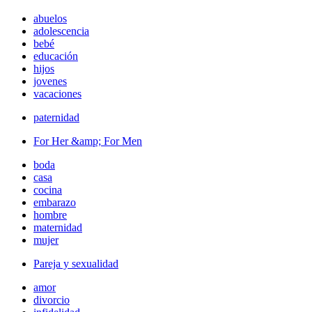
abuelos
adolescencia
bebé
educación
hijos
jovenes
vacaciones
paternidad
For Her &amp; For Men
boda
casa
cocina
embarazo
hombre
maternidad
mujer
Pareja y sexualidad
amor
divorcio