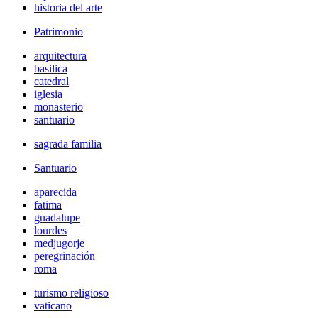
historia del arte
Patrimonio
arquitectura
basilica
catedral
iglesia
monasterio
santuario
sagrada familia
Santuario
aparecida
fatima
guadalupe
lourdes
medjugorje
peregrinación
roma
turismo religioso
vaticano