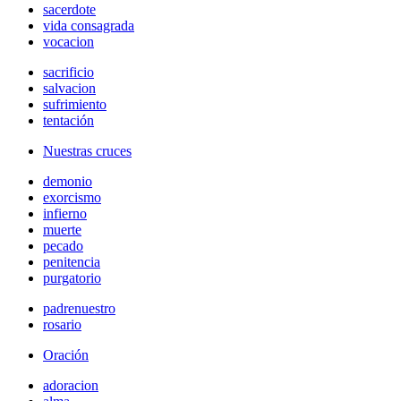
sacerdote
vida consagrada
vocacion
sacrificio
salvacion
sufrimiento
tentación
Nuestras cruces
demonio
exorcismo
infierno
muerte
pecado
penitencia
purgatorio
padrenuestro
rosario
Oración
adoracion