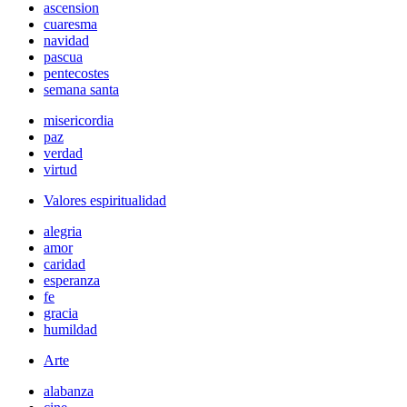
ascension
cuaresma
navidad
pascua
pentecostes
semana santa
misericordia
paz
verdad
virtud
Valores espiritualidad
alegria
amor
caridad
esperanza
fe
gracia
humildad
Arte
alabanza