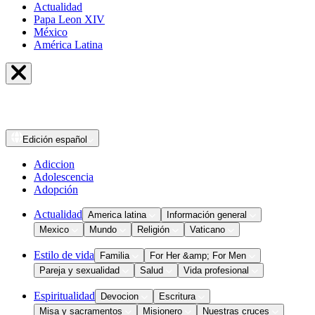
Actualidad
Papa Leon XIV
México
América Latina
Edición
español
Adiccion
Adolescencia
Adopción
Actualidad
America latina
Información general
Mexico
Mundo
Religión
Vaticano
Estilo de vida
Familia
For Her &amp; For Men
Pareja y sexualidad
Salud
Vida profesional
Espiritualidad
Devocion
Escritura
Misa y sacramentos
Misionero
Nuestras cruces