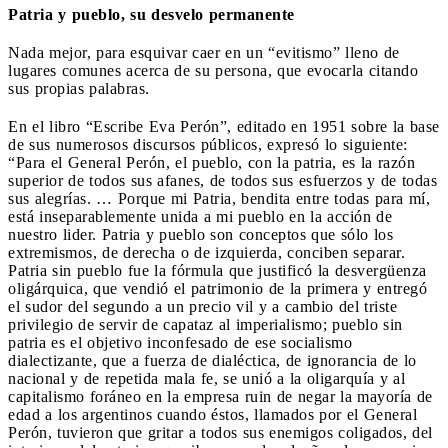
Patria y pueblo, su desvelo permanente
Nada mejor, para esquivar caer en un “evitismo” lleno de
lugares comunes acerca de su persona, que evocarla citando
sus propias palabras.
En el libro “Escribe Eva Perón”, editado en 1951 sobre la base
de sus numerosos discursos públicos, expresó lo siguiente:
“Para el General Perón, el pueblo, con la patria, es la razón
superior de todos sus afanes, de todos sus esfuerzos y de todas
sus alegrías. … Porque mi Patria, bendita entre todas para mí,
está inseparablemente unida a mi pueblo en la acción de
nuestro lider. Patria y pueblo son conceptos que sólo los
extremismos, de derecha o de izquierda, conciben separar.
Patria sin pueblo fue la fórmula que justificó la desvergüenza
oligárquica, que vendió el patrimonio de la primera y entregó
el sudor del segundo a un precio vil y a cambio del triste
privilegio de servir de capataz al imperialismo; pueblo sin
patria es el objetivo inconfesado de ese socialismo
dialectizante, que a fuerza de dialéctica, de ignorancia de lo
nacional y de repetida mala fe, se unió a la oligarquía y al
capitalismo foráneo en la empresa ruin de negar la mayoría de
edad a los argentinos cuando éstos, llamados por el General
Perón, tuvieron que gritar a todos sus enemigos coligados, del