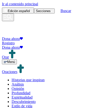
Ir al contenido principal
Buscar
Edición
español
Secciones
Dona ahora
Registro
Dona ahora
Orar
Menú
Oraciones
Historias que inspiran
Análisis
Opinión
Profundidad
Espiritualidad
Descubrimiento
Estilo de vida