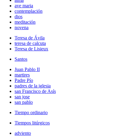
alma
ave maria
contemplación
dios
meditación
novena
Teresa de Ávila
teresa de calcuta
Teresa de Lisieux
Santos
Juan Pablo II
martires
Padre Pío
padres de la iglesia
san Francisco de Asís
san jose
san pablo
Tiempo ordinario
Tiempos litúrgicos
adviento