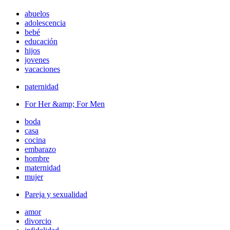
abuelos
adolescencia
bebé
educación
hijos
jovenes
vacaciones
paternidad
For Her &amp; For Men
boda
casa
cocina
embarazo
hombre
maternidad
mujer
Pareja y sexualidad
amor
divorcio