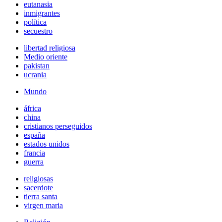
eutanasia
inmigrantes
política
secuestro
libertad religiosa
Medio oriente
pakistan
ucrania
Mundo
áfrica
china
cristianos perseguidos
españa
estados unidos
francia
guerra
religiosas
sacerdote
tierra santa
virgen maria