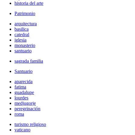
historia del arte
Patrimonio
arquitectura
basilica
catedral
iglesia
monasterio
santuario
sagrada familia
Santuario
aparecida
fatima
guadalupe
lourdes
medjugorje
peregrinación
roma
turismo religioso
vaticano