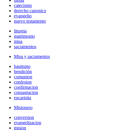
biblia
catecismo
derecho canonico
evangelio
nuevo testamento
liturgia
matrimonio
misa
sacramentos
Misa y sacramentos
bautismo
bendición
comunion
confesion
confirmacion
consagracion
eucaristia
Misionero
conversion
evangelizacion
mision