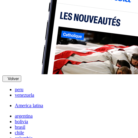
Volver
peru
venezuela
America latina
argentina
bolivia
brasil
chile