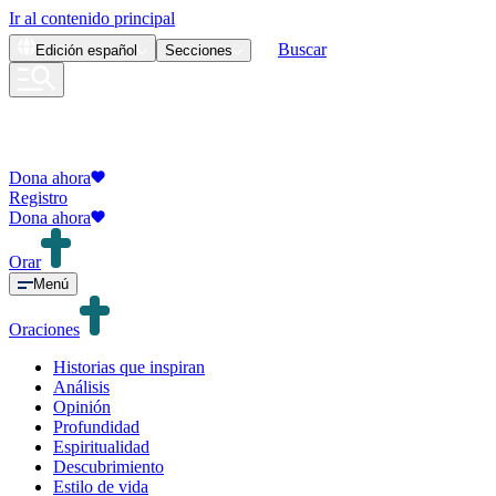
Ir al contenido principal
Buscar
Edición
español
Secciones
Dona ahora
Registro
Dona ahora
Orar
Menú
Oraciones
Historias que inspiran
Análisis
Opinión
Profundidad
Espiritualidad
Descubrimiento
Estilo de vida