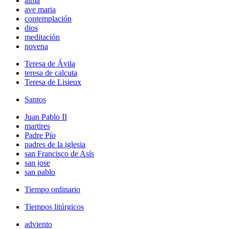
alma
ave maria
contemplación
dios
meditación
novena
Teresa de Ávila
teresa de calcuta
Teresa de Lisieux
Santos
Juan Pablo II
martires
Padre Pío
padres de la iglesia
san Francisco de Asís
san jose
san pablo
Tiempo ordinario
Tiempos litúrgicos
adviento