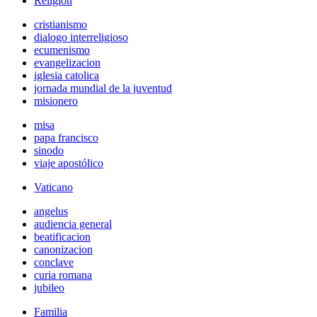
Religión
cristianismo
dialogo interreligioso
ecumenismo
evangelizacion
iglesia catolica
jornada mundial de la juventud
misionero
misa
papa francisco
sinodo
viaje apostólico
Vaticano
angelus
audiencia general
beatificacion
canonizacion
conclave
curia romana
jubileo
Familia