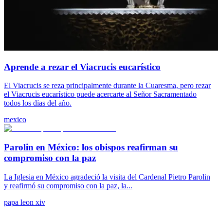
Aprende a rezar el Viacrucis eucarístico
El Viacrucis se reza principalmente durante la Cuaresma, pero rezar
el Viacrucis eucarístico puede acercarte al Señor Sacramentado
todos los días del año.
mexico
Parolin en México: los obispos reafirman su
compromiso con la paz
La Iglesia en México agradeció la visita del Cardenal Pietro Parolin
y reafirmó su compromiso con la paz, la...
papa leon xiv