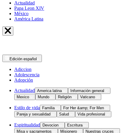
Actualidad
Papa Leon XIV
México
América Latina
Edición
español
Adiccion
Adolescencia
Adopción
Actualidad
America latina
Información general
Mexico
Mundo
Religión
Vaticano
Estilo de vida
Familia
For Her &amp; For Men
Pareja y sexualidad
Salud
Vida profesional
Espiritualidad
Devocion
Escritura
Misa y sacramentos
Misionero
Nuestras cruces