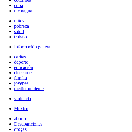
colombia
cuba
nicaragua
niños
pobreza
salud
trabajo
Información general
caritas
deporte
educación
elecciones
familia
jovenes
medio ambiente
violencia
Mexico
aborto
Desapariciones
drogas