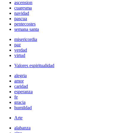
ascension
cuaresma
navidad
pascua
pentecostes
semana santa
misericordia
paz
verdad
virtud
Valores espiritualidad
alegria
amor
caridad
esperanza
fe
gracia
humildad
Arte
alabanza