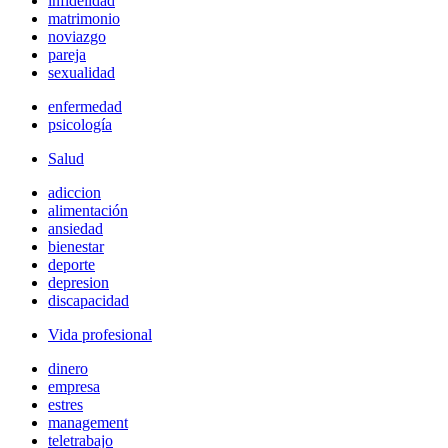
infidelidad
matrimonio
noviazgo
pareja
sexualidad
enfermedad
psicología
Salud
adiccion
alimentación
ansiedad
bienestar
deporte
depresion
discapacidad
Vida profesional
dinero
empresa
estres
management
teletrabajo