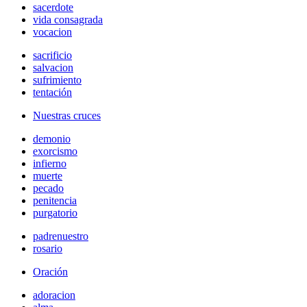
sacerdote
vida consagrada
vocacion
sacrificio
salvacion
sufrimiento
tentación
Nuestras cruces
demonio
exorcismo
infierno
muerte
pecado
penitencia
purgatorio
padrenuestro
rosario
Oración
adoracion