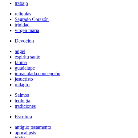
trabajo
reliquias
Sagrado Corazón
trinidad
virgen maria
Devocion
angel
espiritu santo
fatima
guadalupe
inmaculada concepción
jesucristo
milagro
Salmos
teologia
tradiciones
Escritura
antiguo testamento
apocalipsis