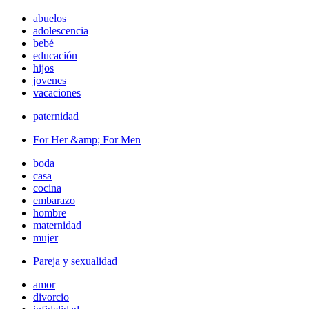
abuelos
adolescencia
bebé
educación
hijos
jovenes
vacaciones
paternidad
For Her &amp; For Men
boda
casa
cocina
embarazo
hombre
maternidad
mujer
Pareja y sexualidad
amor
divorcio