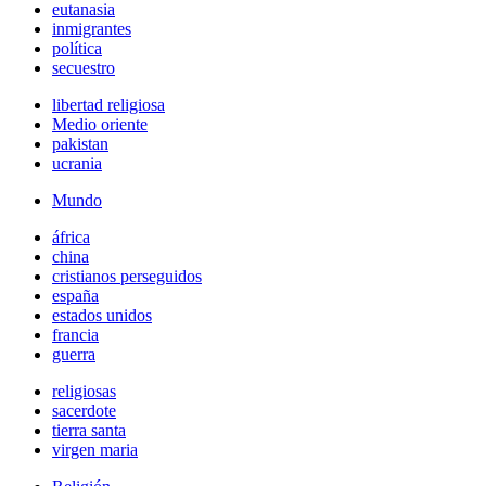
eutanasia
inmigrantes
política
secuestro
libertad religiosa
Medio oriente
pakistan
ucrania
Mundo
áfrica
china
cristianos perseguidos
españa
estados unidos
francia
guerra
religiosas
sacerdote
tierra santa
virgen maria