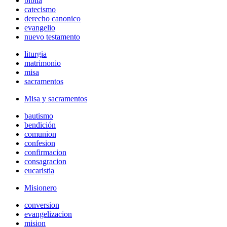
biblia
catecismo
derecho canonico
evangelio
nuevo testamento
liturgia
matrimonio
misa
sacramentos
Misa y sacramentos
bautismo
bendición
comunion
confesion
confirmacion
consagracion
eucaristia
Misionero
conversion
evangelizacion
mision