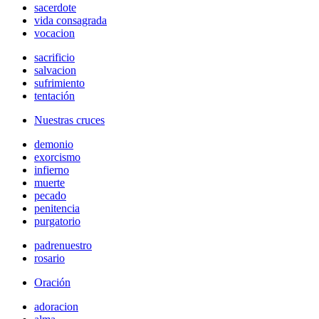
sacerdote
vida consagrada
vocacion
sacrificio
salvacion
sufrimiento
tentación
Nuestras cruces
demonio
exorcismo
infierno
muerte
pecado
penitencia
purgatorio
padrenuestro
rosario
Oración
adoracion