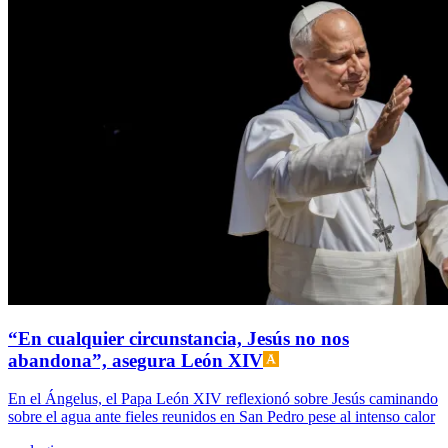
“En cualquier circunstancia, Jesús no nos
abandona”, asegura León XIV
En el Ángelus, el Papa León XIV reflexionó sobre Jesús caminando
sobre el agua ante fieles reunidos en San Pedro pese al intenso calor