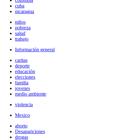
colombia
cuba
nicaragua
niños
pobreza
salud
trabajo
Información general
caritas
deporte
educación
elecciones
familia
jovenes
medio ambiente
violencia
Mexico
aborto
Desapariciones
drogas