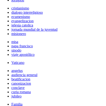
Religión
cristianismo
dialogo interreligioso
ecumenismo
evangelizacion
iglesia catolica
jornada mundial de la juventud
misionero
misa
papa francisco
sinodo
viaje apostólico
Vaticano
angelus
audiencia general
beatificacion
canonizacion
conclave
curia romana
jubileo
Familia