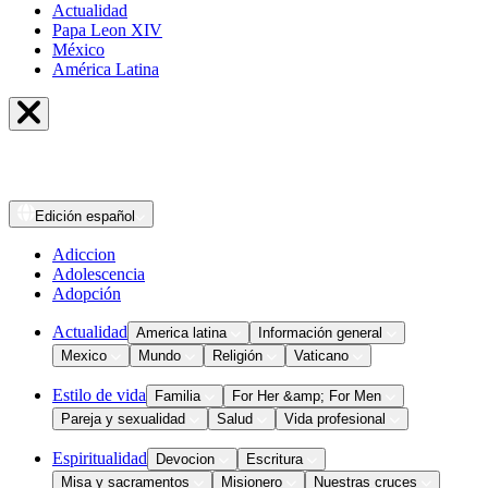
Actualidad
Papa Leon XIV
México
América Latina
Edición
español
Adiccion
Adolescencia
Adopción
Actualidad
America latina
Información general
Mexico
Mundo
Religión
Vaticano
Estilo de vida
Familia
For Her &amp; For Men
Pareja y sexualidad
Salud
Vida profesional
Espiritualidad
Devocion
Escritura
Misa y sacramentos
Misionero
Nuestras cruces