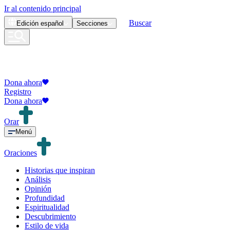
Ir al contenido principal
Buscar
Edición
español
Secciones
Dona ahora
Registro
Dona ahora
Orar
Menú
Oraciones
Historias que inspiran
Análisis
Opinión
Profundidad
Espiritualidad
Descubrimiento
Estilo de vida