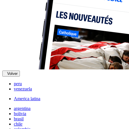
Volver
peru
venezuela
America latina
argentina
bolivia
brasil
chile