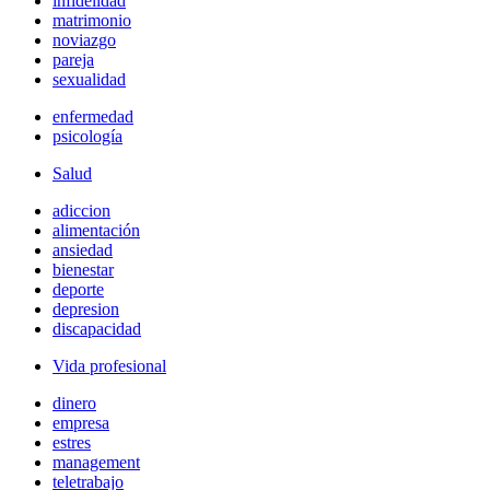
infidelidad
matrimonio
noviazgo
pareja
sexualidad
enfermedad
psicología
Salud
adiccion
alimentación
ansiedad
bienestar
deporte
depresion
discapacidad
Vida profesional
dinero
empresa
estres
management
teletrabajo