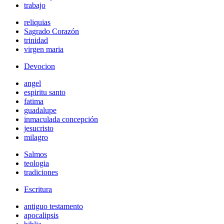
trabajo
reliquias
Sagrado Corazón
trinidad
virgen maria
Devocion
angel
espiritu santo
fatima
guadalupe
inmaculada concepción
jesucristo
milagro
Salmos
teologia
tradiciones
Escritura
antiguo testamento
apocalipsis