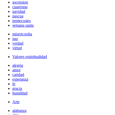
ascension
cuaresma
navidad
pascua
pentecostes
semana santa
misericordia
paz
verdad
virtud
Valores espiritualidad
alegria
amor
caridad
esperanza
fe
gracia
humildad
Arte
alabanza