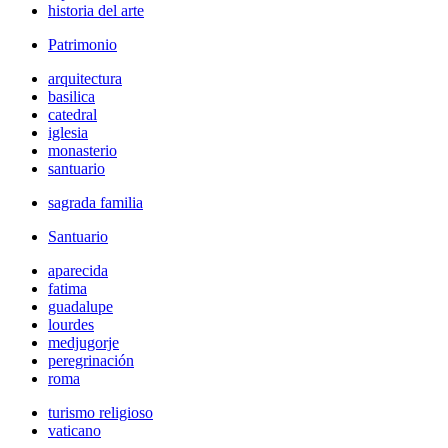
historia del arte
Patrimonio
arquitectura
basilica
catedral
iglesia
monasterio
santuario
sagrada familia
Santuario
aparecida
fatima
guadalupe
lourdes
medjugorje
peregrinación
roma
turismo religioso
vaticano