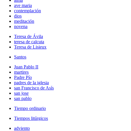
alma
ave maria
contemplación
dios
meditación
novena
Teresa de Ávila
teresa de calcuta
Teresa de Lisieux
Santos
Juan Pablo II
martires
Padre Pío
padres de la iglesia
san Francisco de Asís
san jose
san pablo
Tiempo ordinario
Tiempos litúrgicos
adviento