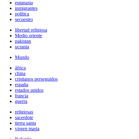
eutanasia
inmigrantes
política
secuestro
libertad religiosa
Medio oriente
pakistan
ucrania
Mundo
áfrica
china
cristianos perseguidos
españa
estados unidos
francia
guerra
religiosas
sacerdote
tierra santa
virgen maria