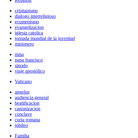
Religión
cristianismo
dialogo interreligioso
ecumenismo
evangelizacion
iglesia catolica
jornada mundial de la juventud
misionero
misa
papa francisco
sinodo
viaje apostólico
Vaticano
angelus
audiencia general
beatificacion
canonizacion
conclave
curia romana
jubileo
Familia