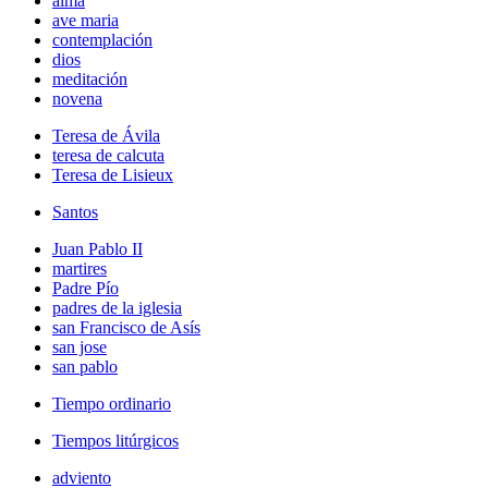
alma
ave maria
contemplación
dios
meditación
novena
Teresa de Ávila
teresa de calcuta
Teresa de Lisieux
Santos
Juan Pablo II
martires
Padre Pío
padres de la iglesia
san Francisco de Asís
san jose
san pablo
Tiempo ordinario
Tiempos litúrgicos
adviento