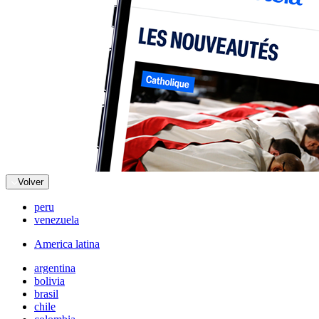
Volver
peru
venezuela
America latina
argentina
bolivia
brasil
chile