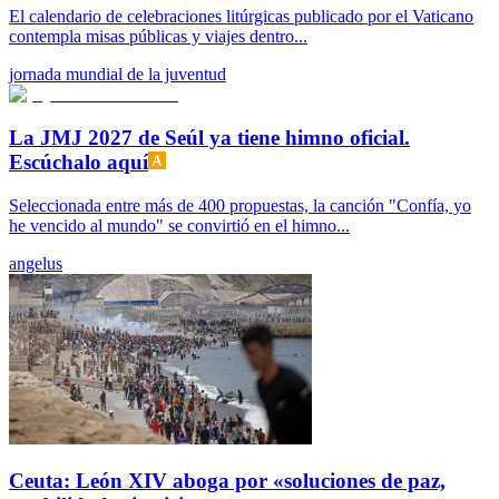
El calendario de celebraciones litúrgicas publicado por el Vaticano
contempla misas públicas y viajes dentro...
jornada mundial de la juventud
La JMJ 2027 de Seúl ya tiene himno oficial.
Escúchalo aquí
Seleccionada entre más de 400 propuestas, la canción "Confía, yo
he vencido al mundo" se convirtió en el himno...
angelus
Ceuta: León XIV aboga por «soluciones de paz,