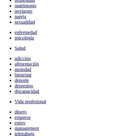
infidelidad
matrimonio
noviazgo
pareja
sexualidad
enfermedad
psicología
Salud
adiccion
alimentación
ansiedad
bienestar
deporte
depresion
discapacidad
Vida profesional
dinero
empresa
estres
management
teletrabajo