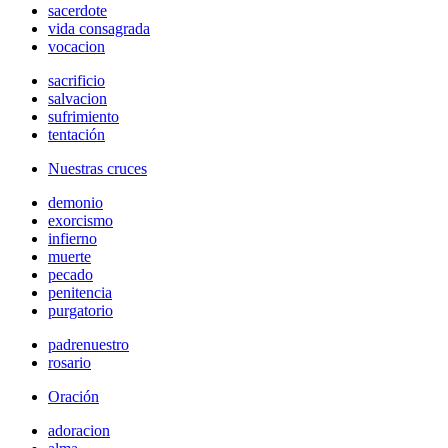
sacerdote
vida consagrada
vocacion
sacrificio
salvacion
sufrimiento
tentación
Nuestras cruces
demonio
exorcismo
infierno
muerte
pecado
penitencia
purgatorio
padrenuestro
rosario
Oración
adoracion