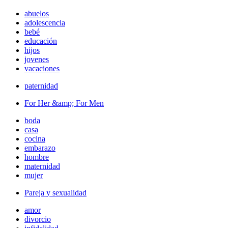
abuelos
adolescencia
bebé
educación
hijos
jovenes
vacaciones
paternidad
For Her &amp; For Men
boda
casa
cocina
embarazo
hombre
maternidad
mujer
Pareja y sexualidad
amor
divorcio