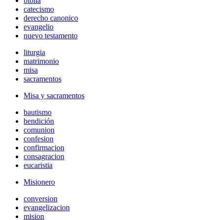
biblia
catecismo
derecho canonico
evangelio
nuevo testamento
liturgia
matrimonio
misa
sacramentos
Misa y sacramentos
bautismo
bendición
comunion
confesion
confirmacion
consagracion
eucaristia
Misionero
conversion
evangelizacion
mision