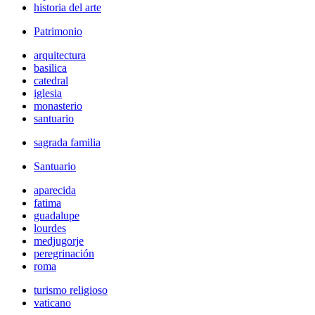
historia del arte
Patrimonio
arquitectura
basilica
catedral
iglesia
monasterio
santuario
sagrada familia
Santuario
aparecida
fatima
guadalupe
lourdes
medjugorje
peregrinación
roma
turismo religioso
vaticano