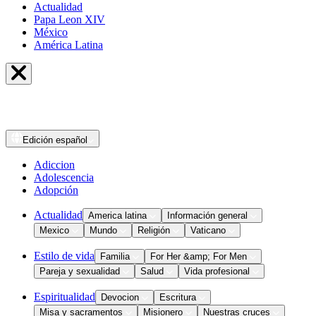
Actualidad
Papa Leon XIV
México
América Latina
Edición
español
Adiccion
Adolescencia
Adopción
Actualidad
America latina
Información general
Mexico
Mundo
Religión
Vaticano
Estilo de vida
Familia
For Her &amp; For Men
Pareja y sexualidad
Salud
Vida profesional
Espiritualidad
Devocion
Escritura
Misa y sacramentos
Misionero
Nuestras cruces