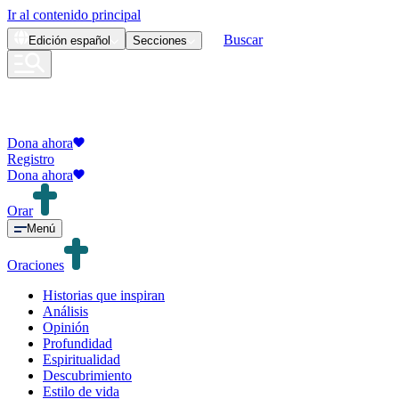
Ir al contenido principal
Buscar
Edición
español
Secciones
Dona ahora
Registro
Dona ahora
Orar
Menú
Oraciones
Historias que inspiran
Análisis
Opinión
Profundidad
Espiritualidad
Descubrimiento
Estilo de vida