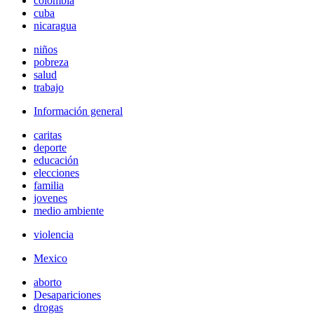
colombia
cuba
nicaragua
niños
pobreza
salud
trabajo
Información general
caritas
deporte
educación
elecciones
familia
jovenes
medio ambiente
violencia
Mexico
aborto
Desapariciones
drogas