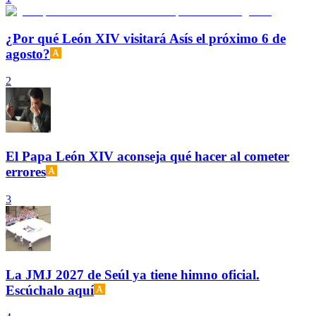
¿Por qué León XIV visitará Asís el próximo 6 de
agosto?
2
El Papa León XIV aconseja qué hacer al cometer
errores
3
La JMJ 2027 de Seúl ya tiene himno oficial.
Escúchalo aquí