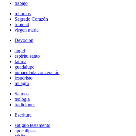
trabajo
reliquias
Sagrado Corazón
trinidad
virgen maria
Devocion
angel
espiritu santo
fatima
guadalupe
inmaculada concepción
jesucristo
milagro
Salmos
teologia
tradiciones
Escritura
antiguo testamento
apocalipsis