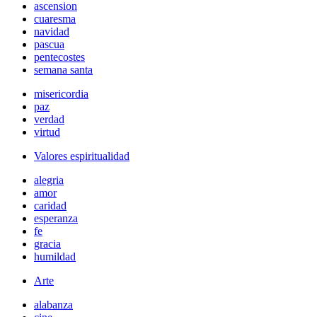
ascension
cuaresma
navidad
pascua
pentecostes
semana santa
misericordia
paz
verdad
virtud
Valores espiritualidad
alegria
amor
caridad
esperanza
fe
gracia
humildad
Arte
alabanza