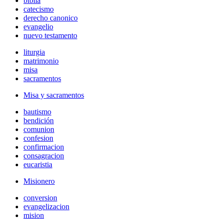
biblia
catecismo
derecho canonico
evangelio
nuevo testamento
liturgia
matrimonio
misa
sacramentos
Misa y sacramentos
bautismo
bendición
comunion
confesion
confirmacion
consagracion
eucaristia
Misionero
conversion
evangelizacion
mision