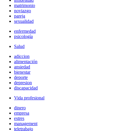
infidelidad
matrimonio
noviazgo
pareja
sexualidad
enfermedad
psicología
Salud
adiccion
alimentación
ansiedad
bienestar
deporte
depresion
discapacidad
Vida profesional
dinero
empresa
estres
management
teletrabajo