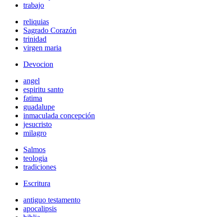
trabajo
reliquias
Sagrado Corazón
trinidad
virgen maria
Devocion
angel
espiritu santo
fatima
guadalupe
inmaculada concepción
jesucristo
milagro
Salmos
teologia
tradiciones
Escritura
antiguo testamento
apocalipsis