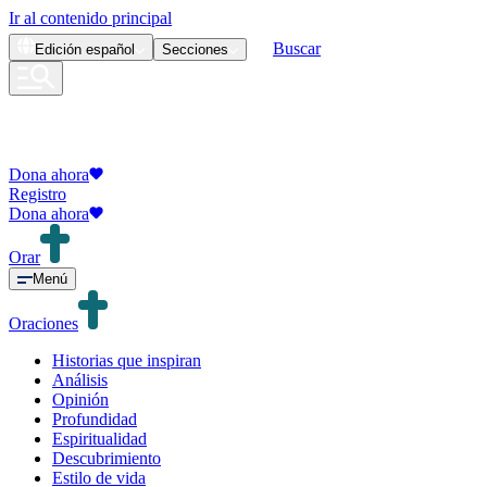
Ir al contenido principal
Buscar
Edición
español
Secciones
Dona ahora
Registro
Dona ahora
Orar
Menú
Oraciones
Historias que inspiran
Análisis
Opinión
Profundidad
Espiritualidad
Descubrimiento
Estilo de vida