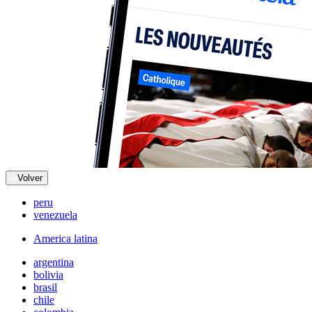
Volver
peru
venezuela
America latina
argentina
bolivia
brasil
chile