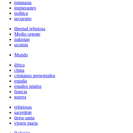
eutanasia
inmigrantes
política
secuestro
libertad religiosa
Medio oriente
pakistan
ucrania
Mundo
áfrica
china
cristianos perseguidos
españa
estados unidos
francia
guerra
religiosas
sacerdote
tierra santa
virgen maria