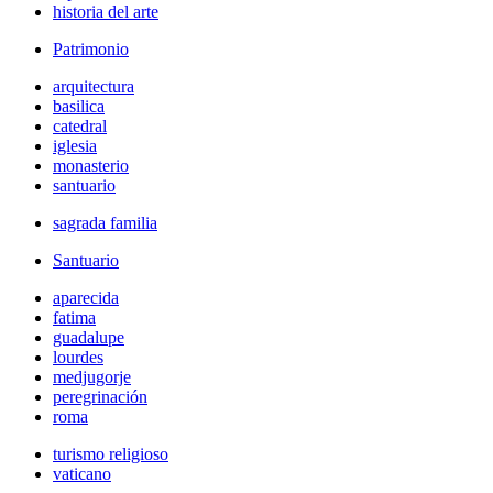
historia del arte
Patrimonio
arquitectura
basilica
catedral
iglesia
monasterio
santuario
sagrada familia
Santuario
aparecida
fatima
guadalupe
lourdes
medjugorje
peregrinación
roma
turismo religioso
vaticano