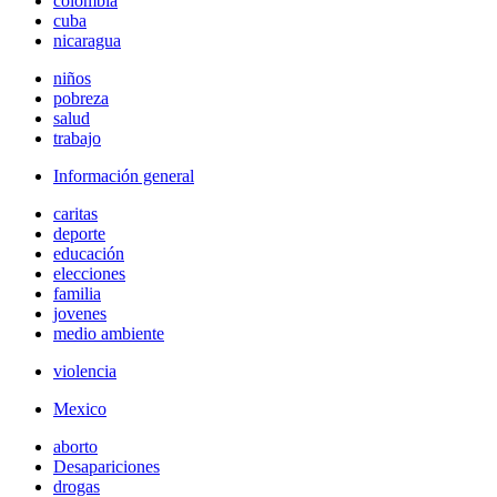
colombia
cuba
nicaragua
niños
pobreza
salud
trabajo
Información general
caritas
deporte
educación
elecciones
familia
jovenes
medio ambiente
violencia
Mexico
aborto
Desapariciones
drogas