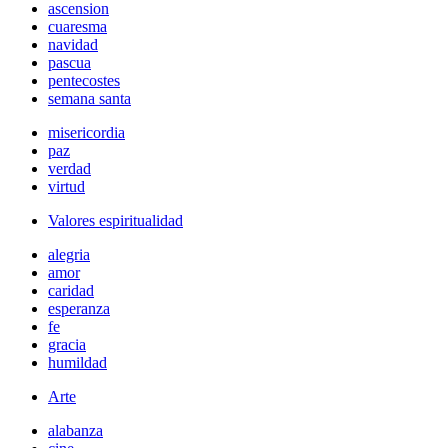
ascension
cuaresma
navidad
pascua
pentecostes
semana santa
misericordia
paz
verdad
virtud
Valores espiritualidad
alegria
amor
caridad
esperanza
fe
gracia
humildad
Arte
alabanza