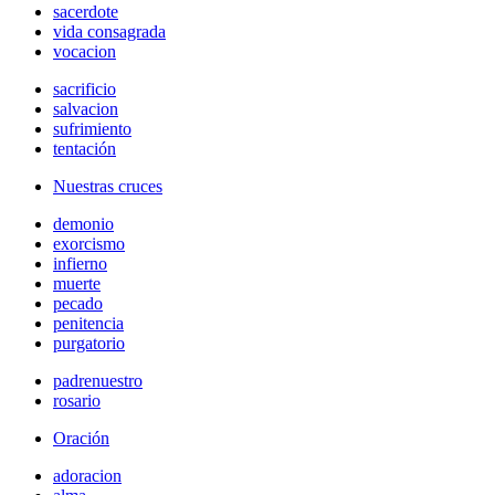
sacerdote
vida consagrada
vocacion
sacrificio
salvacion
sufrimiento
tentación
Nuestras cruces
demonio
exorcismo
infierno
muerte
pecado
penitencia
purgatorio
padrenuestro
rosario
Oración
adoracion