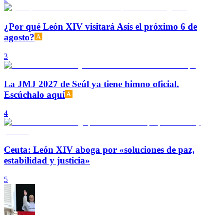
¿Por qué León XIV visitará Asís el próximo 6 de
agosto?
3
La JMJ 2027 de Seúl ya tiene himno oficial.
Escúchalo aquí
4
Ceuta: León XIV aboga por «soluciones de paz,
estabilidad y justicia»
5