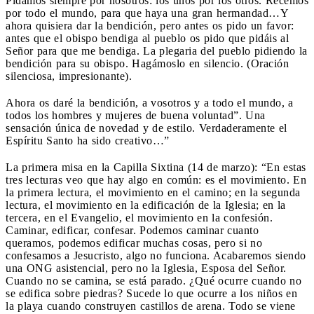
Pidamos siempre por nosotros: los unos por los otros. Recemos
por todo el mundo, para que haya una gran hermandad…Y
ahora quisiera dar la bendición, pero antes os pido un favor:
antes que el obispo bendiga al pueblo os pido que pidáis al
Señor para que me bendiga. La plegaria del pueblo pidiendo la
bendición para su obispo. Hagámoslo en silencio. (Oración
silenciosa, impresionante).
Ahora os daré la bendición, a vosotros y a todo el mundo, a
todos los hombres y mujeres de buena voluntad”. Una
sensación única de novedad y de estilo. Verdaderamente el
Espíritu Santo ha sido creativo…”
La primera misa en la Capilla Sixtina (14 de marzo): “En estas
tres lecturas veo que hay algo en común: es el movimiento. En
la primera lectura, el movimiento en el camino; en la segunda
lectura, el movimiento en la edificación de la Iglesia; en la
tercera, en el Evangelio, el movimiento en la confesión.
Caminar, edificar, confesar. Podemos caminar cuanto
queramos, podemos edificar muchas cosas, pero si no
confesamos a Jesucristo, algo no funciona. Acabaremos siendo
una ONG asistencial, pero no la Iglesia, Esposa del Señor.
Cuando no se camina, se está parado. ¿Qué ocurre cuando no
se edifica sobre piedras? Sucede lo que ocurre a los niños en
la playa cuando construyen castillos de arena. Todo se viene