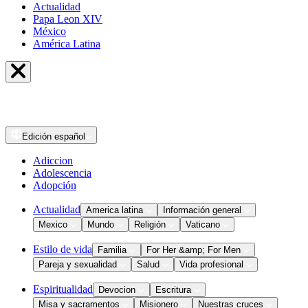
Actualidad
Papa Leon XIV
México
América Latina
Edición
español
Adiccion
Adolescencia
Adopción
Actualidad
America latina
Información general
Mexico
Mundo
Religión
Vaticano
Estilo de vida
Familia
For Her &amp; For Men
Pareja y sexualidad
Salud
Vida profesional
Espiritualidad
Devocion
Escritura
Misa y sacramentos
Misionero
Nuestras cruces