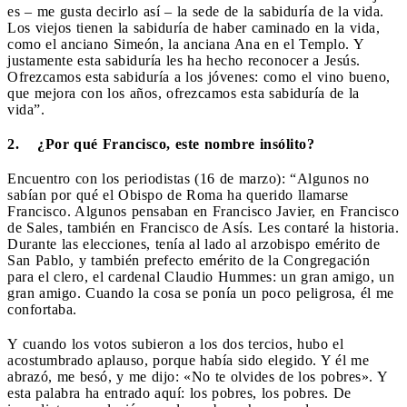
es – me gusta decirlo así – la sede de la sabiduría de la vida.
Los viejos tienen la sabiduría de haber caminado en la vida,
como el anciano Simeón, la anciana Ana en el Templo. Y
justamente esta sabiduría les ha hecho reconocer a Jesús.
Ofrezcamos esta sabiduría a los jóvenes: como el vino bueno,
que mejora con los años, ofrezcamos esta sabiduría de la
vida”.
2. ¿Por qué Francisco, este nombre insólito?
Encuentro con los periodistas (16 de marzo): “Algunos no
sabían por qué el Obispo de Roma ha querido llamarse
Francisco. Algunos pensaban en Francisco Javier, en Francisco
de Sales, también en Francisco de Asís. Les contaré la historia.
Durante las elecciones, tenía al lado al arzobispo emérito de
San Pablo, y también prefecto emérito de la Congregación
para el clero, el cardenal Claudio Hummes: un gran amigo, un
gran amigo. Cuando la cosa se ponía un poco peligrosa, él me
confortaba.
Y cuando los votos subieron a los dos tercios, hubo el
acostumbrado aplauso, porque había sido elegido. Y él me
abrazó, me besó, y me dijo: «No te olvides de los pobres». Y
esta palabra ha entrado aquí: los pobres, los pobres. De