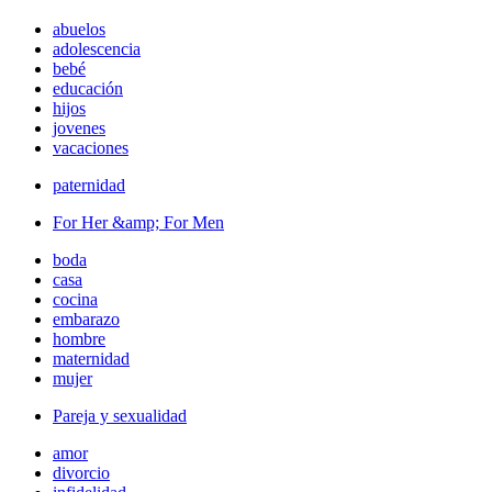
abuelos
adolescencia
bebé
educación
hijos
jovenes
vacaciones
paternidad
For Her &amp; For Men
boda
casa
cocina
embarazo
hombre
maternidad
mujer
Pareja y sexualidad
amor
divorcio