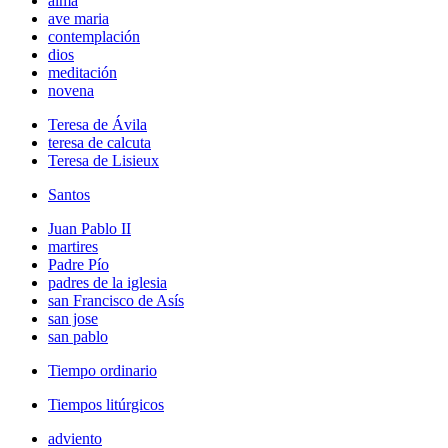
alma
ave maria
contemplación
dios
meditación
novena
Teresa de Ávila
teresa de calcuta
Teresa de Lisieux
Santos
Juan Pablo II
martires
Padre Pío
padres de la iglesia
san Francisco de Asís
san jose
san pablo
Tiempo ordinario
Tiempos litúrgicos
adviento