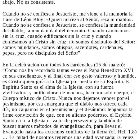
abajo. No es consistente.
Cuando no se confiesa a Jesucristo, me viene a la memoria la
frase de Léon Bloy: «Quien no reza al Señor, reza al diablo».
Cuando no se confiesa a Jesucristo, se confiesa la mundanidad
del diablo, la mundanidad del demonio. Cuando caminamos
sin la cruz, cuando edificamos sin la cruz y cuando
confesamos un Cristo sin cruz, no somos discípulos del Señor:
somos mundanos, somos obispos, sacerdotes, cardenales,
papas, pero no discípulos del Señor”.
En la celebración con todos los cardenales (15 de marzo):
“Como nos ha recordado tantas veces el Papa Benedicto XVI
en sus enseñanzas, y al final con ese gesto valeroso y humilde,
es Cristo quien guía a la Iglesia por medio de su Espíritu. El
Espíritu Santo es el alma de la Iglesia, con su fuerza
vivificadora y unificadora: de muchos, hace un solo cuerpo, el
Cuerpo místico de Cristo. Nunca nos dejemos vencer por el
pesimismo, por esa amargura que el diablo nos ofrece cada
día; no caigamos en el pesimismo y el desánimo: tengamos la
firme convicción de que, con su aliento poderoso, el Espíritu
Santo da a la Iglesia el valor de perseverar y también de
buscar nuevos métodos de evangelización, para llevar el
Evangelio hasta los extremos confines de la tierra (cf. Hch 1,8)
… La mitad de nosotros tenemos una edad avanzada: la vejez