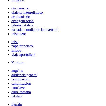
Religión
cristianismo
dialogo interreligioso
ecumenismo
evangelizacion
iglesia catolica
jornada mundial de la juventud
misionero
misa
papa francisco
sinodo
viaje apostólico
Vaticano
angelus
audiencia general
beatificacion
canonizacion
conclave
curia romana
jubileo
Familia