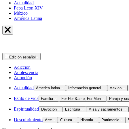
Actualidad
Papa Leon XIV
México
América Latina
Edición
español
Adiccion
Adolescencia
Adopción
Actualidad
America latina
Información general
Mexico
Estilo de vida
Familia
For Her &amp; For Men
Pareja y se
Espiritualidad
Devocion
Escritura
Misa y sacramentos
Descubrimiento
Arte
Cultura
Historia
Patrimonio