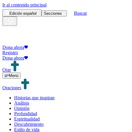
Ir al contenido principal
Buscar
Edición
español
Secciones
Dona ahora
Registro
Dona ahora
Orar
Menú
Oraciones
Historias que inspiran
Análisis
Opinión
Profundidad
Espiritualidad
Descubrimiento
Estilo de vida