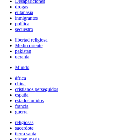
Desapariciones
drogas
eutanasia
inmigrantes
política
secuestro
libertad religiosa
Medio oriente
pakistan
ucrania
Mundo
áfrica
china
cristianos perseguidos
españa
estados unidos
francia
guerra
religiosas
sacerdote
tierra santa
virgen maria