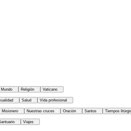
Mundo
Religión
Vaticano
xualidad
Salud
Vida profesional
Misionero
Nuestras cruces
Oración
Santos
Tiempos litúrgi
Santuario
Viajes