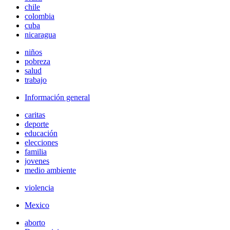
chile
colombia
cuba
nicaragua
niños
pobreza
salud
trabajo
Información general
caritas
deporte
educación
elecciones
familia
jovenes
medio ambiente
violencia
Mexico
aborto