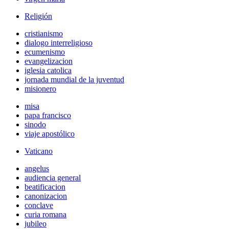
Religión
cristianismo
dialogo interreligioso
ecumenismo
evangelizacion
iglesia catolica
jornada mundial de la juventud
misionero
misa
papa francisco
sinodo
viaje apostólico
Vaticano
angelus
audiencia general
beatificacion
canonizacion
conclave
curia romana
jubileo