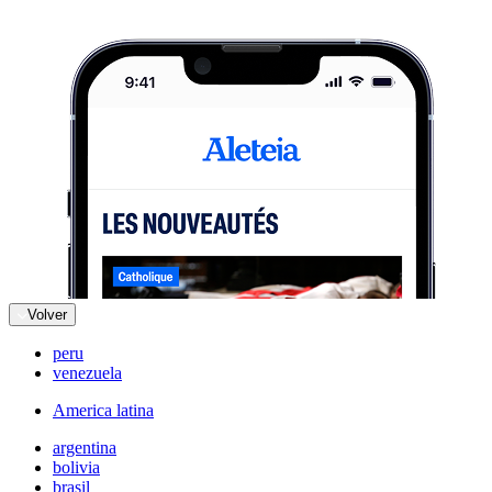
Volver
peru
venezuela
America latina
argentina
bolivia
brasil