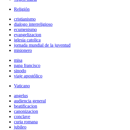
Religión
cristianismo
dialogo interreligioso
ecumenismo
evangelizacion
iglesia catolica
jornada mundial de la juventud
misionero
misa
papa francisco
sinodo
viaje apostólico
Vaticano
angelus
audiencia general
beatificacion
canonizacion
conclave
curia romana
jubileo