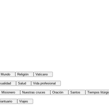
Mundo
Religión
Vaticano
xualidad
Salud
Vida profesional
Misionero
Nuestras cruces
Oración
Santos
Tiempos litúrgi
Santuario
Viajes