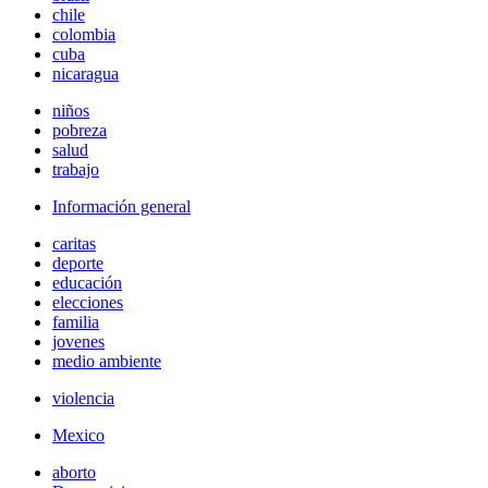
chile
colombia
cuba
nicaragua
niños
pobreza
salud
trabajo
Información general
caritas
deporte
educación
elecciones
familia
jovenes
medio ambiente
violencia
Mexico
aborto