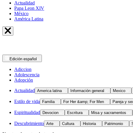
Actualidad
Papa Leon XIV
México
América Latina
Edición
español
Adiccion
Adolescencia
Adopción
Actualidad
America latina
Información general
Mexico
Estilo de vida
Familia
For Her &amp; For Men
Pareja y se
Espiritualidad
Devocion
Escritura
Misa y sacramentos
Descubrimiento
Arte
Cultura
Historia
Patrimonio