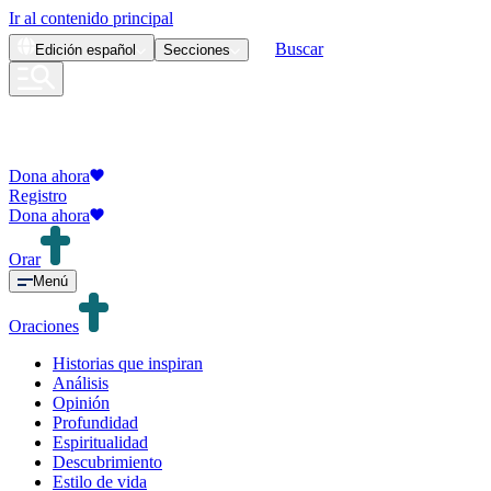
Ir al contenido principal
Buscar
Edición
español
Secciones
Dona ahora
Registro
Dona ahora
Orar
Menú
Oraciones
Historias que inspiran
Análisis
Opinión
Profundidad
Espiritualidad
Descubrimiento
Estilo de vida