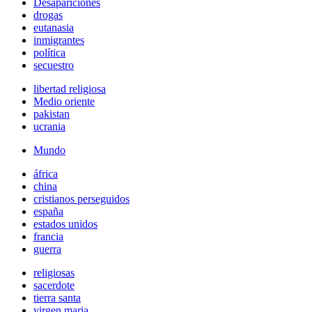
Desapariciones
drogas
eutanasia
inmigrantes
política
secuestro
libertad religiosa
Medio oriente
pakistan
ucrania
Mundo
áfrica
china
cristianos perseguidos
españa
estados unidos
francia
guerra
religiosas
sacerdote
tierra santa
virgen maria