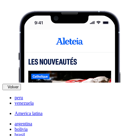
Volver
peru
venezuela
America latina
argentina
bolivia
brasil