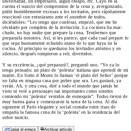
universidad, un empresario, algún obispo, etc. Cayó en la
cuenta el nuncio del compromiso de la cena y, avergonzado,
pidió humildemente excusas a los invitados, pero rápidamente
reaccionó con entusiasmo ante el asombro de todos,
diciéndoles: “Les tengo que confesar, empezó, que me he
olvida­do por completo de la invitación. La cocinera ha mar­
chado, no hay nadie que prepare la cena. Tendremos que
prepararla nosotros. Así, si les parece, que cada cual prepare lo
que sepa buenamente echando mano de lo que haya en la
cocina. Al principio se quedaron los invitados atónitos y en
silencio, después rompieron a reír, divertidos.
Y su excelencia, ¿qué preparará?, preguntó uno. “Yo ya lo
tengo pensado; un plato de ‘polenta’ ita­liana que aprendí de mi
madre. En Sotto il Monte lo lla­man ‘el plato del Señor’ porque
no falta en ninguna casa por pobre que sea. Les gustará, ya
verán. Ah, y otra cosa, diré a todo el mundo que jamás he
visto ni veré a personajes tan importantes como ustedes
comiendo mi ‘polenta’ vestidos de esmoquin”. Todos rieron de
muy buena gana y comenzaron la tarea de la cena. Al día
siguiente el París elegante y social contaba entre risas de
simpatía la famosa cena de la ‘polenta’ en la residencia del
señor nuncio.
Copiar el enlace
Archivar artículo