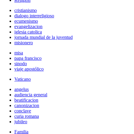
Religión
cristianismo
dialogo interreligioso
ecumenismo
evangelizacion
iglesia catolica
jornada mundial de la juventud
misionero
misa
papa francisco
sinodo
viaje apostólico
Vaticano
angelus
audiencia general
beatificacion
canonizacion
conclave
curia romana
jubileo
Familia