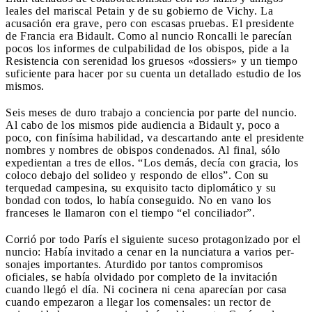
leales del mariscal Petain y de su gobierno de Vichy. La
acusación era grave, pero con escasas pruebas. El presidente
de Francia era Bidault. Como al nuncio Roncalli le parecían
pocos los informes de culpabilidad de los obispos, pide a la
Resistencia con serenidad los gruesos «dossiers» y un tiempo
suficiente para hacer por su cuenta un detallado estudio de los
mismos.
Seis meses de duro trabajo a conciencia por parte del nuncio.
Al cabo de los mismos pide audiencia a Bidault y, poco a
poco, con finísima habilidad, va descartando ante el presidente
nombres y nombres de obispos con­denados. Al final, sólo
expedientan a tres de ellos. “Los demás, decía con gracia, los
coloco debajo del solideo y respondo de ellos”. Con su
terquedad campesina, su exquisito tacto diplomático y su
bondad con todos, lo había consegui­do. No en vano los
franceses le llamaron con el tiempo “el conciliador”.
Corrió por todo París el siguiente suceso protagoni­zado por el
nuncio: Había invitado a cenar en la nunciatura a varios per­
sonajes importantes. Aturdido por tantos compromisos
oficiales, se había olvidado por completo de la invita­ción
cuando llegó el día. Ni cocinera ni cena aparecían por casa
cuando empezaron a llegar los comensales: un rector de