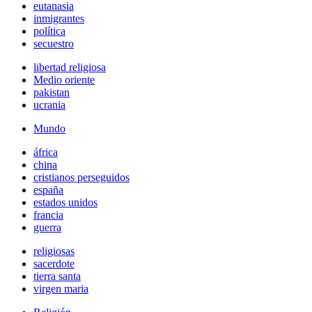
eutanasia
inmigrantes
política
secuestro
libertad religiosa
Medio oriente
pakistan
ucrania
Mundo
áfrica
china
cristianos perseguidos
españa
estados unidos
francia
guerra
religiosas
sacerdote
tierra santa
virgen maria