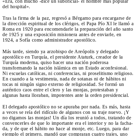
«Era, con mucho -dice un suboficial- el hombre más popular
del hospital».
Tras la firma de la paz, regresó a Bérgamo para encargarse de
la dirección espiritual de los clérigos, el Papa Pío XI le llamó a
Roma en 1920 para encomendarle la preparación del año santo
de 1925 y una exposición misionera antes de enviarle, en
1924, a Sofía como administrador apostólico.
Más tarde, siendo ya arzobispo de Areópolis y delegado
apostólico en Turquía, el presidente Ataturk, creador de la
Turquía moderna, quiso hacer una nación poderosa
transformando la nación islámica en un Estado aconfesional.
Ni escuelas católicas, ni conferencias, ni proselitismo reli­gioso.
En cuando a la vestimenta, nada de sotanas ni de hábitos ni
tocas ni ningún signo externo de religiosidad. Se formó un
auténtico caos entre el clero y las mon­jas, protestaban y
algunas hasta lloraban, impotentes ante la orden presidencial.
El delegado apostólico no se apuraba por nada. Es más, hasta
a veces se reía del ridículo de algunos con su traje nuevo. ¡Y
no digamos las monjas! Un día los reunió a todos, tratando de
conven­cerles de que lo importante era el interior y no la facha­
da, y de que el hábito no hace al monje, etc. Luego, para dar
ejemplo el primero, mandó que compraran cuatro trajes, uno