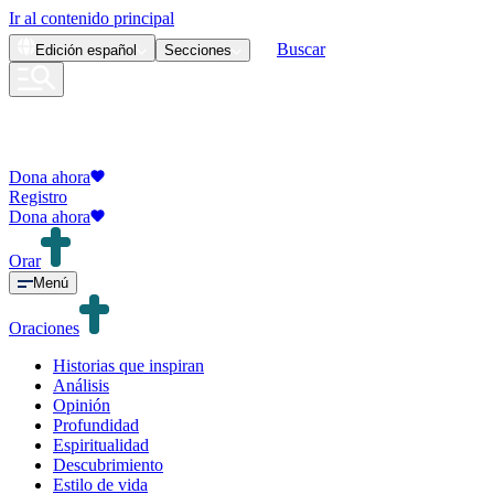
Ir al contenido principal
Buscar
Edición
español
Secciones
Dona ahora
Registro
Dona ahora
Orar
Menú
Oraciones
Historias que inspiran
Análisis
Opinión
Profundidad
Espiritualidad
Descubrimiento
Estilo de vida