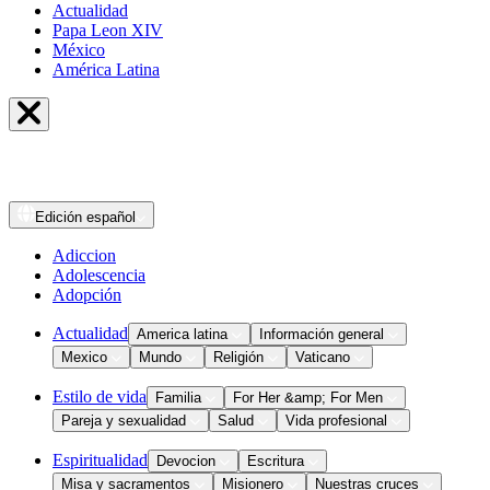
Actualidad
Papa Leon XIV
México
América Latina
Edición
español
Adiccion
Adolescencia
Adopción
Actualidad
America latina
Información general
Mexico
Mundo
Religión
Vaticano
Estilo de vida
Familia
For Her &amp; For Men
Pareja y sexualidad
Salud
Vida profesional
Espiritualidad
Devocion
Escritura
Misa y sacramentos
Misionero
Nuestras cruces