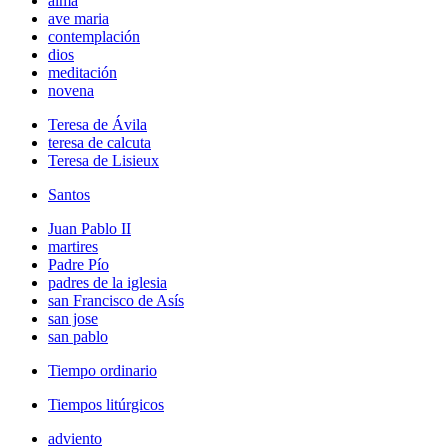
alma
ave maria
contemplación
dios
meditación
novena
Teresa de Ávila
teresa de calcuta
Teresa de Lisieux
Santos
Juan Pablo II
martires
Padre Pío
padres de la iglesia
san Francisco de Asís
san jose
san pablo
Tiempo ordinario
Tiempos litúrgicos
adviento