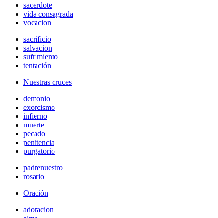
sacerdote
vida consagrada
vocacion
sacrificio
salvacion
sufrimiento
tentación
Nuestras cruces
demonio
exorcismo
infierno
muerte
pecado
penitencia
purgatorio
padrenuestro
rosario
Oración
adoracion