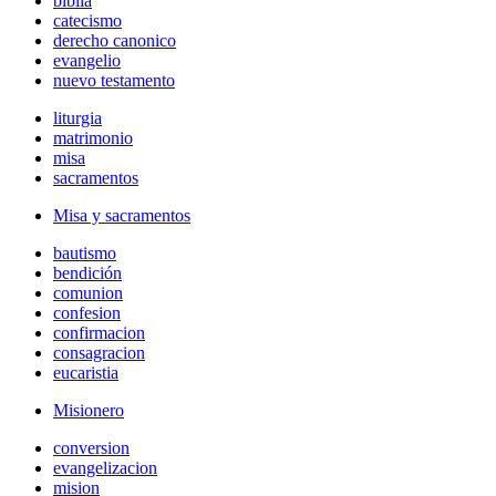
biblia
catecismo
derecho canonico
evangelio
nuevo testamento
liturgia
matrimonio
misa
sacramentos
Misa y sacramentos
bautismo
bendición
comunion
confesion
confirmacion
consagracion
eucaristia
Misionero
conversion
evangelizacion
mision