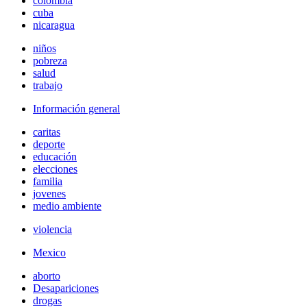
colombia
cuba
nicaragua
niños
pobreza
salud
trabajo
Información general
caritas
deporte
educación
elecciones
familia
jovenes
medio ambiente
violencia
Mexico
aborto
Desapariciones
drogas