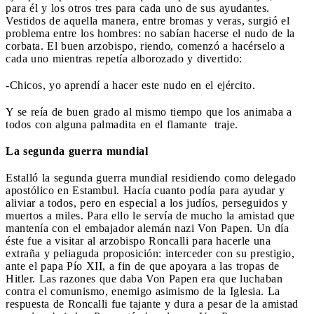
para él y los otros tres para cada uno de sus ayudantes.
Vestidos de aquella manera, entre bromas y veras, surgió el
problema entre los hombres: no sabían hacerse el nudo de la
corbata. El buen arzobispo, riendo, comenzó a hacérselo a
cada uno mientras repetía alborozado y divertido:
-Chicos, yo aprendí a hacer este nudo en el ejército.
Y se reía de buen grado al mismo tiempo que los ani­maba a
todos con alguna palmadita en el flamante traje.
La segunda guerra mundial
Estalló la segunda guerra mundial residiendo como delegado
apostólico en Estambul. Hacía cuanto podía para ayudar y
aliviar a todos, pero en especial a los ju­díos, perseguidos y
muertos a miles. Para ello le servía de mucho la amistad que
mantenía con el embajador alemán nazi Von Papen. Un día
éste fue a visitar al arzobispo Roncalli para hacerle una
extraña y peliaguda proposición: interceder con su prestigio,
ante el papa Pío XII, a fin de que apoyara a las tropas de
Hitler. Las razones que daba Von Papen era que luchaban
contra el comunismo, enemigo asimismo de la Iglesia. La
respuesta de Roncalli fue tajante y dura a pesar de la amistad