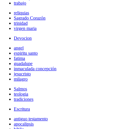
trabajo
reliquias
Sagrado Corazón
trinidad
virgen maria
Devocion
angel
espiritu santo
fatima
guadalupe
inmaculada concepción
jesucristo
milagro
Salmos
teologia
tradiciones
Escritura
antiguo testamento
apocalipsis