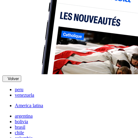
Volver
peru
venezuela
America latina
argentina
bolivia
brasil
chile