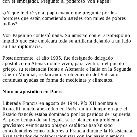
con el embajador. Preguntó al poderoso Von Papen:
-¿Y qué le diré yo al papa cuando me pregunte por los
horrores que están cometiendo ustedes con miles de pobres
judíos?
Von Papen no contestó nada. Su amistad con el arzo­bispo no
impidió que éste empleara toda su artillería dejando a un lado
su fina diplomacia.
Posteriormente, el año 1935, fue designado delegado
apostólico en Atenas donde vivió, para ventura del pueblo
grie­go, su resistencia frente a Alemania e Italia en la Segunda
Guerra Mundial, reclamando y obteniendo del Vaticano
continuas ayudas en forma de medici­nas y alimentos.
Nuncio apostólico en París
Liberada Francia en agosto de 1944, Pío XII nombra a
Roncalli nuncio apostólico en París, en un tiempo en que el
Estado francés estaba dominado por los partidos de izquierda.
Al poco tiempo de su llegada se le planteó un problema
gravísimo: veinticuatro obispos católicos habían sido
expedientados como traidores a Francia durante la Resistencia.
Eran tachados de colaboracio­nistas con los nazis y amigos