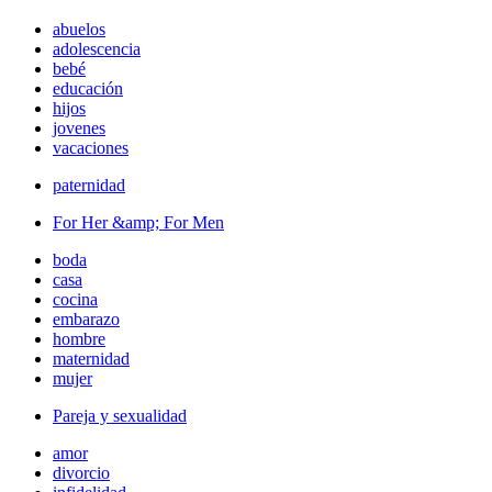
abuelos
adolescencia
bebé
educación
hijos
jovenes
vacaciones
paternidad
For Her &amp; For Men
boda
casa
cocina
embarazo
hombre
maternidad
mujer
Pareja y sexualidad
amor
divorcio