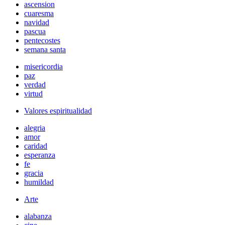
ascension
cuaresma
navidad
pascua
pentecostes
semana santa
misericordia
paz
verdad
virtud
Valores espiritualidad
alegria
amor
caridad
esperanza
fe
gracia
humildad
Arte
alabanza