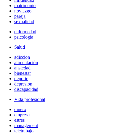
infidelidad
matrimonio
noviazgo
pareja
sexualidad
enfermedad
psicología
Salud
adiccion
alimentación
ansiedad
bienestar
deporte
depresion
discapacidad
Vida profesional
dinero
empresa
estres
management
teletrabajo