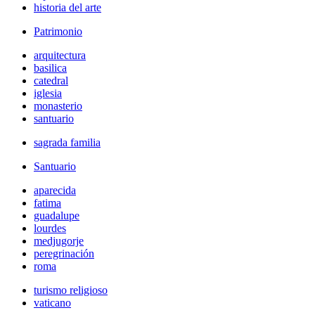
historia del arte
Patrimonio
arquitectura
basilica
catedral
iglesia
monasterio
santuario
sagrada familia
Santuario
aparecida
fatima
guadalupe
lourdes
medjugorje
peregrinación
roma
turismo religioso
vaticano