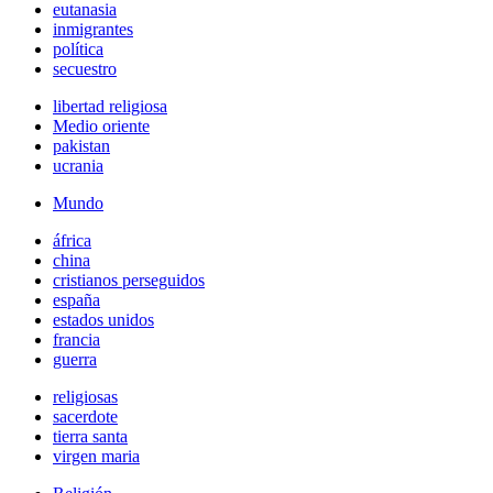
eutanasia
inmigrantes
política
secuestro
libertad religiosa
Medio oriente
pakistan
ucrania
Mundo
áfrica
china
cristianos perseguidos
españa
estados unidos
francia
guerra
religiosas
sacerdote
tierra santa
virgen maria