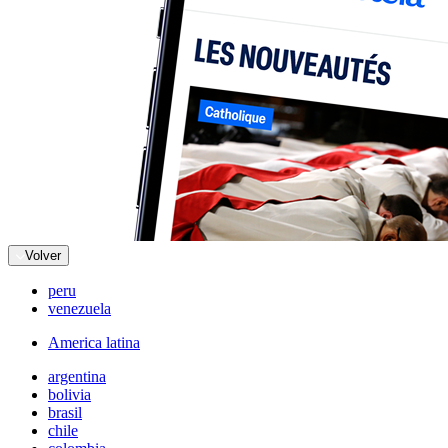
Volver
peru
venezuela
America latina
argentina
bolivia
brasil
chile