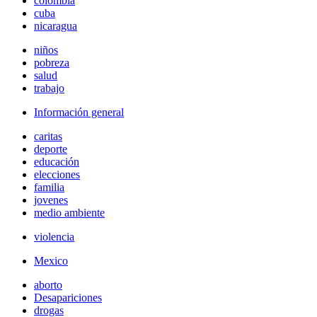
colombia
cuba
nicaragua
niños
pobreza
salud
trabajo
Información general
caritas
deporte
educación
elecciones
familia
jovenes
medio ambiente
violencia
Mexico
aborto
Desapariciones
drogas