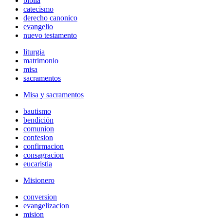
biblia
catecismo
derecho canonico
evangelio
nuevo testamento
liturgia
matrimonio
misa
sacramentos
Misa y sacramentos
bautismo
bendición
comunion
confesion
confirmacion
consagracion
eucaristia
Misionero
conversion
evangelizacion
mision