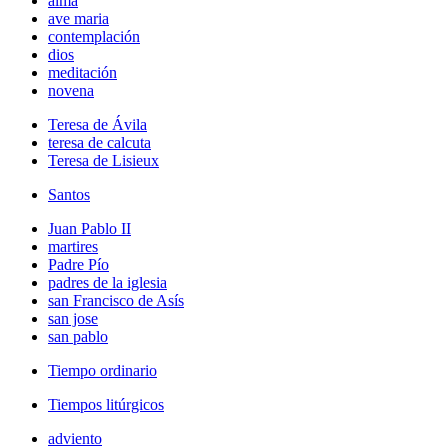
alma
ave maria
contemplación
dios
meditación
novena
Teresa de Ávila
teresa de calcuta
Teresa de Lisieux
Santos
Juan Pablo II
martires
Padre Pío
padres de la iglesia
san Francisco de Asís
san jose
san pablo
Tiempo ordinario
Tiempos litúrgicos
adviento