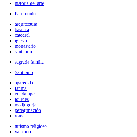
historia del arte
Patrimonio
arquitectura
basilica
catedral
iglesia
monasterio
santuario
sagrada familia
Santuario
aparecida
fatima
guadalupe
lourdes
medjugorje
peregrinación
roma
turismo religioso
vaticano