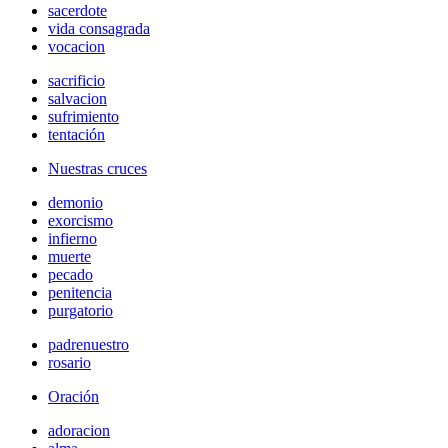
sacerdote
vida consagrada
vocacion
sacrificio
salvacion
sufrimiento
tentación
Nuestras cruces
demonio
exorcismo
infierno
muerte
pecado
penitencia
purgatorio
padrenuestro
rosario
Oración
adoracion