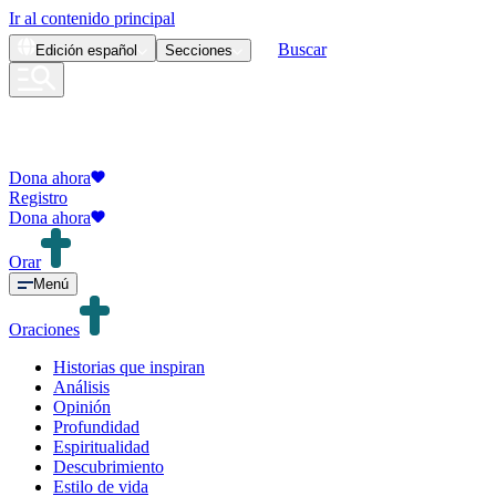
Ir al contenido principal
Buscar
Edición
español
Secciones
Dona ahora
Registro
Dona ahora
Orar
Menú
Oraciones
Historias que inspiran
Análisis
Opinión
Profundidad
Espiritualidad
Descubrimiento
Estilo de vida