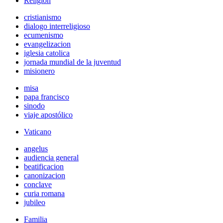
Religión
cristianismo
dialogo interreligioso
ecumenismo
evangelizacion
iglesia catolica
jornada mundial de la juventud
misionero
misa
papa francisco
sinodo
viaje apostólico
Vaticano
angelus
audiencia general
beatificacion
canonizacion
conclave
curia romana
jubileo
Familia