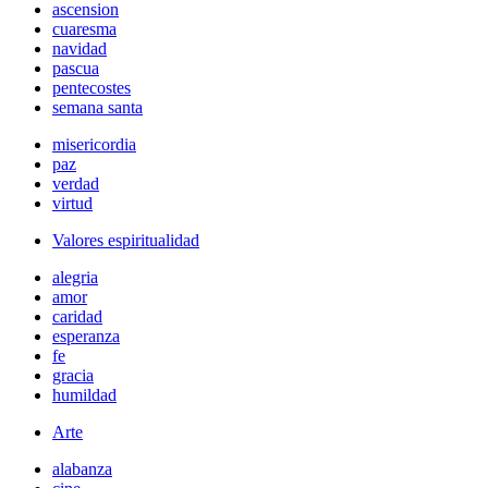
ascension
cuaresma
navidad
pascua
pentecostes
semana santa
misericordia
paz
verdad
virtud
Valores espiritualidad
alegria
amor
caridad
esperanza
fe
gracia
humildad
Arte
alabanza