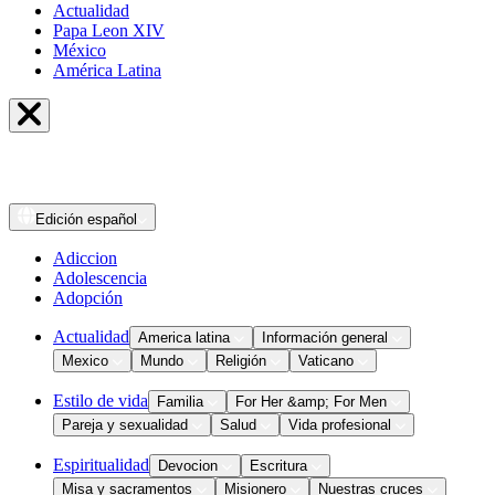
Actualidad
Papa Leon XIV
México
América Latina
Edición
español
Adiccion
Adolescencia
Adopción
Actualidad
America latina
Información general
Mexico
Mundo
Religión
Vaticano
Estilo de vida
Familia
For Her &amp; For Men
Pareja y sexualidad
Salud
Vida profesional
Espiritualidad
Devocion
Escritura
Misa y sacramentos
Misionero
Nuestras cruces