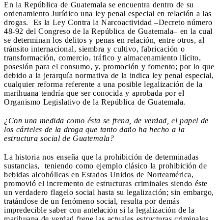
En la República de Guatemala se encuentra dentro de su
ordenamiento Jurídico una ley penal especial en relación a las
drogas. Es la Ley Contra la Narcoactividad –Decreto número
48-92 del Congreso de la República de Guatemala– en la cual
se determinan los delitos y penas en relación, entre otros, al
tránsito internacional, siembra y cultivo, fabricación o
transformación, comercio, tráfico y almacenamiento ilícito,
posesión para el consumo, y, promoción y fomento; por lo que
debido a la jerarquía normativa de la indica ley penal especial,
cualquier reforma referente a una posible legalización de la
marihuana tendría que ser conocida y aprobada por el
Organismo Legislativo de la República de Guatemala.
¿Con una medida como ésta se frena, de verdad, el papel de
los cárteles de la droga que tanto daño ha hecho a la
estructura social de Guatemala?
La historia nos enseña que la prohibición de determinadas
sustancias, teniendo como ejemplo clásico la prohibición de
bebidas alcohólicas en Estados Unidos de Norteamérica,
promovió el incremento de estructuras criminales siendo éste
un verdadero flagelo social hasta su legalización; sin embargo,
tratándose de un fenómeno social, resulta por demás
impredecible saber con antelación si la legalización de la
marihuana de verdad frene las actuales estructuras criminales