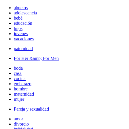
abuelos
adolescencia
bebé
educación
hijos
jovenes
vacaciones
paternidad
For Her &amp; For Men
boda
casa
cocina
embarazo
hombre
maternidad
mujer
Pareja y sexualidad
amor
divorcio