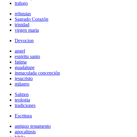
trabajo
reliquias
Sagrado Corazón
trinidad
virgen maria
Devocion
angel
espiritu santo
fatima
guadalupe
inmaculada concepción
jesucristo
milagro
Salmos
teologia
tradiciones
Escritura
antiguo testamento
apocalipsis