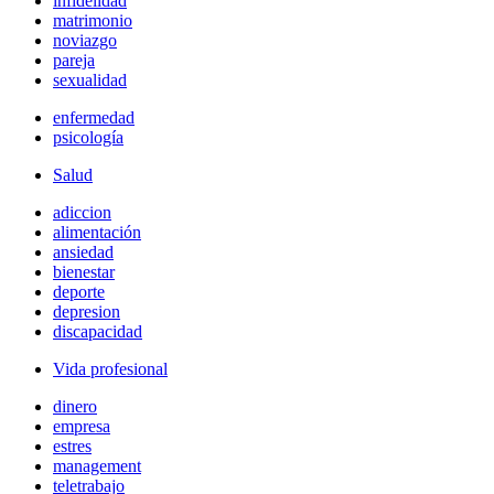
infidelidad
matrimonio
noviazgo
pareja
sexualidad
enfermedad
psicología
Salud
adiccion
alimentación
ansiedad
bienestar
deporte
depresion
discapacidad
Vida profesional
dinero
empresa
estres
management
teletrabajo