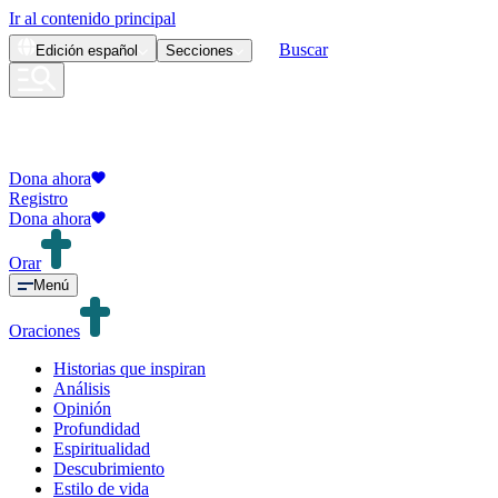
Ir al contenido principal
Buscar
Edición
español
Secciones
Dona ahora
Registro
Dona ahora
Orar
Menú
Oraciones
Historias que inspiran
Análisis
Opinión
Profundidad
Espiritualidad
Descubrimiento
Estilo de vida