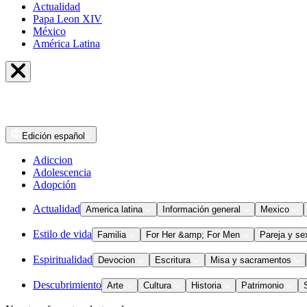
Actualidad
Papa Leon XIV
México
América Latina
Edición
español
Adiccion
Adolescencia
Adopción
Actualidad
America latina
Información general
Mexico
Estilo de vida
Familia
For Her &amp; For Men
Pareja y se
Espiritualidad
Devocion
Escritura
Misa y sacramentos
Descubrimiento
Arte
Cultura
Historia
Patrimonio