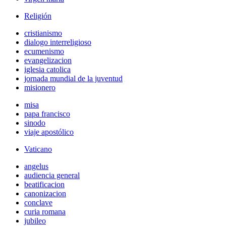
Religión
cristianismo
dialogo interreligioso
ecumenismo
evangelizacion
iglesia catolica
jornada mundial de la juventud
misionero
misa
papa francisco
sinodo
viaje apostólico
Vaticano
angelus
audiencia general
beatificacion
canonizacion
conclave
curia romana
jubileo