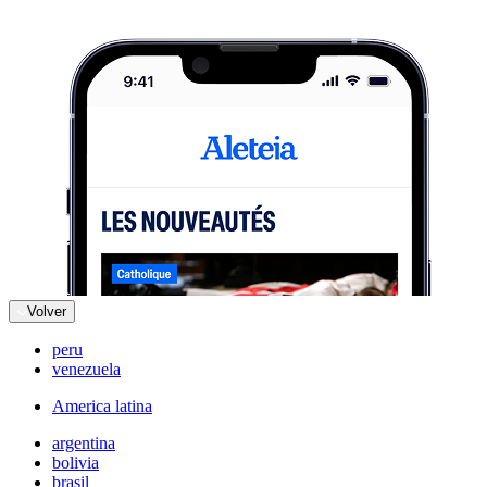
Volver
peru
venezuela
America latina
argentina
bolivia
brasil