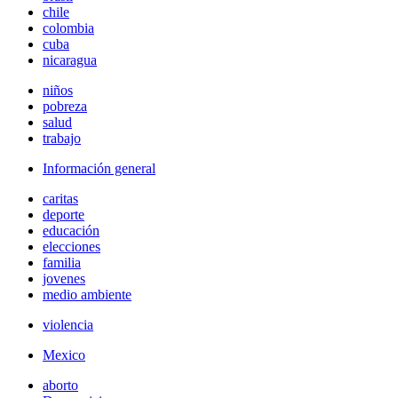
chile
colombia
cuba
nicaragua
niños
pobreza
salud
trabajo
Información general
caritas
deporte
educación
elecciones
familia
jovenes
medio ambiente
violencia
Mexico
aborto