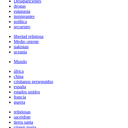
Desapariciones
drogas
eutanasia
inmigrantes
política
secuestro
libertad religiosa
Medio oriente
pakistan
ucrania
Mundo
áfrica
china
cristianos perseguidos
españa
estados unidos
francia
guerra
religiosas
sacerdote
tierra santa
virgen maria