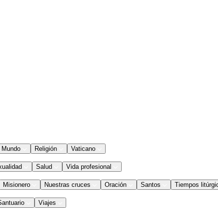
Mundo
Religión
Vaticano
xualidad
Salud
Vida profesional
Misionero
Nuestras cruces
Oración
Santos
Tiempos litúrgi
Santuario
Viajes