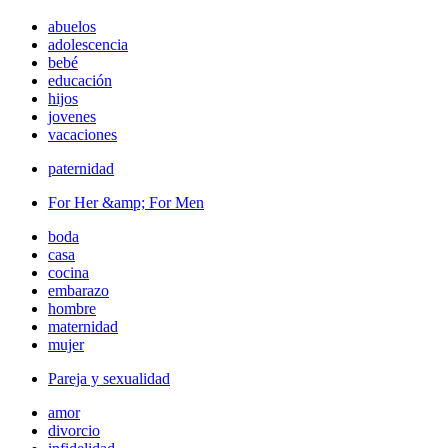
abuelos
adolescencia
bebé
educación
hijos
jovenes
vacaciones
paternidad
For Her &amp; For Men
boda
casa
cocina
embarazo
hombre
maternidad
mujer
Pareja y sexualidad
amor
divorcio