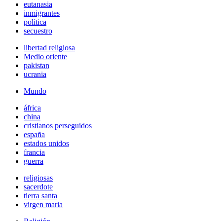
eutanasia
inmigrantes
política
secuestro
libertad religiosa
Medio oriente
pakistan
ucrania
Mundo
áfrica
china
cristianos perseguidos
españa
estados unidos
francia
guerra
religiosas
sacerdote
tierra santa
virgen maria