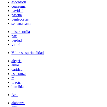
ascension
cuaresma
navidad
pascua
pentecostes
semana santa
misericordia
paz
verdad
virtud
Valores espiritualidad
alegria
amor
caridad
esperanza
fe
gracia
humildad
Arte
alabanza