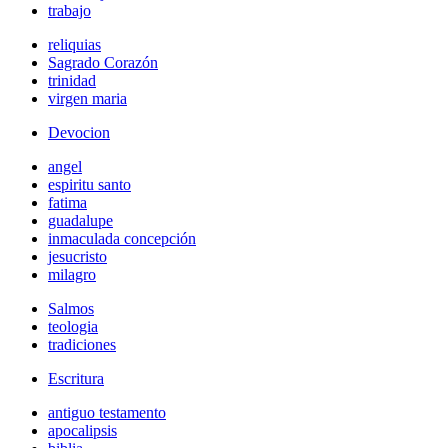
trabajo
reliquias
Sagrado Corazón
trinidad
virgen maria
Devocion
angel
espiritu santo
fatima
guadalupe
inmaculada concepción
jesucristo
milagro
Salmos
teologia
tradiciones
Escritura
antiguo testamento
apocalipsis