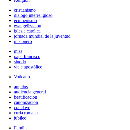
Religión
cristianismo
dialogo interreligioso
ecumenismo
evangelizacion
iglesia catolica
jornada mundial de la juventud
misionero
misa
papa francisco
sinodo
viaje apostólico
Vaticano
angelus
audiencia general
beatificacion
canonizacion
conclave
curia romana
jubileo
Familia