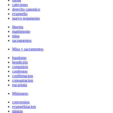
biblia
catecismo
derecho canonico
evangelio
nuevo testamento
liturgia
matrimonio
misa
sacramentos
Misa y sacramentos
bautismo
bendición
comunion
confesion
confirmacion
consagracion
eucaristia
Misionero
conversion
evangelizacion
mision