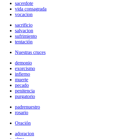
sacerdote
vida consagrada
vocacion
sacrificio
salvacion
sufrimiento
tentación
Nuestras cruces
demonio
exorcismo
infierno
muerte
pecado
penitencia
purgatorio
padrenuestro
rosario
Oración
adoracion