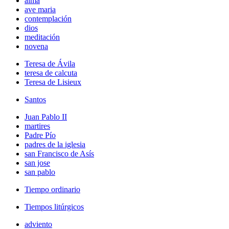
alma
ave maria
contemplación
dios
meditación
novena
Teresa de Ávila
teresa de calcuta
Teresa de Lisieux
Santos
Juan Pablo II
martires
Padre Pío
padres de la iglesia
san Francisco de Asís
san jose
san pablo
Tiempo ordinario
Tiempos litúrgicos
adviento