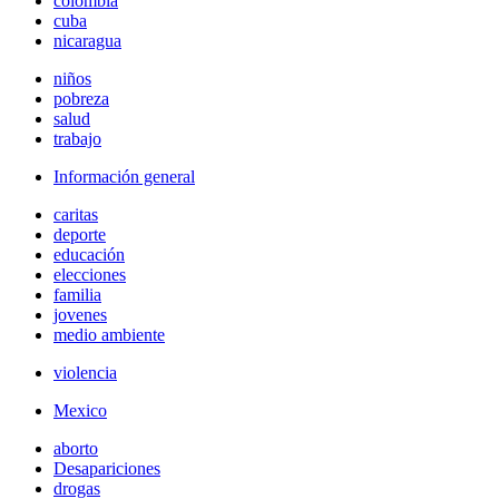
colombia
cuba
nicaragua
niños
pobreza
salud
trabajo
Información general
caritas
deporte
educación
elecciones
familia
jovenes
medio ambiente
violencia
Mexico
aborto
Desapariciones
drogas