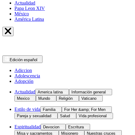
Actualidad
Papa Leon XIV
México
América Latina
Edición
español
Adiccion
Adolescencia
Adopción
Actualidad
America latina
Información general
Mexico
Mundo
Religión
Vaticano
Estilo de vida
Familia
For Her &amp; For Men
Pareja y sexualidad
Salud
Vida profesional
Espiritualidad
Devocion
Escritura
Misa y sacramentos
Misionero
Nuestras cruces