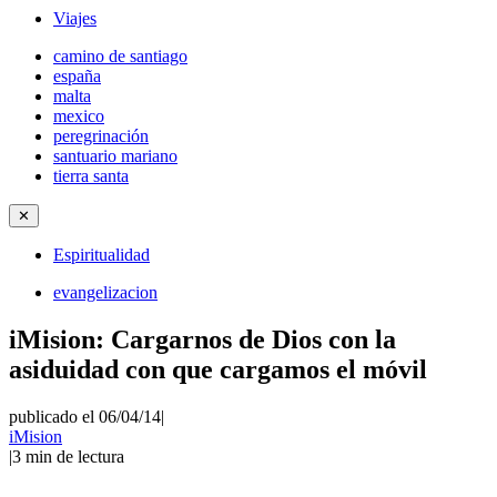
Viajes
camino de santiago
españa
malta
mexico
peregrinación
santuario mariano
tierra santa
✕
Espiritualidad
evangelizacion
iMision: Cargarnos de Dios con la
asiduidad con que cargamos el móvil
publicado el 06/04/14
|
iMision
|
3
min de lectura