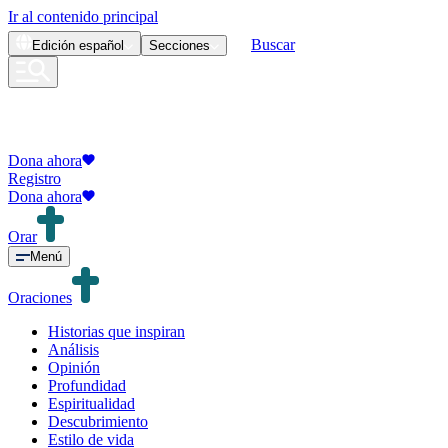
Ir al contenido principal
Buscar
Edición
español
Secciones
Dona ahora
Registro
Dona ahora
Orar
Menú
Oraciones
Historias que inspiran
Análisis
Opinión
Profundidad
Espiritualidad
Descubrimiento
Estilo de vida