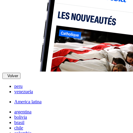
Volver
peru
venezuela
America latina
argentina
bolivia
brasil
chile