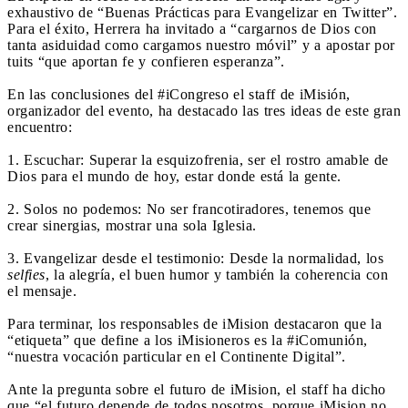
exhaustivo de “Buenas Prácticas para Evangelizar en Twitter”.
Para el éxito, Herrera ha invitado a “cargarnos de Dios con
tanta asiduidad como cargamos nuestro móvil” y a apostar por
tuits “que aportan fe y confieren esperanza”.
En las conclusiones del #iCongreso el staff de iMisión,
organizador del evento, ha destacado las tres ideas de este gran
encuentro:
1. Escuchar: Superar la esquizofrenia, ser el rostro amable de
Dios para el mundo de hoy, estar donde está la gente.
2. Solos no podemos: No ser francotiradores, tenemos que
crear sinergias, mostrar una sola Iglesia.
3. Evangelizar desde el testimonio: Desde la normalidad, los
selfies
, la alegría, el buen humor y también la coherencia con
el mensaje.
Para terminar, los responsables de iMision destacaron que la
“etiqueta” que define a los iMisioneros es la #iComunión,
“nuestra vocación particular en el Continente Digital”.
Ante la pregunta sobre el futuro de iMision, el staff ha dicho
que “el futuro depende de todos nosotros, porque iMision no