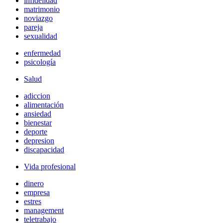
infidelidad
matrimonio
noviazgo
pareja
sexualidad
enfermedad
psicología
Salud
adiccion
alimentación
ansiedad
bienestar
deporte
depresion
discapacidad
Vida profesional
dinero
empresa
estres
management
teletrabajo