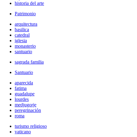
historia del arte
Patrimonio
arquitectura
basilica
catedral
iglesia
monasterio
santuario
sagrada familia
Santuario
aparecida
fatima
guadalupe
lourdes
medjugorje
peregrinación
roma
turismo religioso
vaticano