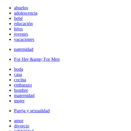
abuelos
adolescencia
bebé
educación
hijos
jovenes
vacaciones
paternidad
For Her &amp; For Men
boda
casa
cocina
embarazo
hombre
maternidad
mujer
Pareja y sexualidad
amor
divorcio