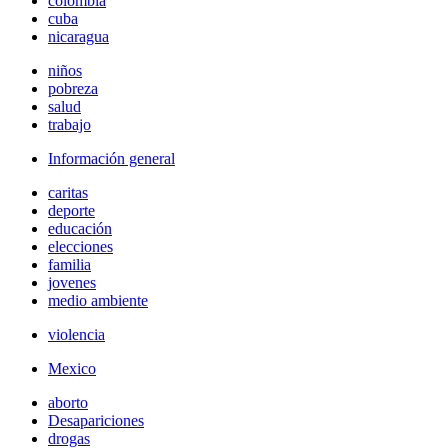
colombia
cuba
nicaragua
niños
pobreza
salud
trabajo
Información general
caritas
deporte
educación
elecciones
familia
jovenes
medio ambiente
violencia
Mexico
aborto
Desapariciones
drogas