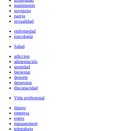
infidelidad
matrimonio
noviazgo
pareja
sexualidad
enfermedad
psicología
Salud
adiccion
alimentación
ansiedad
bienestar
deporte
depresion
discapacidad
Vida profesional
dinero
empresa
estres
management
teletrabajo