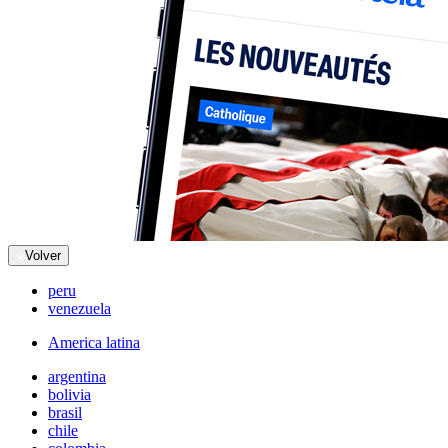
Volver
peru
venezuela
America latina
argentina
bolivia
brasil
chile