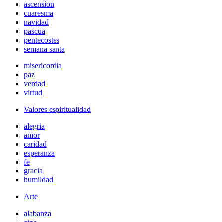
ascension
cuaresma
navidad
pascua
pentecostes
semana santa
misericordia
paz
verdad
virtud
Valores espiritualidad
alegria
amor
caridad
esperanza
fe
gracia
humildad
Arte
alabanza