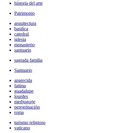
historia del arte
Patrimonio
arquitectura
basilica
catedral
iglesia
monasterio
santuario
sagrada familia
Santuario
aparecida
fatima
guadalupe
lourdes
medjugorje
peregrinación
roma
turismo religioso
vaticano