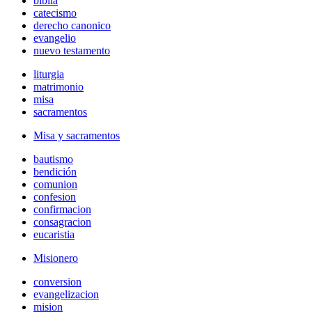
biblia
catecismo
derecho canonico
evangelio
nuevo testamento
liturgia
matrimonio
misa
sacramentos
Misa y sacramentos
bautismo
bendición
comunion
confesion
confirmacion
consagracion
eucaristia
Misionero
conversion
evangelizacion
mision