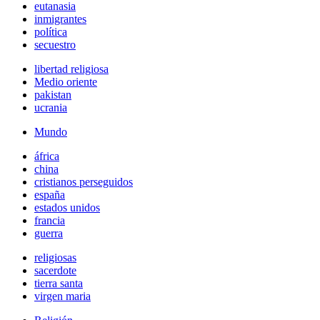
eutanasia
inmigrantes
política
secuestro
libertad religiosa
Medio oriente
pakistan
ucrania
Mundo
áfrica
china
cristianos perseguidos
españa
estados unidos
francia
guerra
religiosas
sacerdote
tierra santa
virgen maria