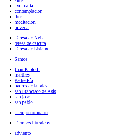
alma
ave maria
contemplación
dios
meditación
novena
Teresa de Ávila
teresa de calcuta
Teresa de Lisieux
Santos
Juan Pablo II
martires
Padre Pío
padres de la iglesia
san Francisco de Asís
san jose
san pablo
Tiempo ordinario
Tiempos litúrgicos
adviento