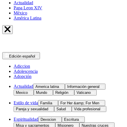
Actualidad
Papa Leon XIV
México
América Latina
Edición
español
Adiccion
Adolescencia
Adopción
Actualidad
America latina
Información general
Mexico
Mundo
Religión
Vaticano
Estilo de vida
Familia
For Her &amp; For Men
Pareja y sexualidad
Salud
Vida profesional
Espiritualidad
Devocion
Escritura
Misa y sacramentos
Misionero
Nuestras cruces