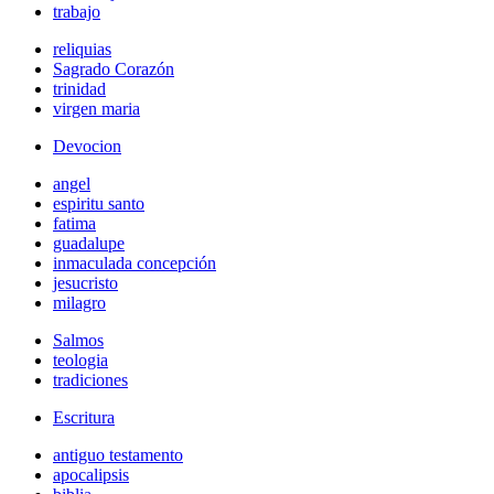
trabajo
reliquias
Sagrado Corazón
trinidad
virgen maria
Devocion
angel
espiritu santo
fatima
guadalupe
inmaculada concepción
jesucristo
milagro
Salmos
teologia
tradiciones
Escritura
antiguo testamento
apocalipsis