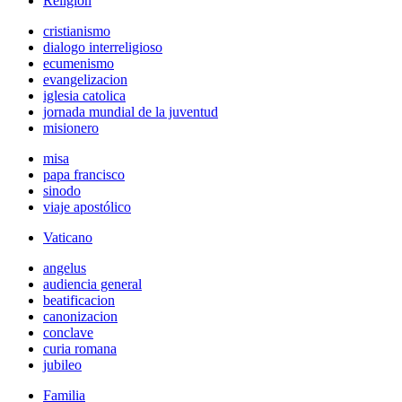
Religión
cristianismo
dialogo interreligioso
ecumenismo
evangelizacion
iglesia catolica
jornada mundial de la juventud
misionero
misa
papa francisco
sinodo
viaje apostólico
Vaticano
angelus
audiencia general
beatificacion
canonizacion
conclave
curia romana
jubileo
Familia