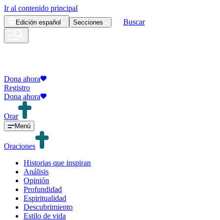
Ir al contenido principal
Buscar
Edición
español
Secciones
Dona ahora
Registro
Dona ahora
Orar
Menú
Oraciones
Historias que inspiran
Análisis
Opinión
Profundidad
Espiritualidad
Descubrimiento
Estilo de vida