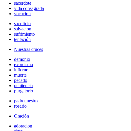
sacerdote
vida consagrada
vocacion
sacrificio
salvacion
sufrimiento
tentación
Nuestras cruces
demonio
exorcismo
infierno
muerte
pecado
penitencia
purgatorio
padrenuestro
rosario
Oración
adoracion