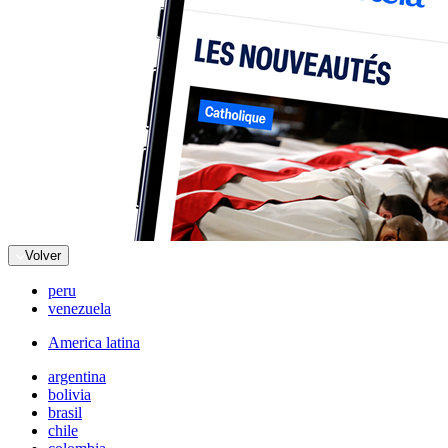
Volver
peru
venezuela
America latina
argentina
bolivia
brasil
chile