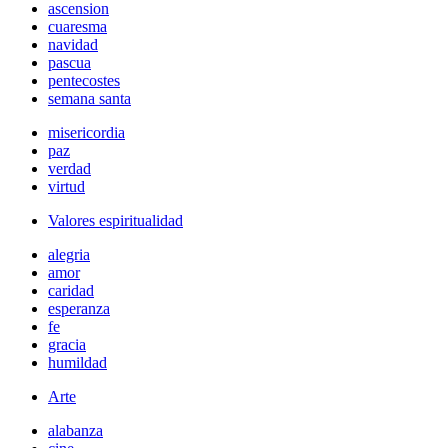
ascension
cuaresma
navidad
pascua
pentecostes
semana santa
misericordia
paz
verdad
virtud
Valores espiritualidad
alegria
amor
caridad
esperanza
fe
gracia
humildad
Arte
alabanza