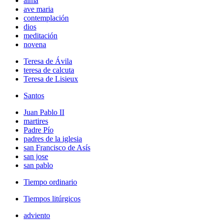
alma
ave maria
contemplación
dios
meditación
novena
Teresa de Ávila
teresa de calcuta
Teresa de Lisieux
Santos
Juan Pablo II
martires
Padre Pío
padres de la iglesia
san Francisco de Asís
san jose
san pablo
Tiempo ordinario
Tiempos litúrgicos
adviento