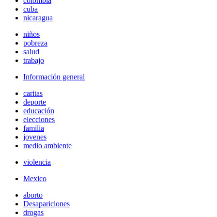
colombia
cuba
nicaragua
niños
pobreza
salud
trabajo
Información general
caritas
deporte
educación
elecciones
familia
jovenes
medio ambiente
violencia
Mexico
aborto
Desapariciones
drogas