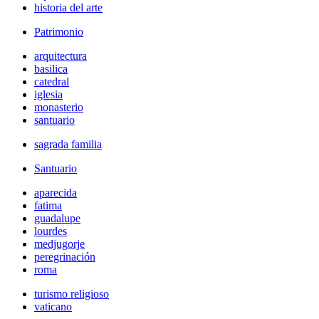
historia del arte
Patrimonio
arquitectura
basilica
catedral
iglesia
monasterio
santuario
sagrada familia
Santuario
aparecida
fatima
guadalupe
lourdes
medjugorje
peregrinación
roma
turismo religioso
vaticano