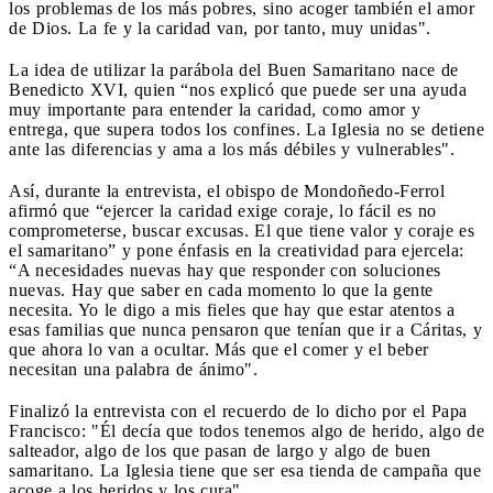
los problemas de los más pobres, sino acoger también el amor
de Dios. La fe y la caridad van, por tanto, muy unidas".
La idea de utilizar la parábola del Buen Samaritano nace de
Benedicto XVI, quien “nos explicó que puede ser una ayuda
muy importante para entender la caridad, como amor y
entrega, que supera todos los confines. La Iglesia no se detiene
ante las diferencias y ama a los más débiles y vulnerables".
Así, durante la entrevista, el obispo de Mondoñedo-Ferrol
afirmó que “ejercer la caridad exige coraje, lo fácil es no
comprometerse, buscar excusas. El que tiene valor y coraje es
el samaritano” y pone énfasis en la creatividad para ejercela:
“A necesidades nuevas hay que responder con soluciones
nuevas. Hay que saber en cada momento lo que la gente
necesita. Yo le digo a mis fieles que hay que estar atentos a
esas familias que nunca pensaron que tenían que ir a Cáritas, y
que ahora lo van a ocultar. Más que el comer y el beber
necesitan una palabra de ánimo".
Finalizó la entrevista con el recuerdo de lo dicho por el Papa
Francisco: "Él decía que todos tenemos algo de herido, algo de
salteador, algo de los que pasan de largo y algo de buen
samaritano. La Iglesia tiene que ser esa tienda de campaña que
acoge a los heridos y los cura".