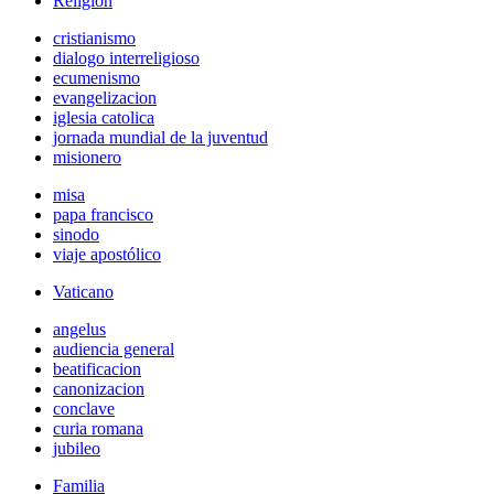
Religión
cristianismo
dialogo interreligioso
ecumenismo
evangelizacion
iglesia catolica
jornada mundial de la juventud
misionero
misa
papa francisco
sinodo
viaje apostólico
Vaticano
angelus
audiencia general
beatificacion
canonizacion
conclave
curia romana
jubileo
Familia