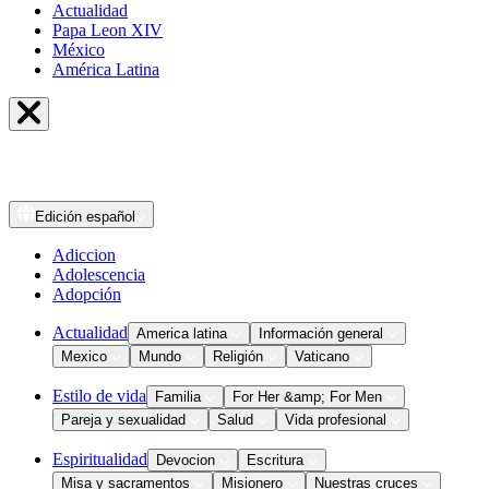
Actualidad
Papa Leon XIV
México
América Latina
Edición
español
Adiccion
Adolescencia
Adopción
Actualidad
America latina
Información general
Mexico
Mundo
Religión
Vaticano
Estilo de vida
Familia
For Her &amp; For Men
Pareja y sexualidad
Salud
Vida profesional
Espiritualidad
Devocion
Escritura
Misa y sacramentos
Misionero
Nuestras cruces