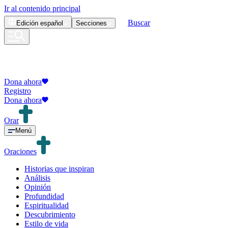
Ir al contenido principal
Buscar
Edición
español
Secciones
Dona ahora
Registro
Dona ahora
Orar
Menú
Oraciones
Historias que inspiran
Análisis
Opinión
Profundidad
Espiritualidad
Descubrimiento
Estilo de vida