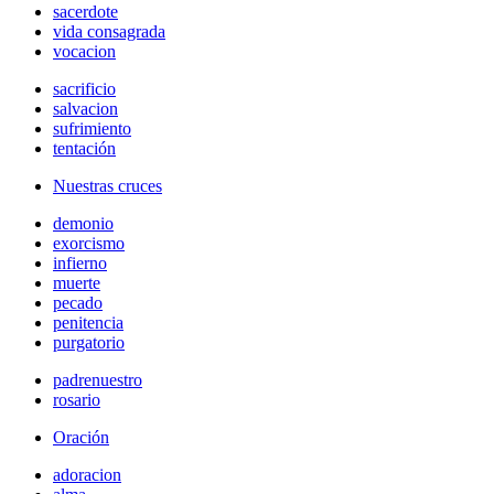
sacerdote
vida consagrada
vocacion
sacrificio
salvacion
sufrimiento
tentación
Nuestras cruces
demonio
exorcismo
infierno
muerte
pecado
penitencia
purgatorio
padrenuestro
rosario
Oración
adoracion