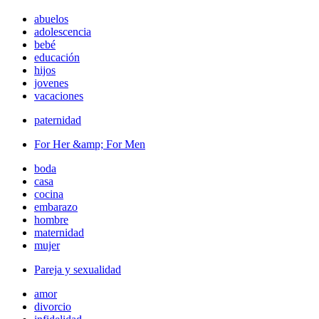
abuelos
adolescencia
bebé
educación
hijos
jovenes
vacaciones
paternidad
For Her &amp; For Men
boda
casa
cocina
embarazo
hombre
maternidad
mujer
Pareja y sexualidad
amor
divorcio