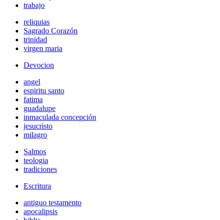
trabajo
reliquias
Sagrado Corazón
trinidad
virgen maria
Devocion
angel
espiritu santo
fatima
guadalupe
inmaculada concepción
jesucristo
milagro
Salmos
teologia
tradiciones
Escritura
antiguo testamento
apocalipsis