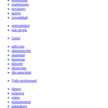
infidelidad
matrimonio
noviazgo
pareja
sexualidad
enfermedad
psicología
Salud
adiccion
alimentación
ansiedad
bienestar
deporte
depresion
discapacidad
Vida profesional
dinero
empresa
estres
management
teletrabajo