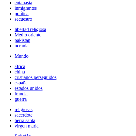
eutanasia
inmigrantes
política
secuestro
libertad religiosa
Medio oriente
pakistan
ucrania
Mundo
áfrica
china
cristianos perseguidos
españa
estados unidos
francia
guerra
religiosas
sacerdote
tierra santa
virgen maria