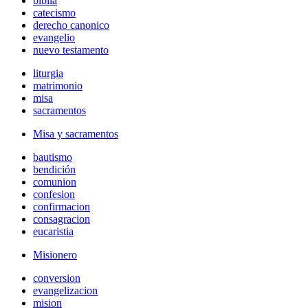
biblia
catecismo
derecho canonico
evangelio
nuevo testamento
liturgia
matrimonio
misa
sacramentos
Misa y sacramentos
bautismo
bendición
comunion
confesion
confirmacion
consagracion
eucaristia
Misionero
conversion
evangelizacion
mision