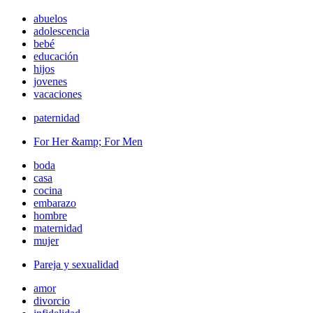
abuelos
adolescencia
bebé
educación
hijos
jovenes
vacaciones
paternidad
For Her &amp; For Men
boda
casa
cocina
embarazo
hombre
maternidad
mujer
Pareja y sexualidad
amor
divorcio