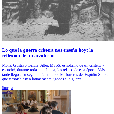
Lo que la guerra cristera nos enseña hoy: la
reflexión de un arzobispo
Mons. Gustavo García-Siller, MSpS, es sobrino de un cristero y
escuchó, durante toda su infancia, los relatos de esta época. Más
tarde llegó a su segunda familia, los Misioneros del Espíritu Santo,
que también están íntimamente ligados a la guerra...
liturgia