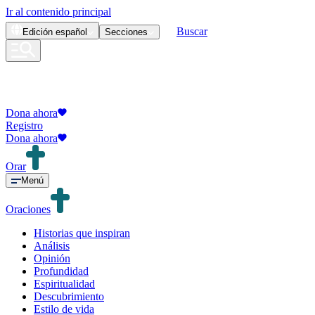
Ir al contenido principal
Buscar
Edición
español
Secciones
Dona ahora
Registro
Dona ahora
Orar
Menú
Oraciones
Historias que inspiran
Análisis
Opinión
Profundidad
Espiritualidad
Descubrimiento
Estilo de vida