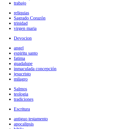
trabajo
reliquias
Sagrado Corazón
trinidad
virgen maria
Devocion
angel
espiritu santo
fatima
guadalupe
inmaculada concepción
jesucristo
milagro
Salmos
teologia
tradiciones
Escritura
antiguo testamento
apocalipsis