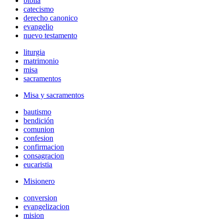
biblia
catecismo
derecho canonico
evangelio
nuevo testamento
liturgia
matrimonio
misa
sacramentos
Misa y sacramentos
bautismo
bendición
comunion
confesion
confirmacion
consagracion
eucaristia
Misionero
conversion
evangelizacion
mision