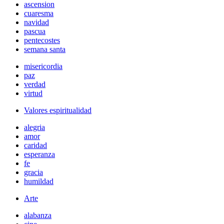
ascension
cuaresma
navidad
pascua
pentecostes
semana santa
misericordia
paz
verdad
virtud
Valores espiritualidad
alegria
amor
caridad
esperanza
fe
gracia
humildad
Arte
alabanza