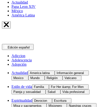
Actualidad
Papa Leon XIV
México
América Latina
Edición
español
Adiccion
Adolescencia
Adopción
Actualidad
America latina
Información general
Mexico
Mundo
Religión
Vaticano
Estilo de vida
Familia
For Her &amp; For Men
Pareja y sexualidad
Salud
Vida profesional
Espiritualidad
Devocion
Escritura
Misa y sacramentos
Misionero
Nuestras cruces