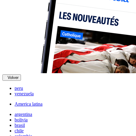
Volver
peru
venezuela
America latina
argentina
bolivia
brasil
chile