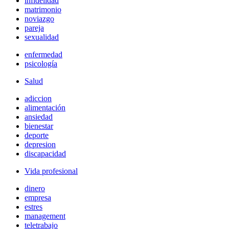
infidelidad
matrimonio
noviazgo
pareja
sexualidad
enfermedad
psicología
Salud
adiccion
alimentación
ansiedad
bienestar
deporte
depresion
discapacidad
Vida profesional
dinero
empresa
estres
management
teletrabajo