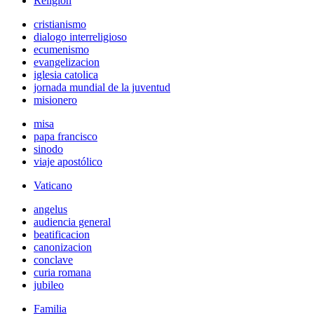
Religión
cristianismo
dialogo interreligioso
ecumenismo
evangelizacion
iglesia catolica
jornada mundial de la juventud
misionero
misa
papa francisco
sinodo
viaje apostólico
Vaticano
angelus
audiencia general
beatificacion
canonizacion
conclave
curia romana
jubileo
Familia