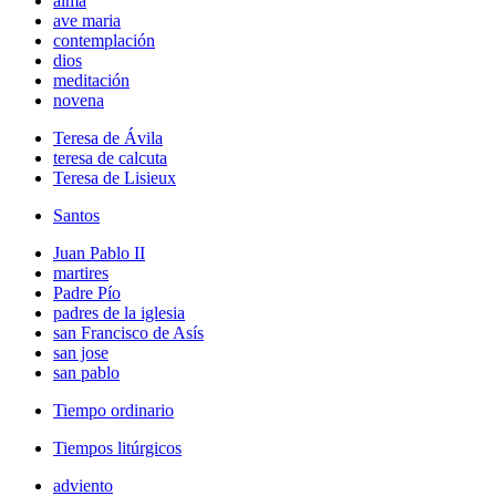
alma
ave maria
contemplación
dios
meditación
novena
Teresa de Ávila
teresa de calcuta
Teresa de Lisieux
Santos
Juan Pablo II
martires
Padre Pío
padres de la iglesia
san Francisco de Asís
san jose
san pablo
Tiempo ordinario
Tiempos litúrgicos
adviento