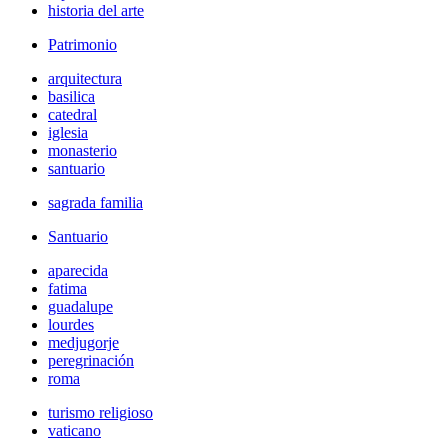
historia del arte
Patrimonio
arquitectura
basilica
catedral
iglesia
monasterio
santuario
sagrada familia
Santuario
aparecida
fatima
guadalupe
lourdes
medjugorje
peregrinación
roma
turismo religioso
vaticano