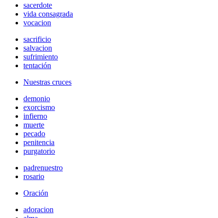
sacerdote
vida consagrada
vocacion
sacrificio
salvacion
sufrimiento
tentación
Nuestras cruces
demonio
exorcismo
infierno
muerte
pecado
penitencia
purgatorio
padrenuestro
rosario
Oración
adoracion