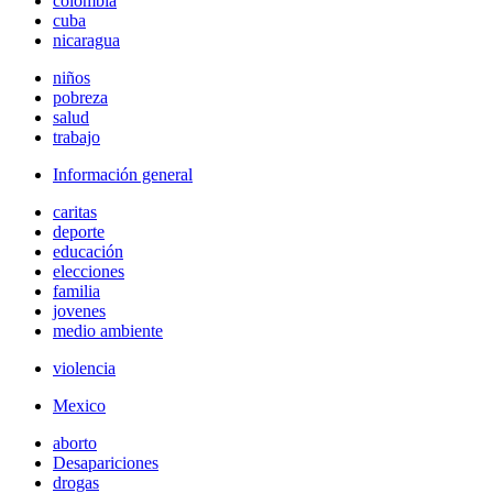
colombia
cuba
nicaragua
niños
pobreza
salud
trabajo
Información general
caritas
deporte
educación
elecciones
familia
jovenes
medio ambiente
violencia
Mexico
aborto
Desapariciones
drogas