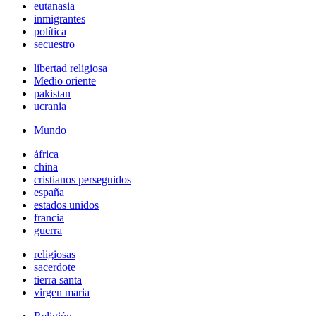
eutanasia
inmigrantes
política
secuestro
libertad religiosa
Medio oriente
pakistan
ucrania
Mundo
áfrica
china
cristianos perseguidos
españa
estados unidos
francia
guerra
religiosas
sacerdote
tierra santa
virgen maria