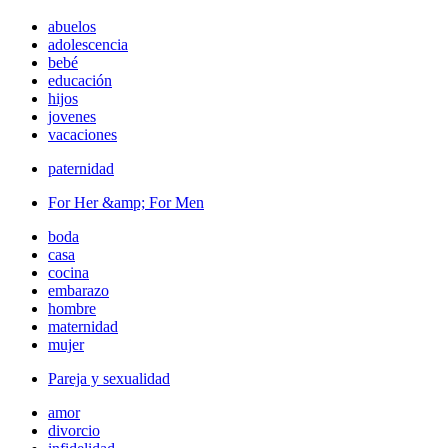
abuelos
adolescencia
bebé
educación
hijos
jovenes
vacaciones
paternidad
For Her &amp; For Men
boda
casa
cocina
embarazo
hombre
maternidad
mujer
Pareja y sexualidad
amor
divorcio