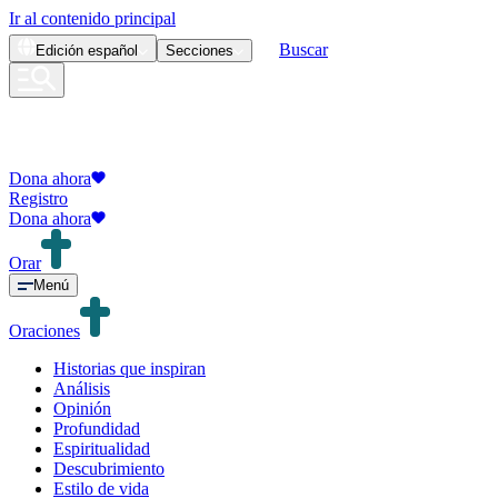
Ir al contenido principal
Buscar
Edición
español
Secciones
Dona ahora
Registro
Dona ahora
Orar
Menú
Oraciones
Historias que inspiran
Análisis
Opinión
Profundidad
Espiritualidad
Descubrimiento
Estilo de vida