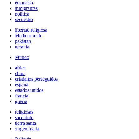
eutanasia
inmigrantes
política
secuestro
libertad religiosa
Medio oriente
pakistan
ucrania
Mundo
áfrica
china
cristianos perseguidos
españa
estados unidos
francia
guerra
religiosas
sacerdote
tierra santa
virgen maria