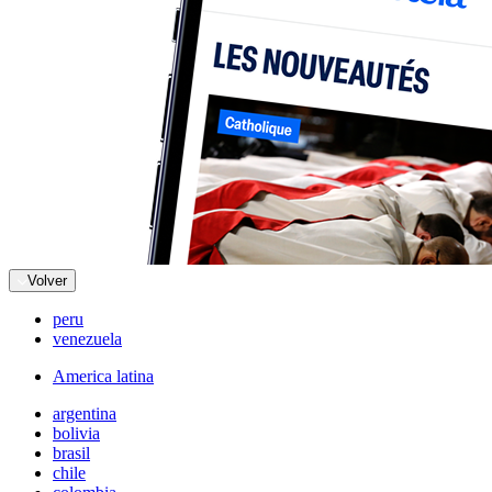
Volver
peru
venezuela
America latina
argentina
bolivia
brasil
chile