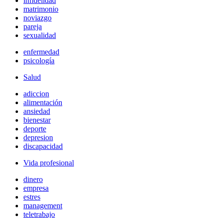
infidelidad
matrimonio
noviazgo
pareja
sexualidad
enfermedad
psicología
Salud
adiccion
alimentación
ansiedad
bienestar
deporte
depresion
discapacidad
Vida profesional
dinero
empresa
estres
management
teletrabajo