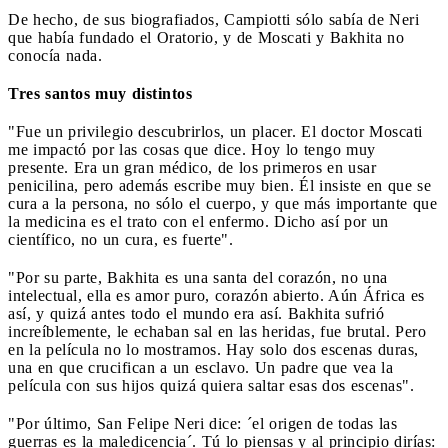
De hecho, de sus biografiados, Campiotti sólo sabía de Neri
que había fundado el Oratorio, y de Moscati y Bakhita no
conocía nada.
Tres santos muy distintos
"Fue un privilegio descubrirlos, un placer. El doctor Moscati
me impactó por las cosas que dice. Hoy lo tengo muy
presente. Era un gran médico, de los primeros en usar
penicilina, pero además escribe muy bien. Él insiste en que se
cura a la persona, no sólo el cuerpo, y que más importante que
la medicina es el trato con el enfermo. Dicho así por un
científico, no un cura, es fuerte".
"Por su parte, Bakhita es una santa del corazón, no una
intelectual, ella es amor puro, corazón abierto. Aún África es
así, y quizá antes todo el mundo era así. Bakhita sufrió
increíblemente, le echaban sal en las heridas, fue brutal. Pero
en la película no lo mostramos. Hay solo dos escenas duras,
una en que crucifican a un esclavo. Un padre que vea la
película con sus hijos quizá quiera saltar esas dos escenas".
"Por último, San Felipe Neri dice: ´el origen de todas las
guerras es la maledicencia´. Tú lo piensas y al principio dirías: