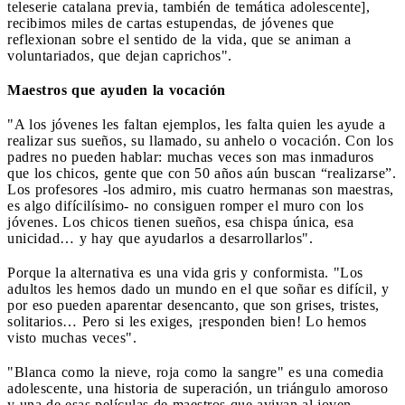
teleserie catalana previa, también de temática adolescente],
recibimos miles de cartas estupendas, de jóvenes que
reflexionan sobre el sentido de la vida, que se animan a
voluntariados, que dejan caprichos".
Maestros que ayuden la vocación
"A los jóvenes les faltan ejemplos, les falta quien les ayude a
realizar sus sueños, su llamado, su anhelo o vocación. Con los
padres no pueden hablar: muchas veces son mas inmaduros
que los chicos, gente que con 50 años aún buscan “realizarse”.
Los profesores -los admiro, mis cuatro hermanas son maestras,
es algo difícilísimo- no consiguen romper el muro con los
jóvenes. Los chicos tienen sueños, esa chispa única, esa
unicidad… y hay que ayudarlos a desarrollarlos".
Porque la alternativa es una vida gris y conformista. "Los
adultos les hemos dado un mundo en el que soñar es difícil, y
por eso pueden aparentar desencanto, que son grises, tristes,
solitarios… Pero si les exiges, ¡responden bien! Lo hemos
visto muchas veces".
"Blanca como la nieve, roja como la sangre" es una comedia
adolescente, una historia de superación, un triángulo amoroso
y una de esas películas de maestros que avivan al joven