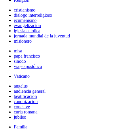
Religión
cristianismo
dialogo interreligioso
ecumenismo
evangelizacion
iglesia catolica
jornada mundial de la juventud
misionero
misa
papa francisco
sinodo
viaje apostólico
Vaticano
angelus
audiencia general
beatificacion
canonizacion
conclave
curia romana
jubileo
Familia