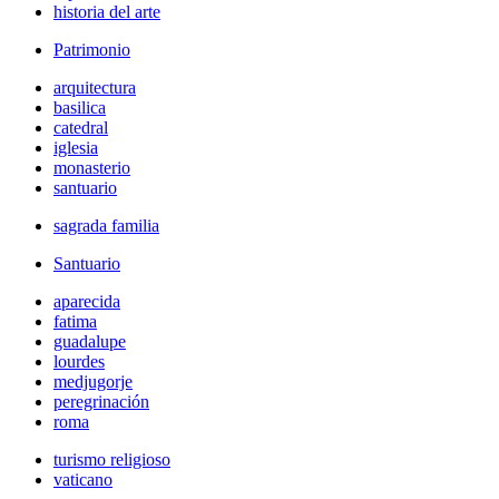
historia del arte
Patrimonio
arquitectura
basilica
catedral
iglesia
monasterio
santuario
sagrada familia
Santuario
aparecida
fatima
guadalupe
lourdes
medjugorje
peregrinación
roma
turismo religioso
vaticano