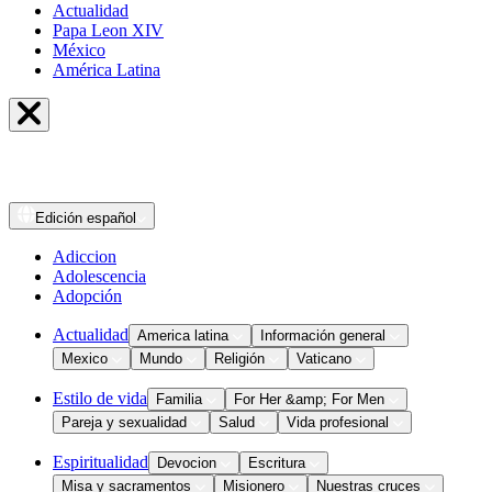
Actualidad
Papa Leon XIV
México
América Latina
Edición
español
Adiccion
Adolescencia
Adopción
Actualidad
America latina
Información general
Mexico
Mundo
Religión
Vaticano
Estilo de vida
Familia
For Her &amp; For Men
Pareja y sexualidad
Salud
Vida profesional
Espiritualidad
Devocion
Escritura
Misa y sacramentos
Misionero
Nuestras cruces