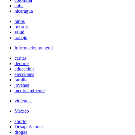
colombia
cuba
nicaragua
niños
pobreza
salud
trabajo
Información general
caritas
deporte
educación
elecciones
familia
jovenes
medio ambiente
violencia
Mexico
aborto
Desapariciones
drogas