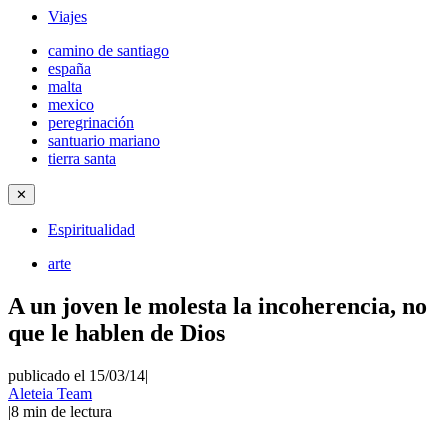
Viajes
camino de santiago
españa
malta
mexico
peregrinación
santuario mariano
tierra santa
✕
Espiritualidad
arte
A un joven le molesta la incoherencia, no
que le hablen de Dios
publicado el 15/03/14
|
Aleteia Team
|
8
min de lectura