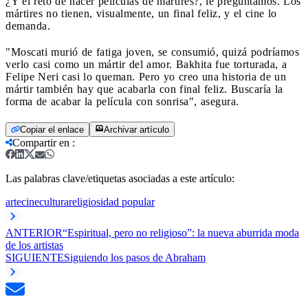
¿Y el reto de hacer películas de mártires?, le preguntamos. Los
mártires no tienen, visualmente, un final feliz, y el cine lo
demanda.
"Moscati murió de fatiga joven, se consumió, quizá podríamos
verlo casi como un mártir del amor. Bakhita fue torturada, a
Felipe Neri casi lo queman. Pero yo creo una historia de un
mártir también hay que acabarla con final feliz. Buscaría la
forma de acabar la película con sonrisa", asegura.
Copiar el enlace
Archivar artículo
Compartir en
:
Las palabras clave/etiquetas asociadas a este artículo:
arte
cine
cultura
religiosidad popular
ANTERIOR
“Espiritual, pero no religioso”: la nueva aburrida moda
de los artistas
SIGUIENTE
Siguiendo los pasos de Abraham