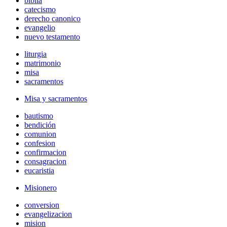
biblia
catecismo
derecho canonico
evangelio
nuevo testamento
liturgia
matrimonio
misa
sacramentos
Misa y sacramentos
bautismo
bendición
comunion
confesion
confirmacion
consagracion
eucaristia
Misionero
conversion
evangelizacion
mision