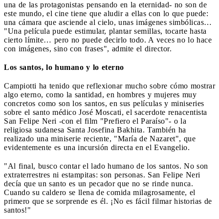
una de las protagonistas pensando en la eternidad- no son de
este mundo, el cine tiene que aludir a ellas con lo que puede:
una cámara que asciende al cielo, unas imágenes simbólicas…
"Una película puede estimular, plantar semillas, tocarte hasta
cierto límite… pero no puede decirlo todo. A veces no lo hace
con imágenes, sino con frases", admite el director.
Los santos, lo humano y lo eterno
Campiotti ha tenido que reflexionar mucho sobre cómo mostrar
algo eterno, como la santidad, en hombres y mujeres muy
concretos como son los santos, en sus películas y miniseries
sobre el santo médico José Moscati, el sacerdote renacentista
San Felipe Neri -con el film "Prefiero el Paraíso"- o la
religiosa sudanesa Santa Josefina Bakhita. También ha
realizado una miniserie reciente, "María de Nazaret", que
evidentemente es una incursión directa en el Evangelio.
"Al final, busco contar el lado humano de los santos. No son
extraterrestres ni estampitas: son personas. San Felipe Neri
decía que un santo es un pecador que no se rinde nunca.
Cuando su caldero se llena de comida milagrosamente, el
primero que se sorprende es él. ¡No es fácil filmar historias de
santos!"