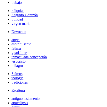
trabajo
reliquias
Sagrado Corazón
trinidad
virgen maria
Devocion
angel
espiritu santo
fatima
guadalupe
inmaculada concepción
jesucristo
milagro
Salmos
teologia
tradiciones
Escritura
antiguo testamento
apocalipsis