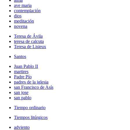
alma
ave maria
contemplación
dios
meditación
novena
Teresa de Ávila
teresa de calcuta
Teresa de Lisieux
Santos
Juan Pablo II
martires
Padre Pío
padres de la iglesia
san Francisco de Asís
san jose
san pablo
Tiempo ordinario
Tiempos litúrgicos
adviento