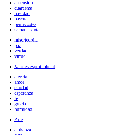
ascension
cuaresma
navidad
pascua
pentecostes
semana santa
misericordia
paz
verdad
virtud
Valores espiritualidad
alegria
amor
caridad
esperanza
fe
gracia
humildad
Arte
alabanza