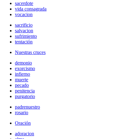
sacerdote
vida consagrada
vocacion
sacrificio
salvacion
sufrimiento
tentación
Nuestras cruces
demonio
exorcismo
infierno
muerte
pecado
penitencia
purgatorio
padrenuestro
rosario
Oración
adoracion