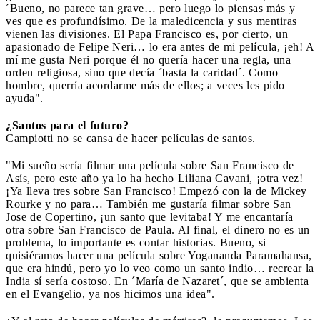
´Bueno, no parece tan grave… pero luego lo piensas más y
ves que es profundísimo. De la maledicencia y sus mentiras
vienen las divisiones. El Papa Francisco es, por cierto, un
apasionado de Felipe Neri… lo era antes de mi película, ¡eh! A
mí me gusta Neri porque él no quería hacer una regla, una
orden religiosa, sino que decía ´basta la caridad´. Como
hombre, querría acordarme más de ellos; a veces les pido
ayuda".
¿Santos para el futuro?
Campiotti no se cansa de hacer películas de santos.
"Mi sueño sería filmar una película sobre San Francisco de
Asís, pero este año ya lo ha hecho Liliana Cavani, ¡otra vez!
¡Ya lleva tres sobre San Francisco! Empezó con la de Mickey
Rourke y no para… También me gustaría filmar sobre San
Jose de Copertino, ¡un santo que levitaba! Y me encantaría
otra sobre San Francisco de Paula. Al final, el dinero no es un
problema, lo importante es contar historias. Bueno, si
quisiéramos hacer una película sobre Yogananda Paramahansa,
que era hindú, pero yo lo veo como un santo indio… recrear la
India sí sería costoso. En ´María de Nazaret´, que se ambienta
en el Evangelio, ya nos hicimos una idea".