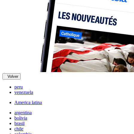
Volver
peru
venezuela
America latina
argentina
bolivia
brasil
chile