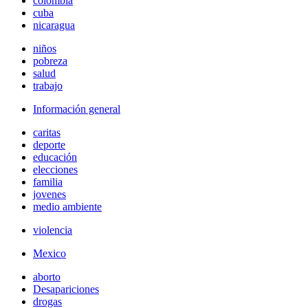
colombia
cuba
nicaragua
niños
pobreza
salud
trabajo
Información general
caritas
deporte
educación
elecciones
familia
jovenes
medio ambiente
violencia
Mexico
aborto
Desapariciones
drogas