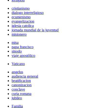
Religión
cristianismo
dialogo interreligioso
ecumenismo
evangelizacion
iglesia catolica
jornada mundial de la juventud
misionero
misa
papa francisco
sinodo
viaje apostólico
Vaticano
angelus
audiencia general
beatificacion
canonizacion
conclave
curia romana
jubileo
Familia