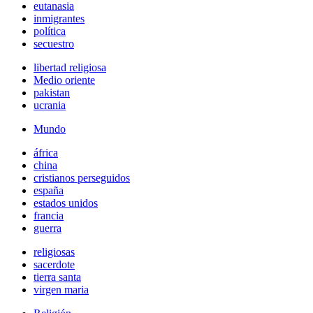
eutanasia
inmigrantes
política
secuestro
libertad religiosa
Medio oriente
pakistan
ucrania
Mundo
áfrica
china
cristianos perseguidos
españa
estados unidos
francia
guerra
religiosas
sacerdote
tierra santa
virgen maria