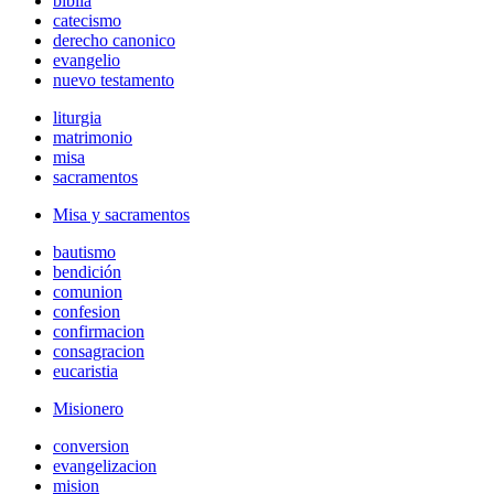
biblia
catecismo
derecho canonico
evangelio
nuevo testamento
liturgia
matrimonio
misa
sacramentos
Misa y sacramentos
bautismo
bendición
comunion
confesion
confirmacion
consagracion
eucaristia
Misionero
conversion
evangelizacion
mision