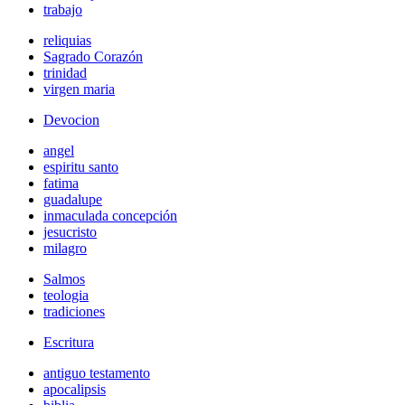
trabajo
reliquias
Sagrado Corazón
trinidad
virgen maria
Devocion
angel
espiritu santo
fatima
guadalupe
inmaculada concepción
jesucristo
milagro
Salmos
teologia
tradiciones
Escritura
antiguo testamento
apocalipsis