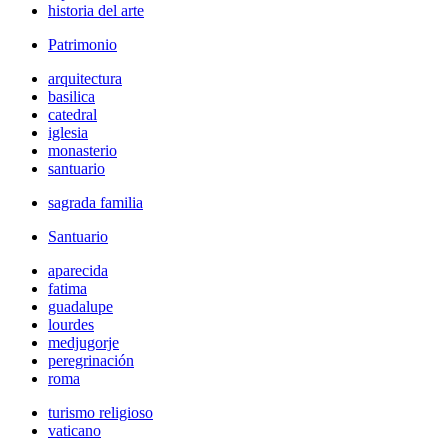
historia del arte
Patrimonio
arquitectura
basilica
catedral
iglesia
monasterio
santuario
sagrada familia
Santuario
aparecida
fatima
guadalupe
lourdes
medjugorje
peregrinación
roma
turismo religioso
vaticano