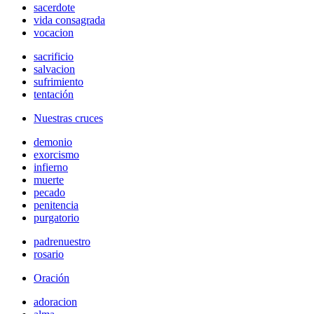
sacerdote
vida consagrada
vocacion
sacrificio
salvacion
sufrimiento
tentación
Nuestras cruces
demonio
exorcismo
infierno
muerte
pecado
penitencia
purgatorio
padrenuestro
rosario
Oración
adoracion