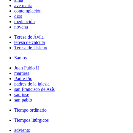
alma
ave maria
contemplación
dios
meditación
novena
Teresa de Ávila
teresa de calcuta
Teresa de Lisieux
Santos
Juan Pablo II
martires
Padre Pío
padres de la iglesia
san Francisco de Asís
san jose
san pablo
Tiempo ordinario
Tiempos litúrgicos
adviento