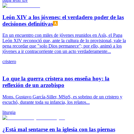
papa leon xiv
León XIV a los jóvenes: el verdadero poder de las
decisiones definitivas
En un encuentro con miles de jóvenes reunidos en Asís, el Papa
León XIV reconoció que, ante la cultura de lo provisional, vale la
pena recordar que "solo Dios permanece"; por ello, animó a los
jóvenes a ir contracorriente con un acto verdaderamente...
cristero
Lo que la guerra cristera nos enseña hoy: la
reflexión de un arzobispo
Mons. Gustavo García-Siller, MSpS, es sobrino de un cristero y
escuchó, durante toda su infancia, los relatos...
liturgia
¿Está mal sentarse en la iglesia con las piernas