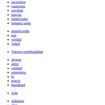
ascension
cuaresma
navidad
pascua
pentecostes
semana santa
misericordia
paz
verdad
virtud
Valores espiritualidad
alegria
amor
caridad
esperanza
fe
gracia
humildad
Arte
alabanza