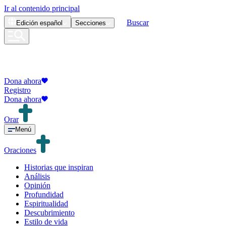
Ir al contenido principal
Buscar
Edición
español
Secciones
Dona ahora
Registro
Dona ahora
Orar
Menú
Oraciones
Historias que inspiran
Análisis
Opinión
Profundidad
Espiritualidad
Descubrimiento
Estilo de vida