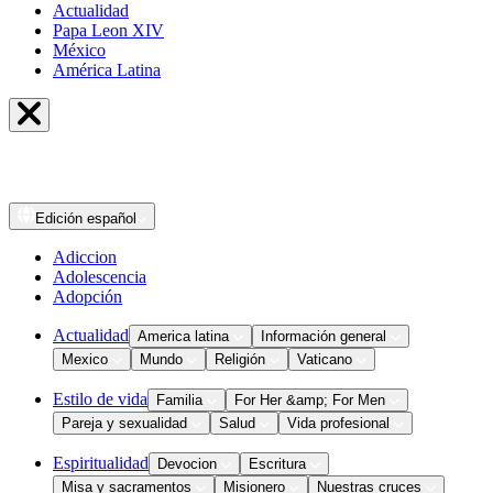
Actualidad
Papa Leon XIV
México
América Latina
Edición
español
Adiccion
Adolescencia
Adopción
Actualidad
America latina
Información general
Mexico
Mundo
Religión
Vaticano
Estilo de vida
Familia
For Her &amp; For Men
Pareja y sexualidad
Salud
Vida profesional
Espiritualidad
Devocion
Escritura
Misa y sacramentos
Misionero
Nuestras cruces