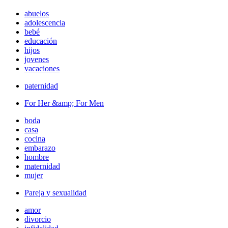
abuelos
adolescencia
bebé
educación
hijos
jovenes
vacaciones
paternidad
For Her &amp; For Men
boda
casa
cocina
embarazo
hombre
maternidad
mujer
Pareja y sexualidad
amor
divorcio