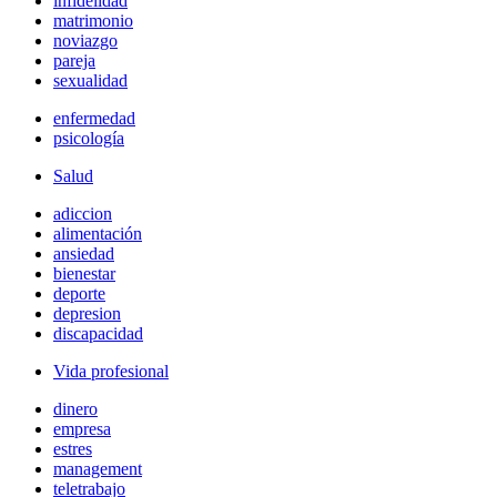
infidelidad
matrimonio
noviazgo
pareja
sexualidad
enfermedad
psicología
Salud
adiccion
alimentación
ansiedad
bienestar
deporte
depresion
discapacidad
Vida profesional
dinero
empresa
estres
management
teletrabajo