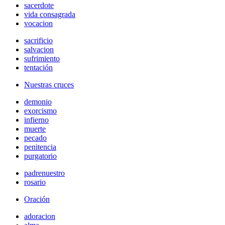
sacerdote
vida consagrada
vocacion
sacrificio
salvacion
sufrimiento
tentación
Nuestras cruces
demonio
exorcismo
infierno
muerte
pecado
penitencia
purgatorio
padrenuestro
rosario
Oración
adoracion