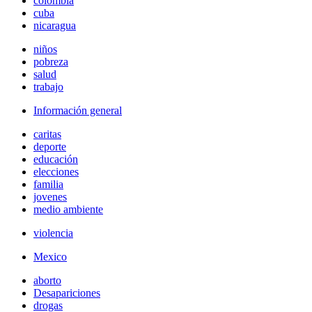
colombia
cuba
nicaragua
niños
pobreza
salud
trabajo
Información general
caritas
deporte
educación
elecciones
familia
jovenes
medio ambiente
violencia
Mexico
aborto
Desapariciones
drogas