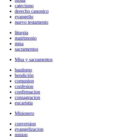
biblia
catecismo
derecho canonico
evangelio
nuevo testamento
liturgia
matrimonio
misa
sacramentos
Misa y sacramentos
bautismo
bendición
comunion
confesion
confirmacion
consagracion
eucaristia
Misionero
conversion
evangelizacion
mision