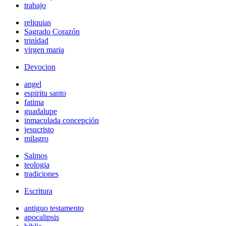
trabajo
reliquias
Sagrado Corazón
trinidad
virgen maria
Devocion
angel
espiritu santo
fatima
guadalupe
inmaculada concepción
jesucristo
milagro
Salmos
teologia
tradiciones
Escritura
antiguo testamento
apocalipsis