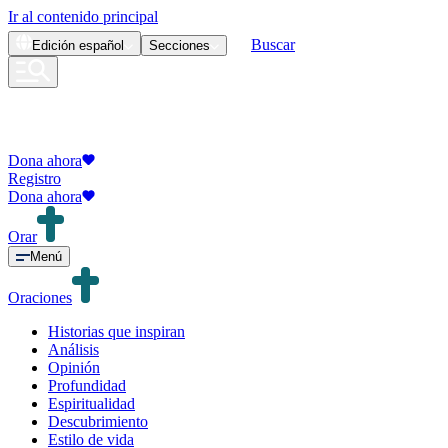
Ir al contenido principal
Buscar
Edición
español
Secciones
Dona ahora
Registro
Dona ahora
Orar
Menú
Oraciones
Historias que inspiran
Análisis
Opinión
Profundidad
Espiritualidad
Descubrimiento
Estilo de vida