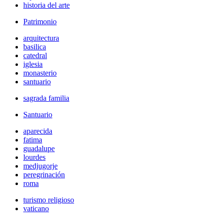
historia del arte
Patrimonio
arquitectura
basilica
catedral
iglesia
monasterio
santuario
sagrada familia
Santuario
aparecida
fatima
guadalupe
lourdes
medjugorje
peregrinación
roma
turismo religioso
vaticano