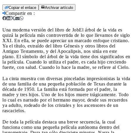
Copiar el enlace
Archivar artículo
Compartir en
:
Una moderna versión del libro de Job
El árbol de la vida es
quizá la película más controvertida de lo que llevamos de siglo
XXI. En ella, se puede apreciar un marcado enfoque cristiano.
Ya el título, extraído del libro Génesis y otros libros del
Antiguo Testamento, y del Apocalipsis, nos sitúa en este
plano. El símbolo del árbol de la vida tiene dos significados en
la película. Cuando lo utiliza el padre, es cada hijo creciendo
fuerte, con salud. Cuando lo hace la madre, se refiere al Cielo.
La cinta muestra con diversas pinceladas impresionistas la vida
de una familia de una pequeña población de Texas durante la
década de 1950. La familia está formada por el padre, la
madre y tres hijos. Uno de los hijos muere trágicamente. Todo
lo cual es narrado por el hermano mayor, desde sus recuerdos
ya adulto, rodeado de los cristales y los ascensores de un
rascacielos.
De toda la película destaca una breve secuencia, la cual
funciona como una pequeña película autónoma dentro del
largometraje. Dura tan sólo diecisiete minutos. Narra la