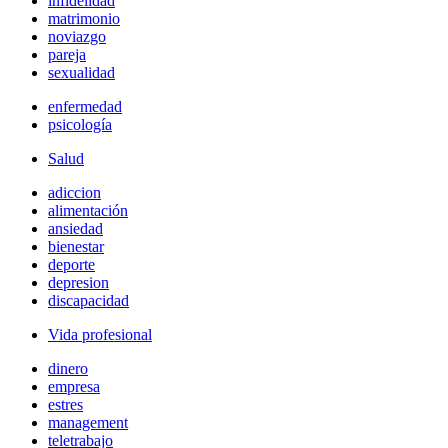
infidelidad
matrimonio
noviazgo
pareja
sexualidad
enfermedad
psicología
Salud
adiccion
alimentación
ansiedad
bienestar
deporte
depresion
discapacidad
Vida profesional
dinero
empresa
estres
management
teletrabajo