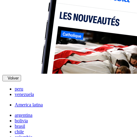
Volver
peru
venezuela
America latina
argentina
bolivia
brasil
chile