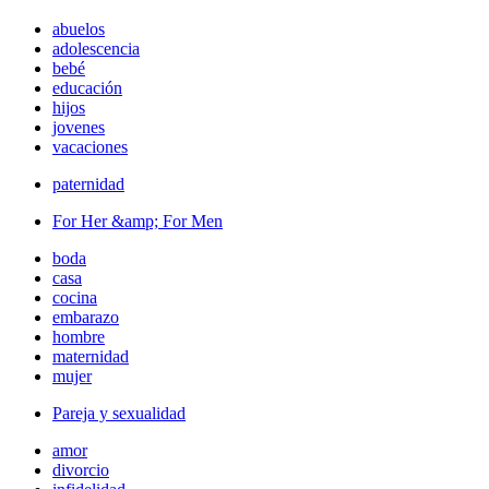
abuelos
adolescencia
bebé
educación
hijos
jovenes
vacaciones
paternidad
For Her &amp; For Men
boda
casa
cocina
embarazo
hombre
maternidad
mujer
Pareja y sexualidad
amor
divorcio