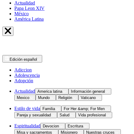
Actualidad
Papa Leon XIV
México
América Latina
Edición
español
Adiccion
Adolescencia
Adopción
Actualidad
America latina
Información general
Mexico
Mundo
Religión
Vaticano
Estilo de vida
Familia
For Her &amp; For Men
Pareja y sexualidad
Salud
Vida profesional
Espiritualidad
Devocion
Escritura
Misa y sacramentos
Misionero
Nuestras cruces