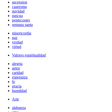
ascension
cuaresma
navidad
pascua
pentecostes
semana santa
misericordia
paz
verdad
virtud
Valores espiritualidad
alegria
amor
caridad
esperanza
fe
gracia
humildad
Arte
alabanza