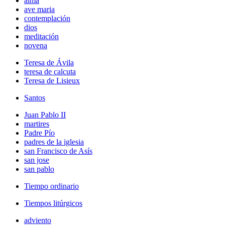
alma
ave maria
contemplación
dios
meditación
novena
Teresa de Ávila
teresa de calcuta
Teresa de Lisieux
Santos
Juan Pablo II
martires
Padre Pío
padres de la iglesia
san Francisco de Asís
san jose
san pablo
Tiempo ordinario
Tiempos litúrgicos
adviento