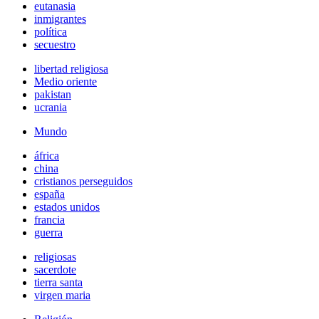
eutanasia
inmigrantes
política
secuestro
libertad religiosa
Medio oriente
pakistan
ucrania
Mundo
áfrica
china
cristianos perseguidos
españa
estados unidos
francia
guerra
religiosas
sacerdote
tierra santa
virgen maria