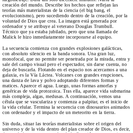
creación del mundo. Describe los hechos que reflejan las
teorías más materialistas de la ciencia (el big bang, el
evolucionismo), pero sucediendo dentro de la creación, por la
voluntad de Dios que crea. La imagen está generada por
ordenador y se atribuye al veterano Douglas Trumbull.
Técnico que ya estaba jubilado, pero que una llamada de
Malick le hizo inmediatamente incorporarse al equipo.
La secuencia comienza con grandes explosiones galácticas,
con absoluto silencio en la banda sonora. Una gran luz,
monofocal, que no permite ser penetrada por la mirada, entra y
sale del campo visual pero el espectador, sin darse cuenta, no
deja de buscarla. Flotando en el espacio nos acercamos a una
galaxia, es la Vía Láctea. Volcanes con grandes erupciones,
una danza de lava y polvo adoptando diferentes formas y
matices. Aparece el agua. Luego, unas formas amorfas y
genéricas de vida protozoica. Tras ella, aparece vida submarina
más compleja, algas, medusas. A continuación, vemos una
célula que se vasculariza y comienza a palpitar, es el inicio de
la vida celular. Termina la secuencia con dinosaurios animados
con ordenador y el impacto de un meteorito en la tierra.
Sin duda, situar las teorías materialistas sobre el origen del
universo y de la vida dentro del plan creador de Dios, es decir,