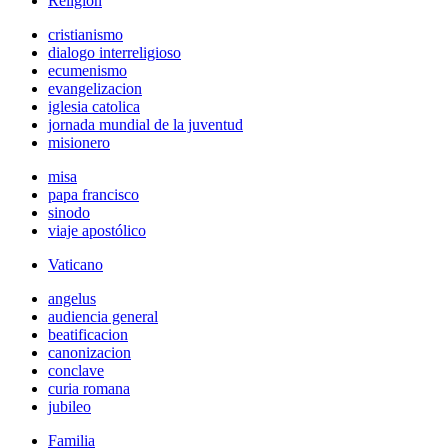
Religión
cristianismo
dialogo interreligioso
ecumenismo
evangelizacion
iglesia catolica
jornada mundial de la juventud
misionero
misa
papa francisco
sinodo
viaje apostólico
Vaticano
angelus
audiencia general
beatificacion
canonizacion
conclave
curia romana
jubileo
Familia