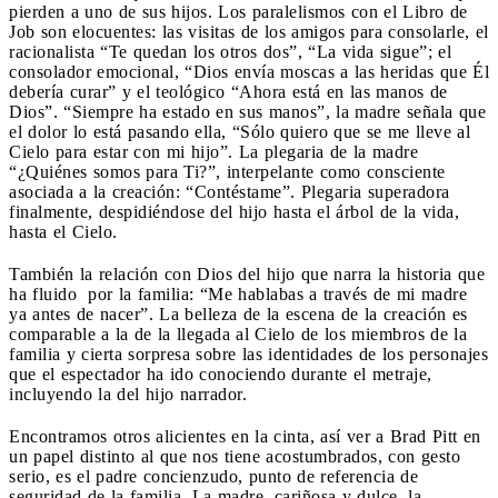
pierden a uno de sus hijos. Los paralelismos con el Libro de
Job son elocuentes: las visitas de los amigos para consolarle, el
racionalista “Te quedan los otros dos”, “La vida sigue”; el
consolador emocional, “Dios envía moscas a las heridas que Él
debería curar” y el teológico “Ahora está en las manos de
Dios”. “Siempre ha estado en sus manos”, la madre señala que
el dolor lo está pasando ella, “Sólo quiero que se me lleve al
Cielo para estar con mi hijo”. La plegaria de la madre
“¿Quiénes somos para Ti?”, interpelante como consciente
asociada a la creación: “Contéstame”. Plegaria superadora
finalmente, despidiéndose del hijo hasta el árbol de la vida,
hasta el Cielo.
También la relación con Dios del hijo que narra la historia que
ha fluido por la familia: “Me hablabas a través de mi madre
ya antes de nacer”. La belleza de la escena de la creación es
comparable a la de la llegada al Cielo de los miembros de la
familia y cierta sorpresa sobre las identidades de los personajes
que el espectador ha ido conociendo durante el metraje,
incluyendo la del hijo narrador.
Encontramos otros alicientes en la cinta, así ver a Brad Pitt en
un papel distinto al que nos tiene acostumbrados, con gesto
serio, es el padre concienzudo, punto de referencia de
seguridad de la familia. La madre, cariñosa y dulce, la