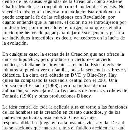
dentro de las causas segundas de la Creación, como sostiene
Charles Moeller, es compatible con el núcleo del Génesis. No
sucede lo mismo a la inversa, un evolucionista ortodoxo no
puede aceptar la fe de las religiones con Revelación, por
cuanto entiende que la muerte, el dolor, no se introdujeron por
un desorden, por un pecado en el origen, sino que es el alto
precio que hemos de pagar para dejar de ser género y pasar a
ser individuos irrepetibles, es decir, vencedores en la lucha de
la evolución.
En cualquier caso, la escena de la Creación que nos ofrece la
cinta es hipotética, pero produce un cierto desconcierto
poético, es bellamente atrayente … es bella. Estos diecisiete
minutos se pueden ver en familia, pues la secuencia es breve y
didáctica. La cinta está editada en DVD y Blue-Ray. Hay
quien ha comparado la secuencia central con el 2001 Una
Odisea en el Espacio (1968), pero tratándose de una
animación, se asemeja más a las danzas de formas y colores de
Fantasía (1940) y otras producciones Disney.
La idea central de toda la película gira en torno a las funciones
de los hombres en la creación en cuanto custodios, y de los
padres en particular, asociados al Creador, cuya
responsabilidad se juega en cada instante, vida a vida. De ahí
las sensaciones que muestran, tras el fatídico accidente en que