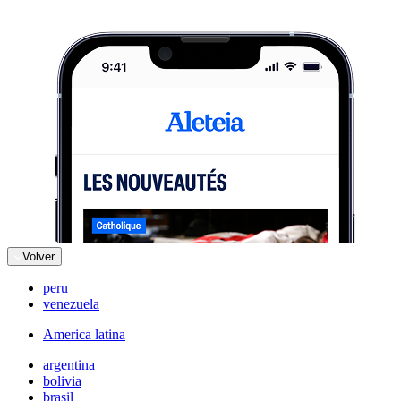
Volver
peru
venezuela
America latina
argentina
bolivia
brasil