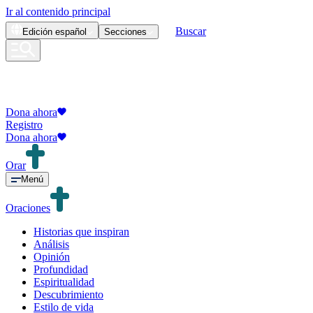
Ir al contenido principal
Buscar
Edición
español
Secciones
Dona ahora
Registro
Dona ahora
Orar
Menú
Oraciones
Historias que inspiran
Análisis
Opinión
Profundidad
Espiritualidad
Descubrimiento
Estilo de vida