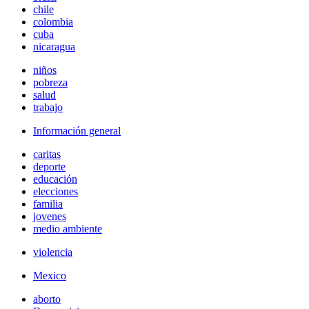
chile
colombia
cuba
nicaragua
niños
pobreza
salud
trabajo
Información general
caritas
deporte
educación
elecciones
familia
jovenes
medio ambiente
violencia
Mexico
aborto