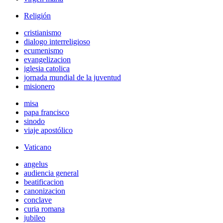
Religión
cristianismo
dialogo interreligioso
ecumenismo
evangelizacion
iglesia catolica
jornada mundial de la juventud
misionero
misa
papa francisco
sinodo
viaje apostólico
Vaticano
angelus
audiencia general
beatificacion
canonizacion
conclave
curia romana
jubileo