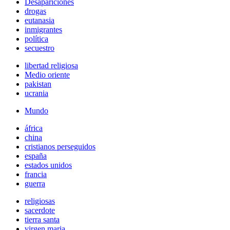
Desapariciones
drogas
eutanasia
inmigrantes
política
secuestro
libertad religiosa
Medio oriente
pakistan
ucrania
Mundo
áfrica
china
cristianos perseguidos
españa
estados unidos
francia
guerra
religiosas
sacerdote
tierra santa
virgen maria