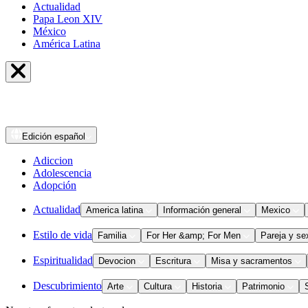
Actualidad
Papa Leon XIV
México
América Latina
Edición
español
Adiccion
Adolescencia
Adopción
Actualidad
America latina
Información general
Mexico
Estilo de vida
Familia
For Her &amp; For Men
Pareja y se
Espiritualidad
Devocion
Escritura
Misa y sacramentos
Descubrimiento
Arte
Cultura
Historia
Patrimonio