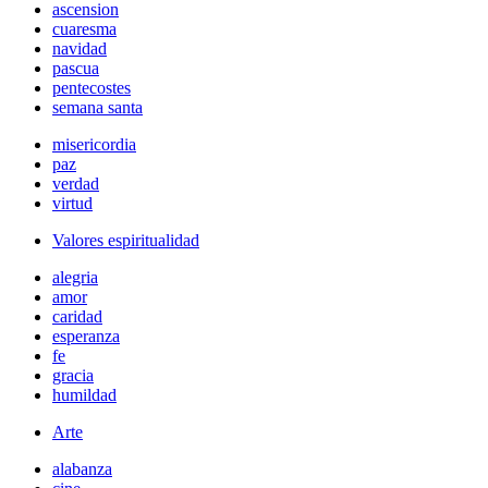
ascension
cuaresma
navidad
pascua
pentecostes
semana santa
misericordia
paz
verdad
virtud
Valores espiritualidad
alegria
amor
caridad
esperanza
fe
gracia
humildad
Arte
alabanza