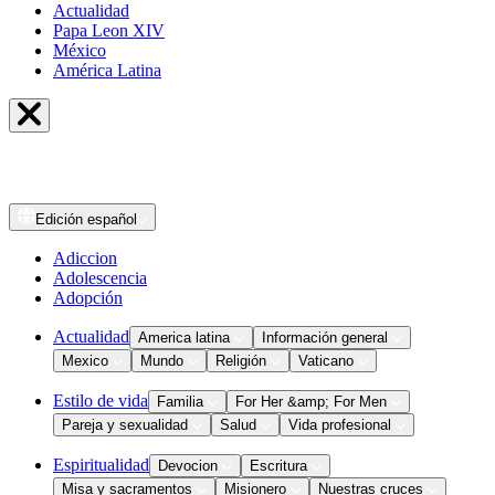
Actualidad
Papa Leon XIV
México
América Latina
Edición
español
Adiccion
Adolescencia
Adopción
Actualidad
America latina
Información general
Mexico
Mundo
Religión
Vaticano
Estilo de vida
Familia
For Her &amp; For Men
Pareja y sexualidad
Salud
Vida profesional
Espiritualidad
Devocion
Escritura
Misa y sacramentos
Misionero
Nuestras cruces