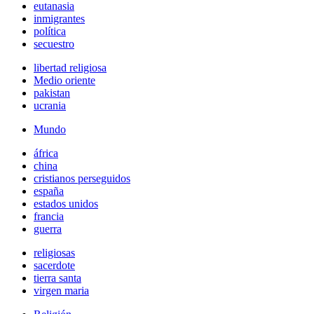
eutanasia
inmigrantes
política
secuestro
libertad religiosa
Medio oriente
pakistan
ucrania
Mundo
áfrica
china
cristianos perseguidos
españa
estados unidos
francia
guerra
religiosas
sacerdote
tierra santa
virgen maria