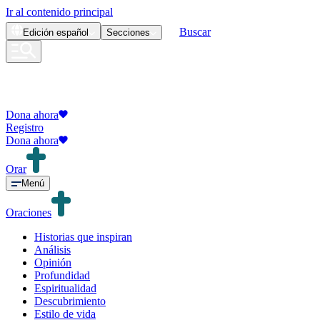
Ir al contenido principal
Buscar
Edición
español
Secciones
Dona ahora
Registro
Dona ahora
Orar
Menú
Oraciones
Historias que inspiran
Análisis
Opinión
Profundidad
Espiritualidad
Descubrimiento
Estilo de vida