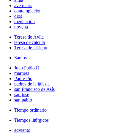
alma
ave maria
contemplación
dios
meditación
novena
Teresa de Ávila
teresa de calcuta
Teresa de Lisieux
Santos
Juan Pablo II
martires
Padre Pío
padres de la iglesia
san Francisco de Asís
san jose
san pablo
Tiempo ordinario
Tiempos litúrgicos
adviento