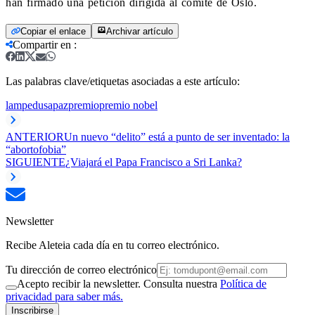
han firmado una petición dirigida al comité de Oslo.
Copiar el enlace
Archivar artículo
Compartir en
:
Las palabras clave/etiquetas asociadas a este artículo:
lampedusa
paz
premio
premio nobel
ANTERIOR
Un nuevo “delito” está a punto de ser inventado: la
“abortofobia”
SIGUIENTE
¿Viajará el Papa Francisco a Sri Lanka?
Newsletter
Recibe Aleteia cada día en tu correo electrónico.
Tu dirección de correo electrónico
Acepto recibir la newsletter. Consulta nuestra
Política de
privacidad para saber más.
Inscribirse