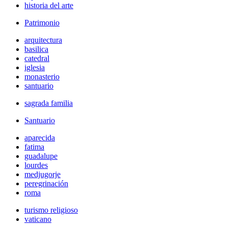
historia del arte
Patrimonio
arquitectura
basilica
catedral
iglesia
monasterio
santuario
sagrada familia
Santuario
aparecida
fatima
guadalupe
lourdes
medjugorje
peregrinación
roma
turismo religioso
vaticano