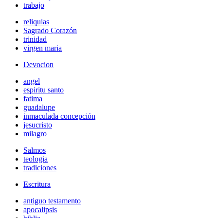
trabajo
reliquias
Sagrado Corazón
trinidad
virgen maria
Devocion
angel
espiritu santo
fatima
guadalupe
inmaculada concepción
jesucristo
milagro
Salmos
teologia
tradiciones
Escritura
antiguo testamento
apocalipsis