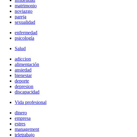
infidelidad
matrimonio
noviazgo
pareja
sexualidad
enfermedad
psicología
Salud
adiccion
alimentación
ansiedad
bienestar
deporte
depresion
discapacidad
Vida profesional
dinero
empresa
estres
management
teletrabajo