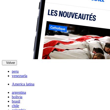
Volver
peru
venezuela
America latina
argentina
bolivia
brasil
chile