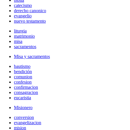
biblia
catecismo
derecho canonico
evangelio
nuevo testamento
liturgia
matrimonio
misa
sacramentos
Misa y sacramentos
bautismo
bendición
comunion
confesion
confirmacion
consagracion
eucaristia
Misionero
conversion
evangelizacion
mision