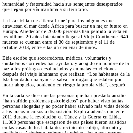
humanidad y fraternidad hacia sus semejantes desesperados
que llegan por vía marítima a su territorio.
La isla siciliana es ‘tierra firme’ para los migrantes que
atraviesan el mar desde África para buscar un mejor futuro en
Europa. Alrededor de 20.000 personas han perdido la vida en
los últimos 20 años intentando llegar al Viejo Continente. 640
muertes se cuentan entre el 30 de septiembre y el 11 de
octubre 2013, entre ellas un centenar de niños.
Eide escribe que socorredores, médicos, voluntarios y
ciudadanos corrientes han ayudado y acogido en nombre de la
paz a los prófugos desahuciados y en malas condiciones
después del viaje inhumano que realizan. “Los habitantes de la
Isla han dado una ayuda a salvar prófugos que estaban por
morir ahogados, poniendo en riesgo la propia vida”, aseguró.
En la carta se dice que las personas que han prestado auxilio
“han sufrido problemas psicológicos” por haber visto tantas
personas ahogadas y no poder haber salvado más vidas debido
a los pocos recursos a disposición. Explica además que en el
2011 durante la revolución en Túnez y la Guerra en Libia,
11.000 personas que escaparon de sus países fueron asistidos
en las casas de los habitantes recibiendo cobijo, alimento y
medicinas. Asimismo, subraya la misiva, los pocos recursos