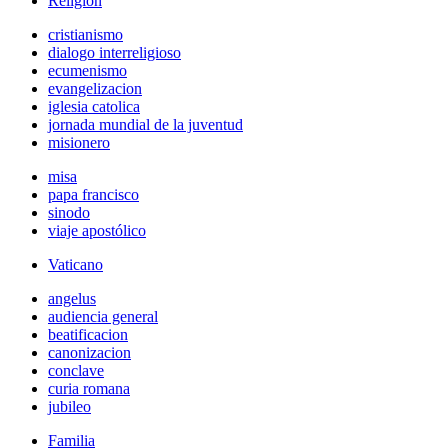
Religión
cristianismo
dialogo interreligioso
ecumenismo
evangelizacion
iglesia catolica
jornada mundial de la juventud
misionero
misa
papa francisco
sinodo
viaje apostólico
Vaticano
angelus
audiencia general
beatificacion
canonizacion
conclave
curia romana
jubileo
Familia