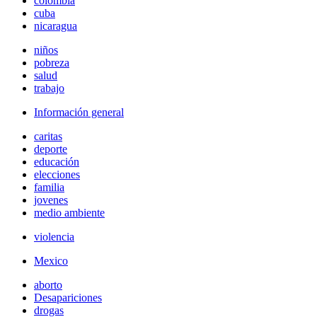
colombia
cuba
nicaragua
niños
pobreza
salud
trabajo
Información general
caritas
deporte
educación
elecciones
familia
jovenes
medio ambiente
violencia
Mexico
aborto
Desapariciones
drogas