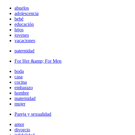
abuelos
adolescencia
bebé
educación
hijos
jovenes
vacaciones
paternidad
For Her &amp; For Men
boda
casa
cocina
embarazo
hombre
maternidad
mujer
Pareja y sexualidad
amor
divorcio