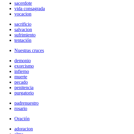
sacerdote
vida consagrada
vocacion
sacrificio
salvacion
sufrimiento
tentación
Nuestras cruces
demonio
exorcismo
infierno
muerte
pecado
penitencia
purgatorio
padrenuestro
rosario
Oración
adoracion