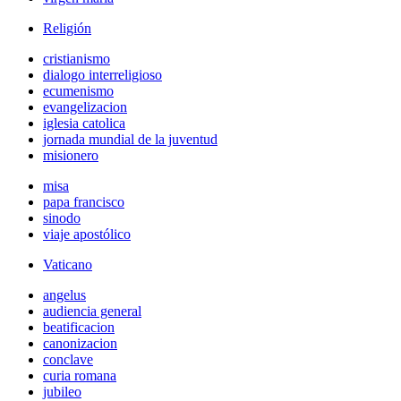
Religión
cristianismo
dialogo interreligioso
ecumenismo
evangelizacion
iglesia catolica
jornada mundial de la juventud
misionero
misa
papa francisco
sinodo
viaje apostólico
Vaticano
angelus
audiencia general
beatificacion
canonizacion
conclave
curia romana
jubileo