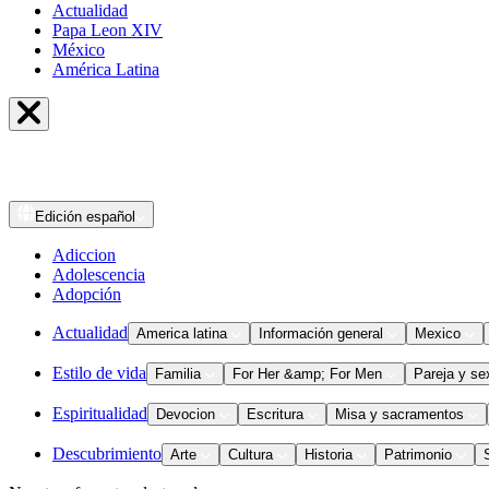
Actualidad
Papa Leon XIV
México
América Latina
Edición
español
Adiccion
Adolescencia
Adopción
Actualidad
America latina
Información general
Mexico
Estilo de vida
Familia
For Her &amp; For Men
Pareja y se
Espiritualidad
Devocion
Escritura
Misa y sacramentos
Descubrimiento
Arte
Cultura
Historia
Patrimonio