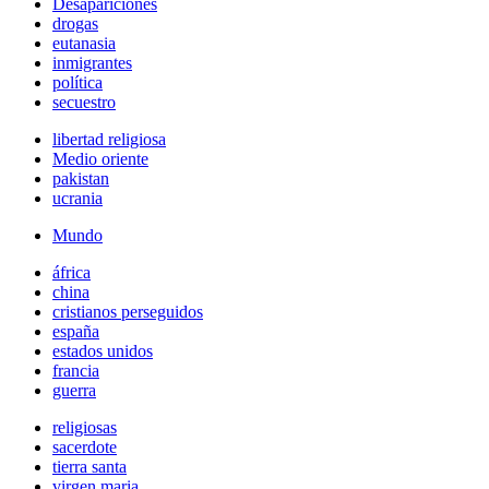
Desapariciones
drogas
eutanasia
inmigrantes
política
secuestro
libertad religiosa
Medio oriente
pakistan
ucrania
Mundo
áfrica
china
cristianos perseguidos
españa
estados unidos
francia
guerra
religiosas
sacerdote
tierra santa
virgen maria