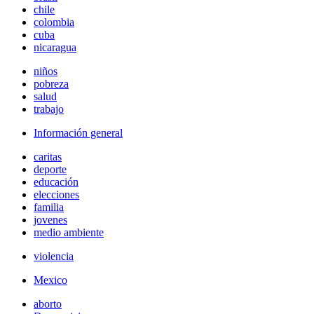
chile
colombia
cuba
nicaragua
niños
pobreza
salud
trabajo
Información general
caritas
deporte
educación
elecciones
familia
jovenes
medio ambiente
violencia
Mexico
aborto