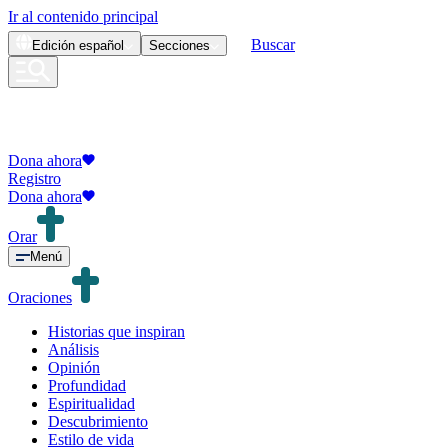
Ir al contenido principal
Buscar
Edición
español
Secciones
Dona ahora
Registro
Dona ahora
Orar
Menú
Oraciones
Historias que inspiran
Análisis
Opinión
Profundidad
Espiritualidad
Descubrimiento
Estilo de vida