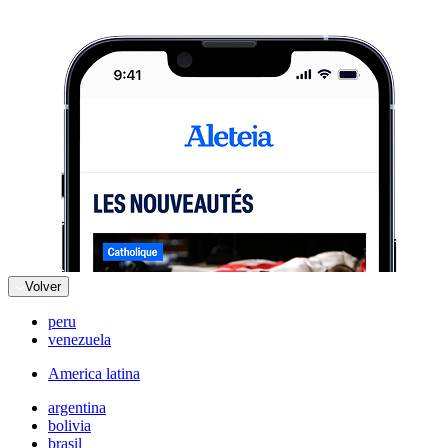
Volver
peru
venezuela
America latina
argentina
bolivia
brasil