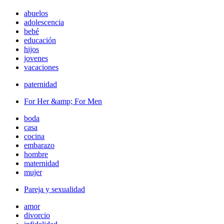
abuelos
adolescencia
bebé
educación
hijos
jovenes
vacaciones
paternidad
For Her &amp; For Men
boda
casa
cocina
embarazo
hombre
maternidad
mujer
Pareja y sexualidad
amor
divorcio