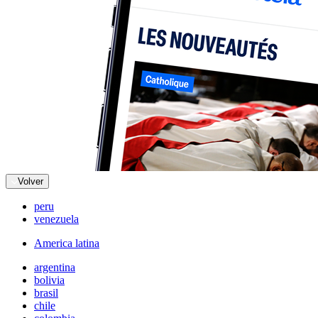
Volver
peru
venezuela
America latina
argentina
bolivia
brasil
chile