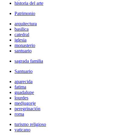
historia del arte
Patrimonio
arquitectura
basilica
catedral
iglesia
monasterio
santuario
sagrada familia
Santuario
aparecida
fatima
guadalupe
lourdes
medjugorje
peregrinación
roma
turismo religioso
vaticano