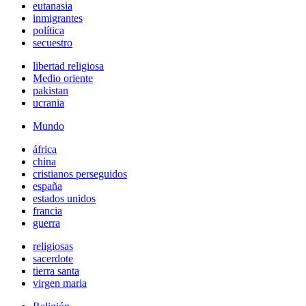
eutanasia
inmigrantes
política
secuestro
libertad religiosa
Medio oriente
pakistan
ucrania
Mundo
áfrica
china
cristianos perseguidos
españa
estados unidos
francia
guerra
religiosas
sacerdote
tierra santa
virgen maria