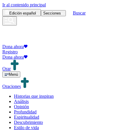
Ir al contenido principal
Buscar
Edición
español
Secciones
Dona ahora
Registro
Dona ahora
Orar
Menú
Oraciones
Historias que inspiran
Análisis
Opinión
Profundidad
Espiritualidad
Descubrimiento
Estilo de vida