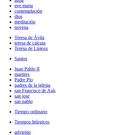
alma
ave maria
contemplación
dios
meditación
novena
Teresa de Ávila
teresa de calcuta
Teresa de Lisieux
Santos
Juan Pablo II
martires
Padre Pío
padres de la iglesia
san Francisco de Asís
san jose
san pablo
Tiempo ordinario
Tiempos litúrgicos
adviento