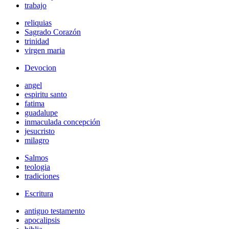
trabajo
reliquias
Sagrado Corazón
trinidad
virgen maria
Devocion
angel
espiritu santo
fatima
guadalupe
inmaculada concepción
jesucristo
milagro
Salmos
teologia
tradiciones
Escritura
antiguo testamento
apocalipsis