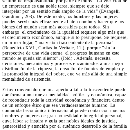
sentido de responsabilidad por parte de todos. “La vocación de
un empresario es una noble tarea, siempre que se deje
interpelar por un sentido más amplio de la vida” (Evangelii
Gaudium , 203). De este modo, los hombres y las mujeres
pueden servir más eficazmente al bien común y hacer que los
bienes del mundo sean más accesibles para todos. Sin
embargo, el crecimiento de la igualdad requiere algo más que
el crecimiento económico, aunque si lo presupone. Se requiere,
en primer lugar, "una visión trascendente de la persona"
(Benedicto XVI , Caritas in Veritate, 11 ), porque "sin la
perspectiva de una vida eterna, el progreso humano en este
mundo se queda sin aliento”. (Ibid) . Además, necesita
decisiones, mecanismos y procesos encaminados a una mejor
distribución de la riqueza, la creación de fuentes de empleo y
la promoción integral del pobre, que va más allá de una simple
mentalidad de asistencia.
Estoy convencido que una apertura tal a lo trascendente puede
dar forma a una nueva mentalidad política y económica, capaz
de reconducir toda la actividad económica y financiera dentro
de un enfoque ético que sea verdaderamente humano. La
comunidad económica internacional puede contar con muchos
hombres y mujeres de gran honestidad e integridad personal,
cuya labor se inspira y guía por nobles ideales de justicia,
generosidad y atención por el auténtico desarrollo de la familia