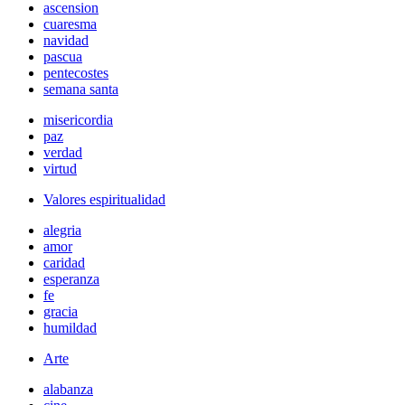
ascension
cuaresma
navidad
pascua
pentecostes
semana santa
misericordia
paz
verdad
virtud
Valores espiritualidad
alegria
amor
caridad
esperanza
fe
gracia
humildad
Arte
alabanza