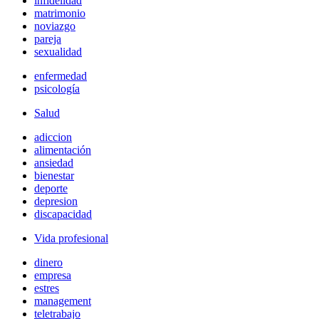
infidelidad
matrimonio
noviazgo
pareja
sexualidad
enfermedad
psicología
Salud
adiccion
alimentación
ansiedad
bienestar
deporte
depresion
discapacidad
Vida profesional
dinero
empresa
estres
management
teletrabajo