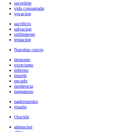
sacerdote
vida consagrada
vocacion
sacrificio
salvacion
sufrimiento
tentación
Nuestras cruces
demonio
exorcismo
infierno
muerte
pecado
penitencia
purgatorio
padrenuestro
rosario
Oración
adoracion