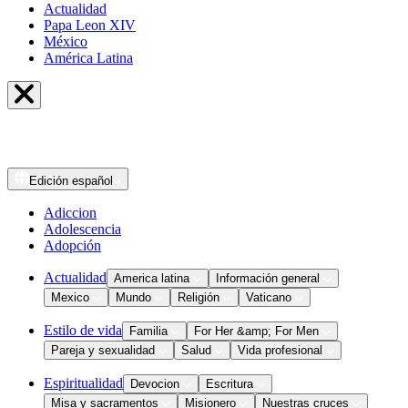
Actualidad
Papa Leon XIV
México
América Latina
Edición
español
Adiccion
Adolescencia
Adopción
Actualidad
America latina
Información general
Mexico
Mundo
Religión
Vaticano
Estilo de vida
Familia
For Her &amp; For Men
Pareja y sexualidad
Salud
Vida profesional
Espiritualidad
Devocion
Escritura
Misa y sacramentos
Misionero
Nuestras cruces