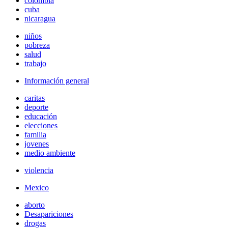
colombia
cuba
nicaragua
niños
pobreza
salud
trabajo
Información general
caritas
deporte
educación
elecciones
familia
jovenes
medio ambiente
violencia
Mexico
aborto
Desapariciones
drogas