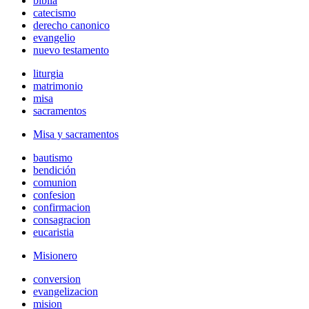
biblia
catecismo
derecho canonico
evangelio
nuevo testamento
liturgia
matrimonio
misa
sacramentos
Misa y sacramentos
bautismo
bendición
comunion
confesion
confirmacion
consagracion
eucaristia
Misionero
conversion
evangelizacion
mision