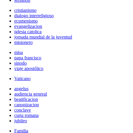
Religión
cristianismo
dialogo interreligioso
ecumenismo
evangelizacion
iglesia catolica
jornada mundial de la juventud
misionero
misa
papa francisco
sinodo
viaje apostólico
Vaticano
angelus
audiencia general
beatificacion
canonizacion
conclave
curia romana
jubileo
Familia