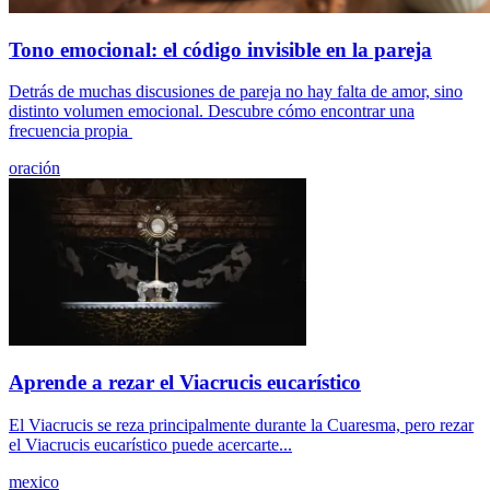
Tono emocional: el código invisible en la pareja
Detrás de muchas discusiones de pareja no hay falta de amor, sino
distinto volumen emocional. Descubre cómo encontrar una
frecuencia propia
oración
Aprende a rezar el Viacrucis eucarístico
El Viacrucis se reza principalmente durante la Cuaresma, pero rezar
el Viacrucis eucarístico puede acercarte...
mexico