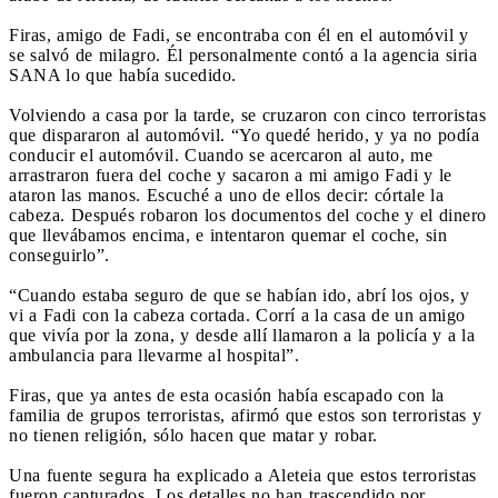
Firas, amigo de Fadi, se encontraba con él en el automóvil y
se salvó de milagro. Él personalmente contó a la agencia siria
SANA lo que había sucedido.
Volviendo a casa por la tarde, se cruzaron con cinco terroristas
que dispararon al automóvil. “Yo quedé herido, y ya no podía
conducir el automóvil. Cuando se acercaron al auto, me
arrastraron fuera del coche y sacaron a mi amigo Fadi y le
ataron las manos. Escuché a uno de ellos decir: córtale la
cabeza. Después robaron los documentos del coche y el dinero
que llevábamos encima, e intentaron quemar el coche, sin
conseguirlo”.
“Cuando estaba seguro de que se habían ido, abrí los ojos, y
vi a Fadi con la cabeza cortada. Corrí a la casa de un amigo
que vivía por la zona, y desde allí llamaron a la policía y a la
ambulancia para llevarme al hospital”.
Firas, que ya antes de esta ocasión había escapado con la
familia de grupos terroristas, afirmó que estos son terroristas y
no tienen religión, sólo hacen que matar y robar.
Una fuente segura ha explicado a Aleteia que estos terroristas
fueron capturados. Los detalles no han trascendido por