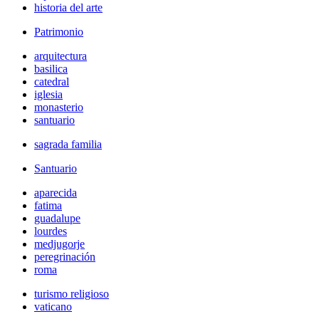
historia del arte
Patrimonio
arquitectura
basilica
catedral
iglesia
monasterio
santuario
sagrada familia
Santuario
aparecida
fatima
guadalupe
lourdes
medjugorje
peregrinación
roma
turismo religioso
vaticano