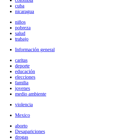
colombia
cuba
nicaragua
niños
pobreza
salud
trabajo
Información general
caritas
deporte
educación
elecciones
familia
jovenes
medio ambiente
violencia
Mexico
aborto
Desapariciones
drogas