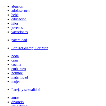
abuelos
adolescencia
bebé
educación
hijos
jovenes
vacaciones
paternidad
For Her &amp; For Men
boda
casa
cocina
embarazo
hombre
maternidad
mujer
Pareja y sexualidad
amor
divorcio