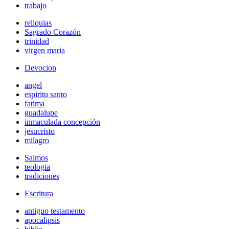
trabajo
reliquias
Sagrado Corazón
trinidad
virgen maria
Devocion
angel
espiritu santo
fatima
guadalupe
inmaculada concepción
jesucristo
milagro
Salmos
teologia
tradiciones
Escritura
antiguo testamento
apocalipsis