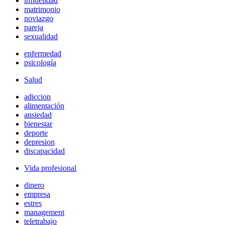
infidelidad
matrimonio
noviazgo
pareja
sexualidad
enfermedad
psicología
Salud
adiccion
alimentación
ansiedad
bienestar
deporte
depresion
discapacidad
Vida profesional
dinero
empresa
estres
management
teletrabajo