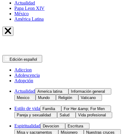
Actualidad
Papa Leon XIV
México
América Latina
Edición
español
Adiccion
Adolescencia
Adopción
Actualidad
America latina
Información general
Mexico
Mundo
Religión
Vaticano
Estilo de vida
Familia
For Her &amp; For Men
Pareja y sexualidad
Salud
Vida profesional
Espiritualidad
Devocion
Escritura
Misa y sacramentos
Misionero
Nuestras cruces