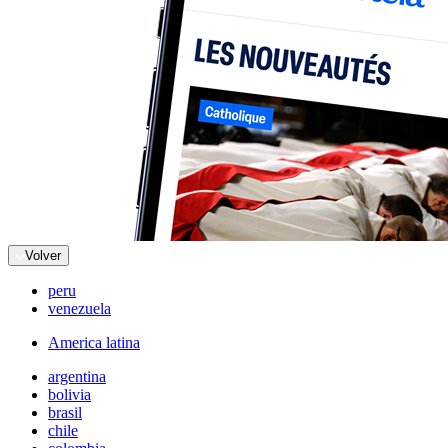
Volver
peru
venezuela
America latina
argentina
bolivia
brasil
chile