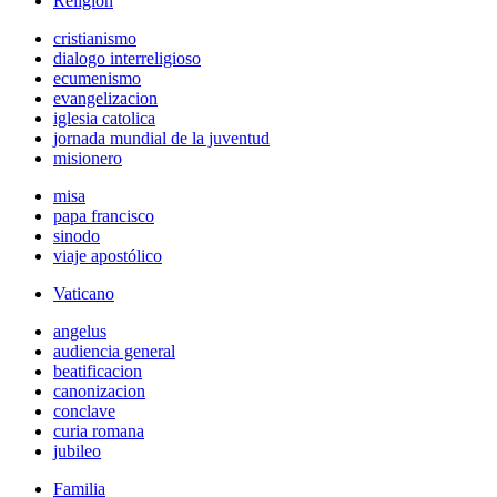
Religión
cristianismo
dialogo interreligioso
ecumenismo
evangelizacion
iglesia catolica
jornada mundial de la juventud
misionero
misa
papa francisco
sinodo
viaje apostólico
Vaticano
angelus
audiencia general
beatificacion
canonizacion
conclave
curia romana
jubileo
Familia