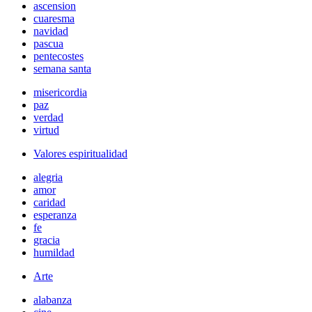
ascension
cuaresma
navidad
pascua
pentecostes
semana santa
misericordia
paz
verdad
virtud
Valores espiritualidad
alegria
amor
caridad
esperanza
fe
gracia
humildad
Arte
alabanza