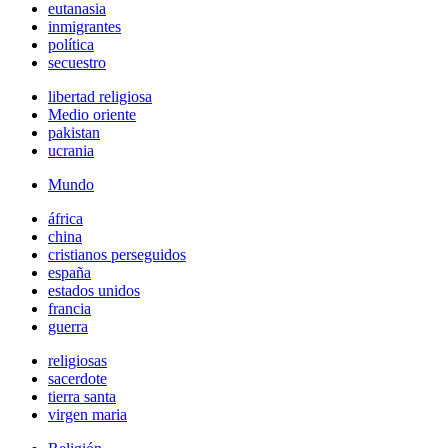
eutanasia
inmigrantes
política
secuestro
libertad religiosa
Medio oriente
pakistan
ucrania
Mundo
áfrica
china
cristianos perseguidos
españa
estados unidos
francia
guerra
religiosas
sacerdote
tierra santa
virgen maria