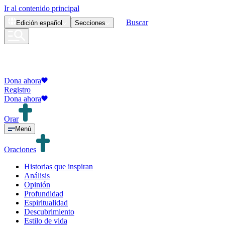
Ir al contenido principal
Buscar
Edición
español
Secciones
Dona ahora
Registro
Dona ahora
Orar
Menú
Oraciones
Historias que inspiran
Análisis
Opinión
Profundidad
Espiritualidad
Descubrimiento
Estilo de vida