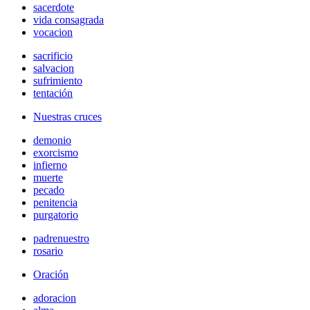
sacerdote
vida consagrada
vocacion
sacrificio
salvacion
sufrimiento
tentación
Nuestras cruces
demonio
exorcismo
infierno
muerte
pecado
penitencia
purgatorio
padrenuestro
rosario
Oración
adoracion