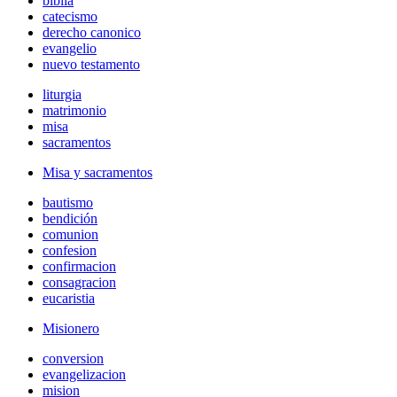
biblia
catecismo
derecho canonico
evangelio
nuevo testamento
liturgia
matrimonio
misa
sacramentos
Misa y sacramentos
bautismo
bendición
comunion
confesion
confirmacion
consagracion
eucaristia
Misionero
conversion
evangelizacion
mision