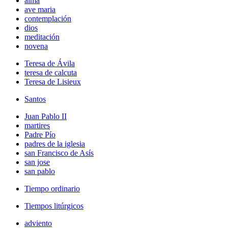
alma
ave maria
contemplación
dios
meditación
novena
Teresa de Ávila
teresa de calcuta
Teresa de Lisieux
Santos
Juan Pablo II
martires
Padre Pío
padres de la iglesia
san Francisco de Asís
san jose
san pablo
Tiempo ordinario
Tiempos litúrgicos
adviento