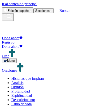
Ir al contenido principal
Buscar
Edición
español
Secciones
Dona ahora
Registro
Dona ahora
Orar
Menú
Oraciones
Historias que inspiran
Análisis
Opinión
Profundidad
Espiritualidad
Descubrimiento
Estilo de vida