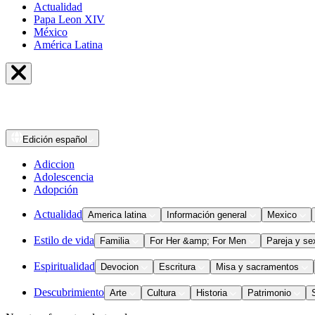
Actualidad
Papa Leon XIV
México
América Latina
Edición
español
Adiccion
Adolescencia
Adopción
Actualidad
America latina
Información general
Mexico
Estilo de vida
Familia
For Her &amp; For Men
Pareja y se
Espiritualidad
Devocion
Escritura
Misa y sacramentos
Descubrimiento
Arte
Cultura
Historia
Patrimonio