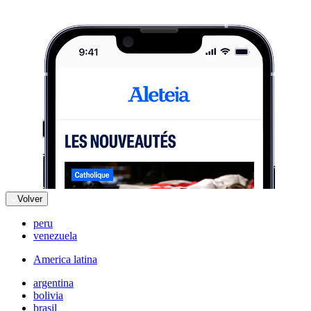
Volver
peru
venezuela
America latina
argentina
bolivia
brasil