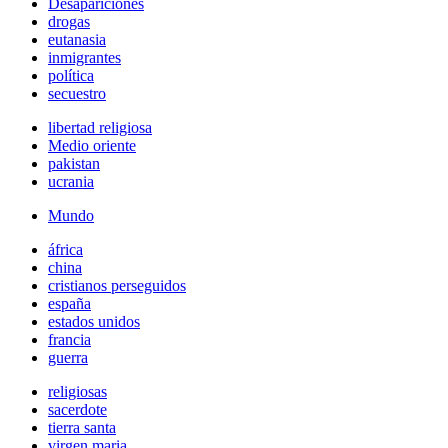
Desapariciones
drogas
eutanasia
inmigrantes
política
secuestro
libertad religiosa
Medio oriente
pakistan
ucrania
Mundo
áfrica
china
cristianos perseguidos
españa
estados unidos
francia
guerra
religiosas
sacerdote
tierra santa
virgen maria