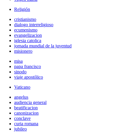
Religión
cristianismo
dialogo interreligioso
ecumenismo
evangelizacion
iglesia catolica
jornada mundial de la juventud
misionero
misa
papa francisco
sinodo
viaje apostólico
Vaticano
angelus
audiencia general
beatificacion
canonizacion
conclave
curia romana
jubileo