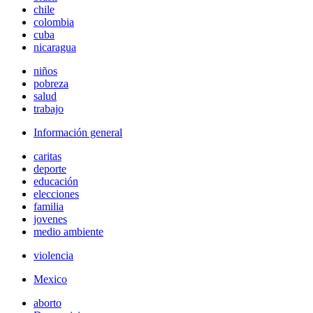
chile
colombia
cuba
nicaragua
niños
pobreza
salud
trabajo
Información general
caritas
deporte
educación
elecciones
familia
jovenes
medio ambiente
violencia
Mexico
aborto