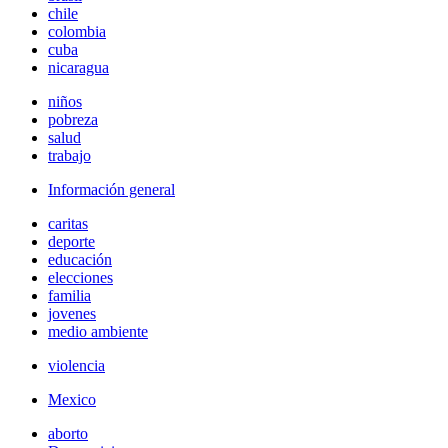
chile
colombia
cuba
nicaragua
niños
pobreza
salud
trabajo
Información general
caritas
deporte
educación
elecciones
familia
jovenes
medio ambiente
violencia
Mexico
aborto