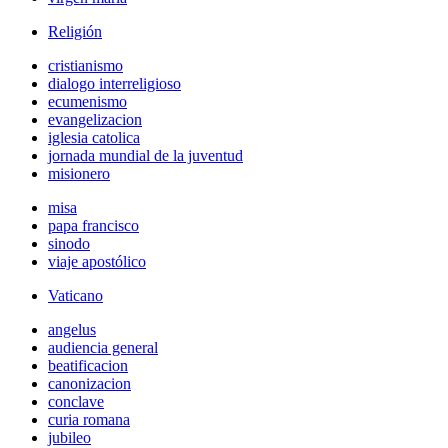
Religión
cristianismo
dialogo interreligioso
ecumenismo
evangelizacion
iglesia catolica
jornada mundial de la juventud
misionero
misa
papa francisco
sinodo
viaje apostólico
Vaticano
angelus
audiencia general
beatificacion
canonizacion
conclave
curia romana
jubileo