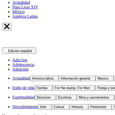
Actualidad
Papa Leon XIV
México
América Latina
Edición
español
Adiccion
Adolescencia
Adopción
Actualidad
America latina
Información general
Mexico
Estilo de vida
Familia
For Her &amp; For Men
Pareja y se
Espiritualidad
Devocion
Escritura
Misa y sacramentos
Descubrimiento
Arte
Cultura
Historia
Patrimonio