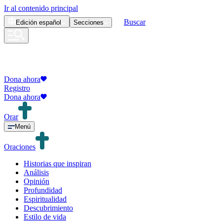
Ir al contenido principal
Buscar
Edición
español
Secciones
Dona ahora
Registro
Dona ahora
Orar
Menú
Oraciones
Historias que inspiran
Análisis
Opinión
Profundidad
Espiritualidad
Descubrimiento
Estilo de vida