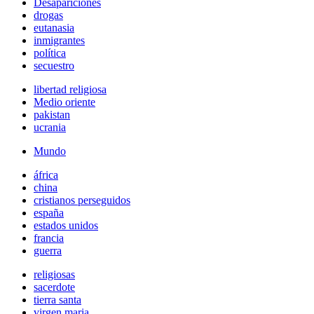
Desapariciones
drogas
eutanasia
inmigrantes
política
secuestro
libertad religiosa
Medio oriente
pakistan
ucrania
Mundo
áfrica
china
cristianos perseguidos
españa
estados unidos
francia
guerra
religiosas
sacerdote
tierra santa
virgen maria