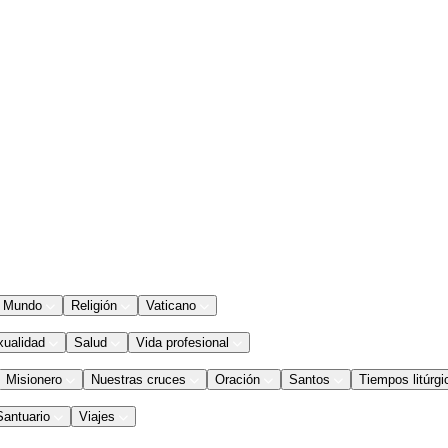
Mundo
Religión
Vaticano
xualidad
Salud
Vida profesional
Misionero
Nuestras cruces
Oración
Santos
Tiempos litúrgi
Santuario
Viajes