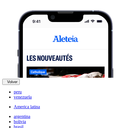
Volver
peru
venezuela
America latina
argentina
bolivia
brasil