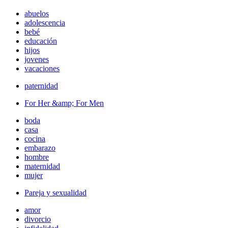
abuelos
adolescencia
bebé
educación
hijos
jovenes
vacaciones
paternidad
For Her &amp; For Men
boda
casa
cocina
embarazo
hombre
maternidad
mujer
Pareja y sexualidad
amor
divorcio