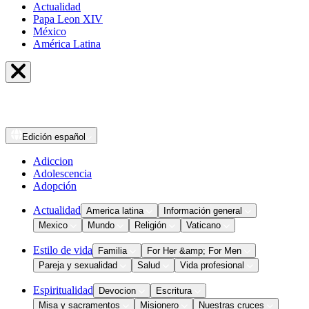
Actualidad
Papa Leon XIV
México
América Latina
Edición
español
Adiccion
Adolescencia
Adopción
Actualidad
America latina
Información general
Mexico
Mundo
Religión
Vaticano
Estilo de vida
Familia
For Her &amp; For Men
Pareja y sexualidad
Salud
Vida profesional
Espiritualidad
Devocion
Escritura
Misa y sacramentos
Misionero
Nuestras cruces