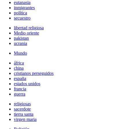
eutanasia
inmigrantes
política
secuestro
libertad religiosa
Medio oriente
pakistan
ucrania
Mundo
áfrica
china
cristianos perseguidos
españa
estados unidos
francia
guerra
religiosas
sacerdote
tierra santa
virgen maria