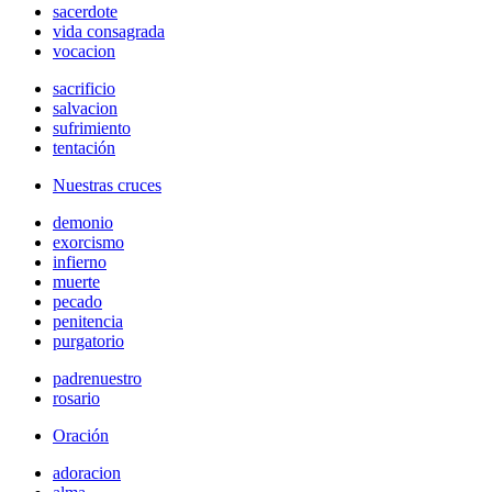
sacerdote
vida consagrada
vocacion
sacrificio
salvacion
sufrimiento
tentación
Nuestras cruces
demonio
exorcismo
infierno
muerte
pecado
penitencia
purgatorio
padrenuestro
rosario
Oración
adoracion