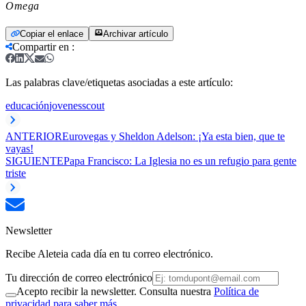
Omega
Copiar el enlace
Archivar artículo
Compartir en
:
Las palabras clave/etiquetas asociadas a este artículo:
educación
jovenes
scout
ANTERIOR
Eurovegas y Sheldon Adelson: ¡Ya esta bien, que te
vayas!
SIGUIENTE
Papa Francisco: La Iglesia no es un refugio para gente
triste
Newsletter
Recibe Aleteia cada día en tu correo electrónico.
Tu dirección de correo electrónico
Acepto recibir la newsletter. Consulta nuestra
Política de
privacidad para saber más.