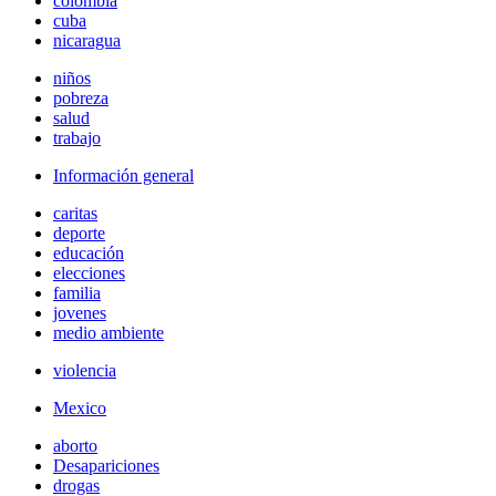
colombia
cuba
nicaragua
niños
pobreza
salud
trabajo
Información general
caritas
deporte
educación
elecciones
familia
jovenes
medio ambiente
violencia
Mexico
aborto
Desapariciones
drogas