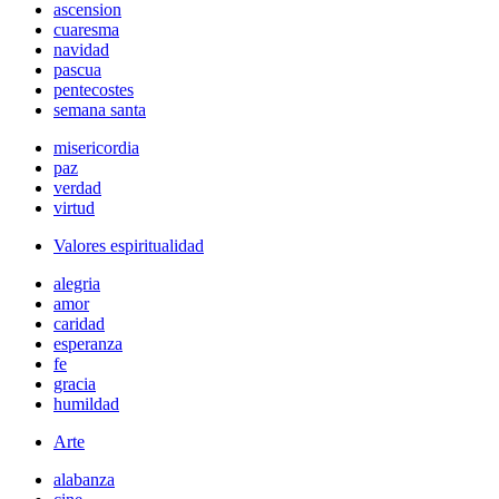
ascension
cuaresma
navidad
pascua
pentecostes
semana santa
misericordia
paz
verdad
virtud
Valores espiritualidad
alegria
amor
caridad
esperanza
fe
gracia
humildad
Arte
alabanza