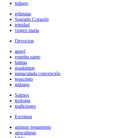
trabajo
reliquias
Sagrado Corazón
trinidad
virgen maria
Devocion
angel
espiritu santo
fatima
guadalupe
inmaculada concepción
jesucristo
milagro
Salmos
teologia
tradiciones
Escritura
antiguo testamento
apocalipsis