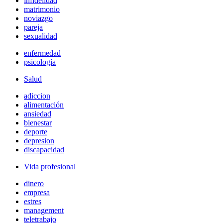
infidelidad
matrimonio
noviazgo
pareja
sexualidad
enfermedad
psicología
Salud
adiccion
alimentación
ansiedad
bienestar
deporte
depresion
discapacidad
Vida profesional
dinero
empresa
estres
management
teletrabajo