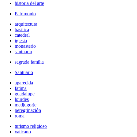
historia del arte
Patrimonio
arquitectura
basilica
catedral
iglesia
monasterio
santuario
sagrada familia
Santuario
aparecida
fatima
guadalupe
lourdes
medjugorje
peregrinación
roma
turismo religioso
vaticano