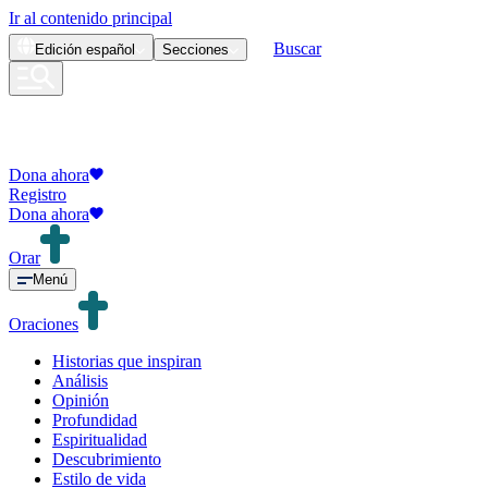
Ir al contenido principal
Buscar
Edición
español
Secciones
Dona ahora
Registro
Dona ahora
Orar
Menú
Oraciones
Historias que inspiran
Análisis
Opinión
Profundidad
Espiritualidad
Descubrimiento
Estilo de vida