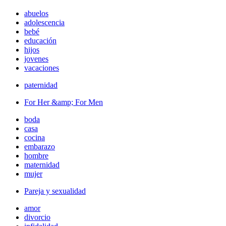
abuelos
adolescencia
bebé
educación
hijos
jovenes
vacaciones
paternidad
For Her &amp; For Men
boda
casa
cocina
embarazo
hombre
maternidad
mujer
Pareja y sexualidad
amor
divorcio