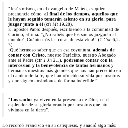
"Jesús mismo, en el evangelio de Mateo, es quien
preanuncia cómo,
al final de los tiempos, aquellos que
le hayan seguido tomarán asiento en su gloria, para
juzgar junto a él
(cfr
Mt
19,28).
El apóstol Pablo después, escribiendo a la comunidad de
Corinto, afirma: "¿No sabéis que los santos juzgarán al
mundo? ¡Cuánto más las cosas de esta vida!" (
1 Cor
6,2-
3).
¡Qué hermoso saber que en esa coyuntura,
además de
contar con Cristo
, nuestro Paráclito, nuestro Abogado
ante el Padre (cfr
1 Jn
2,1),
podremos contar con la
intercesión y la benevolencia de tantos hermanos
y
hermanas nuestros más grandes que nos han precedido en
el camino de la fe, que han ofrecido su vida por nosotros
y que siguen amándonos de forma indecible!".
"
Los santos
ya viven en la presencia de Dios, en el
esplendor de su gloria orando por nosotros que aún
vivimos en la tierra".
Lo recordó Francisco en su catequesis, y añadió algo más: