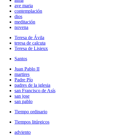
alma
ave maria
contemplación
dios
meditación
novena
Teresa de Ávila
teresa de calcuta
Teresa de Lisieux
Santos
Juan Pablo II
martires
Padre Pío
padres de la iglesia
san Francisco de Asís
san jose
san pablo
Tiempo ordinario
Tiempos litúrgicos
adviento