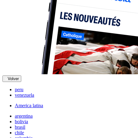
Volver
peru
venezuela
America latina
argentina
bolivia
brasil
chile