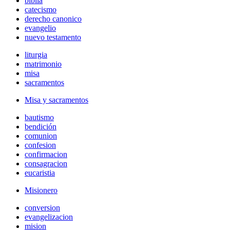
biblia
catecismo
derecho canonico
evangelio
nuevo testamento
liturgia
matrimonio
misa
sacramentos
Misa y sacramentos
bautismo
bendición
comunion
confesion
confirmacion
consagracion
eucaristia
Misionero
conversion
evangelizacion
mision