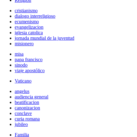
Religión
cristianismo
dialogo interreligioso
ecumenismo
evangelizacion
iglesia catolica
jornada mundial de la juventud
misionero
misa
papa francisco
sinodo
viaje apostólico
Vaticano
angelus
audiencia general
beatificacion
canonizacion
conclave
curia romana
jubileo
Familia