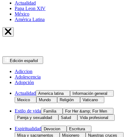
Actualidad
Papa Leon XIV
México
América Latina
Edición
español
Adiccion
Adolescencia
Adopción
Actualidad
America latina
Información general
Mexico
Mundo
Religión
Vaticano
Estilo de vida
Familia
For Her &amp; For Men
Pareja y sexualidad
Salud
Vida profesional
Espiritualidad
Devocion
Escritura
Misa y sacramentos
Misionero
Nuestras cruces