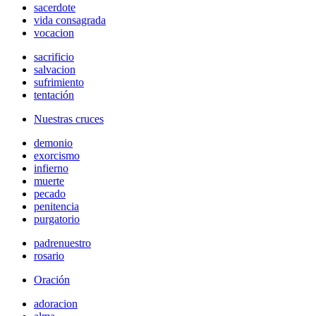
sacerdote
vida consagrada
vocacion
sacrificio
salvacion
sufrimiento
tentación
Nuestras cruces
demonio
exorcismo
infierno
muerte
pecado
penitencia
purgatorio
padrenuestro
rosario
Oración
adoracion