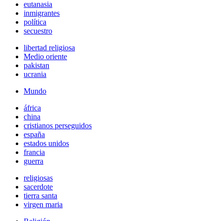
eutanasia
inmigrantes
política
secuestro
libertad religiosa
Medio oriente
pakistan
ucrania
Mundo
áfrica
china
cristianos perseguidos
españa
estados unidos
francia
guerra
religiosas
sacerdote
tierra santa
virgen maria