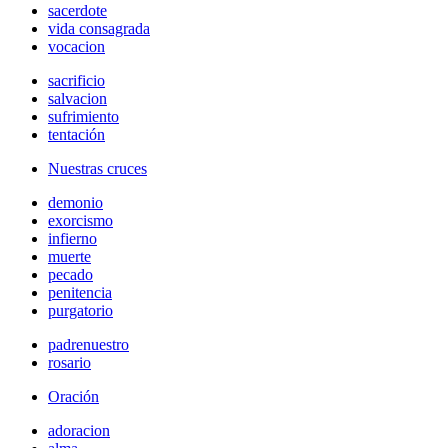
sacerdote
vida consagrada
vocacion
sacrificio
salvacion
sufrimiento
tentación
Nuestras cruces
demonio
exorcismo
infierno
muerte
pecado
penitencia
purgatorio
padrenuestro
rosario
Oración
adoracion