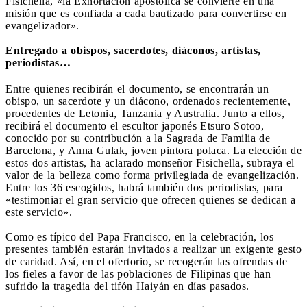
Fisichella, «la Exhortación apostólica se convierte en una
misión que es confiada a cada bautizado para convertirse en
evangelizador».
Entregado a obispos, sacerdotes, diáconos, artistas,
periodistas…
Entre quienes recibirán el documento, se encontrarán un
obispo, un sacerdote y un diácono, ordenados recientemente,
procedentes de Letonia, Tanzania y Australia. Junto a ellos,
recibirá el documento el escultor japonés Etsuro Sotoo,
conocido por su contribución a la Sagrada de Familia de
Barcelona, y Anna Gulak, joven pintora polaca. La elección de
estos dos artistas, ha aclarado monseñor Fisichella, subraya el
valor de la belleza como forma privilegiada de evangelización.
Entre los 36 escogidos, habrá también dos periodistas, para
«testimoniar el gran servicio que ofrecen quienes se dedican a
este servicio».
Como es típico del Papa Francisco, en la celebración, los
presentes también estarán invitados a realizar un exigente gesto
de caridad. Así, en el ofertorio, se recogerán las ofrendas de
los fieles a favor de las poblaciones de Filipinas que han
sufrido la tragedia del tifón Haiyán en días pasados.