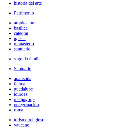
historia del arte
Patrimonio
arquitectura
basilica
catedral
iglesia
monasterio
santuario
sagrada familia
Santuario
aparecida
fatima
guadalupe
lourdes
medjugorje
peregrinación
roma
turismo religioso
vaticano