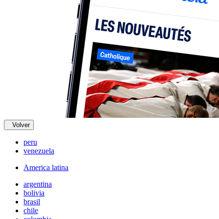
Volver
peru
venezuela
America latina
argentina
bolivia
brasil
chile