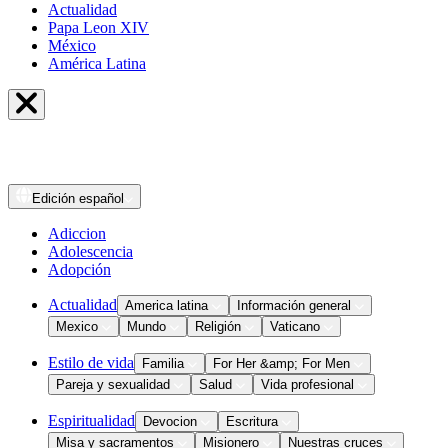
Actualidad
Papa Leon XIV
México
América Latina
Edición
español
Adiccion
Adolescencia
Adopción
Actualidad
America latina
Información general
Mexico
Mundo
Religión
Vaticano
Estilo de vida
Familia
For Her &amp; For Men
Pareja y sexualidad
Salud
Vida profesional
Espiritualidad
Devocion
Escritura
Misa y sacramentos
Misionero
Nuestras cruces