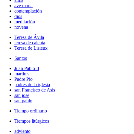
alma
ave maria
contemplación
dios
meditación
novena
Teresa de Ávila
teresa de calcuta
Teresa de Lisieux
Santos
Juan Pablo II
martires
Padre Pío
padres de la iglesia
san Francisco de Asís
san jose
san pablo
Tiempo ordinario
Tiempos litúrgicos
adviento