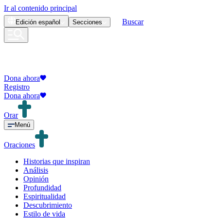
Ir al contenido principal
Buscar
Edición
español
Secciones
Dona ahora
Registro
Dona ahora
Orar
Menú
Oraciones
Historias que inspiran
Análisis
Opinión
Profundidad
Espiritualidad
Descubrimiento
Estilo de vida