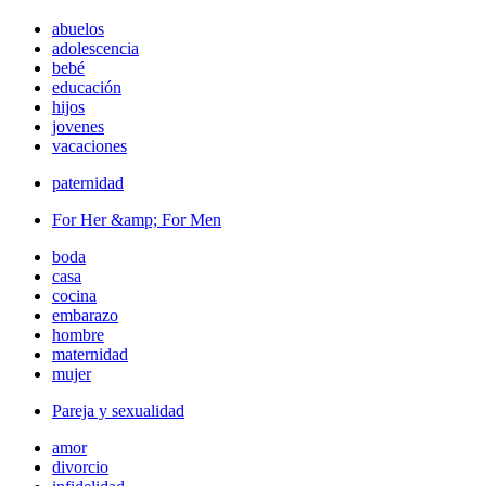
abuelos
adolescencia
bebé
educación
hijos
jovenes
vacaciones
paternidad
For Her &amp; For Men
boda
casa
cocina
embarazo
hombre
maternidad
mujer
Pareja y sexualidad
amor
divorcio