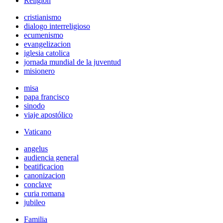
Religión
cristianismo
dialogo interreligioso
ecumenismo
evangelizacion
iglesia catolica
jornada mundial de la juventud
misionero
misa
papa francisco
sinodo
viaje apostólico
Vaticano
angelus
audiencia general
beatificacion
canonizacion
conclave
curia romana
jubileo
Familia