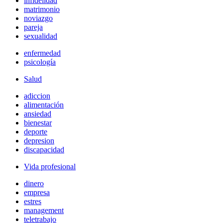
infidelidad
matrimonio
noviazgo
pareja
sexualidad
enfermedad
psicología
Salud
adiccion
alimentación
ansiedad
bienestar
deporte
depresion
discapacidad
Vida profesional
dinero
empresa
estres
management
teletrabajo