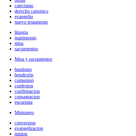
biblia
catecismo
derecho canonico
evangelio
nuevo testamento
liturgia
matrimonio
misa
sacramentos
Misa y sacramentos
bautismo
bendición
comunion
confesion
confirmacion
consagracion
eucaristia
Misionero
conversion
evangelizacion
mision