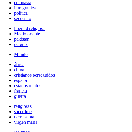
eutanasia
inmigrantes
política
secuestro
libertad religiosa
Medio oriente
pakistan
ucrania
Mundo
áfrica
china
cristianos perseguidos
españa
estados unidos
francia
guerra
religiosas
sacerdote
tierra santa
virgen maria