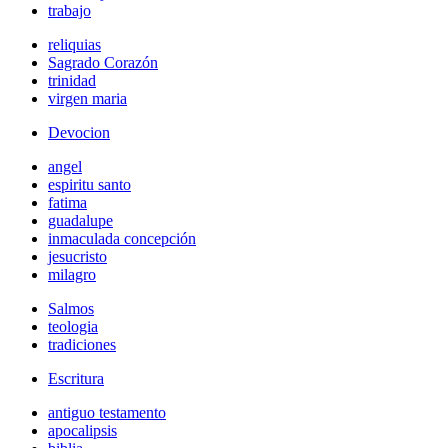
trabajo
reliquias
Sagrado Corazón
trinidad
virgen maria
Devocion
angel
espiritu santo
fatima
guadalupe
inmaculada concepción
jesucristo
milagro
Salmos
teologia
tradiciones
Escritura
antiguo testamento
apocalipsis