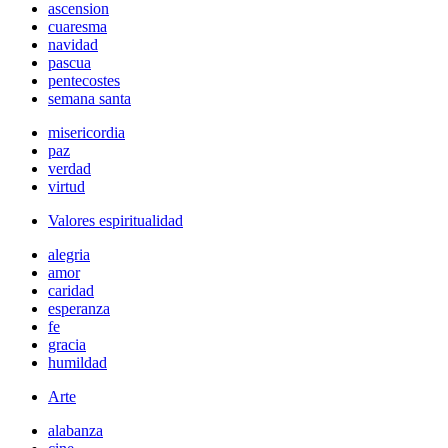
ascension
cuaresma
navidad
pascua
pentecostes
semana santa
misericordia
paz
verdad
virtud
Valores espiritualidad
alegria
amor
caridad
esperanza
fe
gracia
humildad
Arte
alabanza