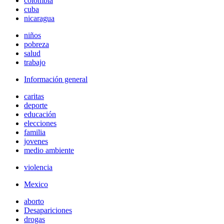
colombia
cuba
nicaragua
niños
pobreza
salud
trabajo
Información general
caritas
deporte
educación
elecciones
familia
jovenes
medio ambiente
violencia
Mexico
aborto
Desapariciones
drogas