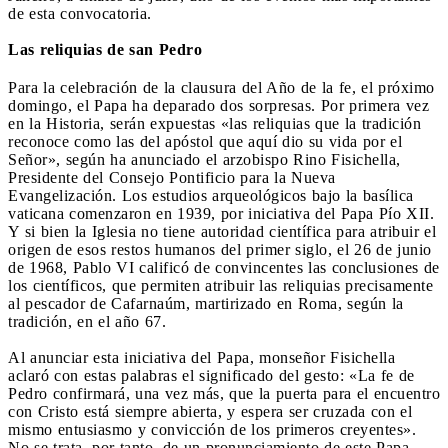
de esta convocatoria.
Las reliquias de san Pedro
Para la celebración de la clausura del Año de la fe, el próximo
domingo, el Papa ha deparado dos sorpresas. Por primera vez
en la Historia, serán expuestas «las reliquias que la tradición
reconoce como las del apóstol que aquí dio su vida por el
Señor», según ha anunciado el arzobispo Rino Fisichella,
Presidente del Consejo Pontificio para la Nueva
Evangelización. Los estudios arqueológicos bajo la basílica
vaticana comenzaron en 1939, por iniciativa del Papa Pío XII.
Y si bien la Iglesia no tiene autoridad científica para atribuir el
origen de esos restos humanos del primer siglo, el 26 de junio
de 1968, Pablo VI calificó de convincentes las conclusiones de
los científicos, que permiten atribuir las reliquias precisamente
al pescador de Cafarnaúm, martirizado en Roma, según la
tradición, en el año 67.
Al anunciar esta iniciativa del Papa, monseñor Fisichella
aclaró con estas palabras el significado del gesto: «La fe de
Pedro confirmará, una vez más, que la puerta para el encuentro
con Cristo está siempre abierta, y espera ser cruzada con el
mismo entusiasmo y convicción de los primeros creyentes».
No se trata, por tanto, de un pronunciamiento de este Papa