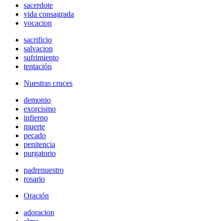
sacerdote
vida consagrada
vocacion
sacrificio
salvacion
sufrimiento
tentación
Nuestras cruces
demonio
exorcismo
infierno
muerte
pecado
penitencia
purgatorio
padrenuestro
rosario
Oración
adoracion