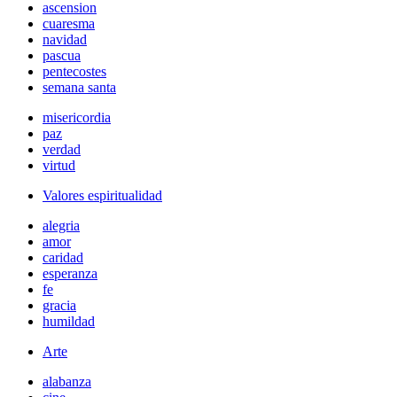
ascension
cuaresma
navidad
pascua
pentecostes
semana santa
misericordia
paz
verdad
virtud
Valores espiritualidad
alegria
amor
caridad
esperanza
fe
gracia
humildad
Arte
alabanza