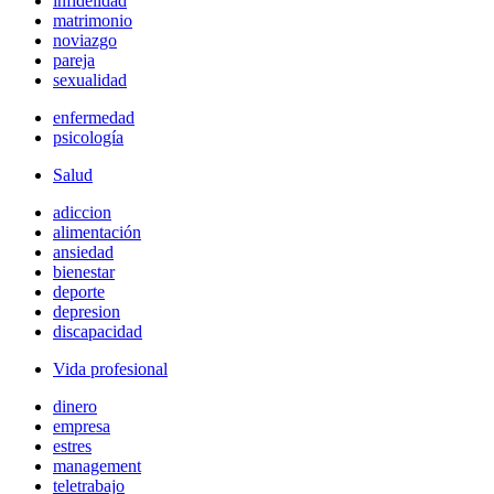
infidelidad
matrimonio
noviazgo
pareja
sexualidad
enfermedad
psicología
Salud
adiccion
alimentación
ansiedad
bienestar
deporte
depresion
discapacidad
Vida profesional
dinero
empresa
estres
management
teletrabajo