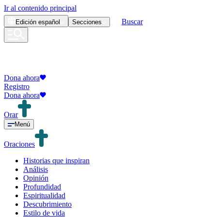
Ir al contenido principal
Buscar
Edición
español
Secciones
Dona ahora
Registro
Dona ahora
Orar
Menú
Oraciones
Historias que inspiran
Análisis
Opinión
Profundidad
Espiritualidad
Descubrimiento
Estilo de vida