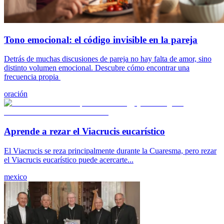
Tono emocional: el código invisible en la pareja
Detrás de muchas discusiones de pareja no hay falta de amor, sino
distinto volumen emocional. Descubre cómo encontrar una
frecuencia propia
oración
Aprende a rezar el Viacrucis eucarístico
El Viacrucis se reza principalmente durante la Cuaresma, pero rezar
el Viacrucis eucarístico puede acercarte...
mexico