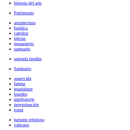
historia del arte
Patrimonio
arquitectura
basilica
catedral
iglesia
monasterio
santuario
sagrada familia
Santuario
aparecida
fatima
guadalupe
lourdes
medjugorje
peregrinación
roma
turismo religioso
vaticano