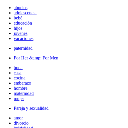
abuelos
adolescencia
bebé
educación
hijos
jovenes
vacaciones
paternidad
For Her &amp; For Men
boda
casa
cocina
embarazo
hombre
maternidad
mujer
Pareja y sexualidad
amor
divorcio