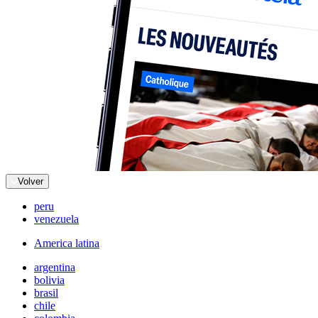
Volver
peru
venezuela
America latina
argentina
bolivia
brasil
chile