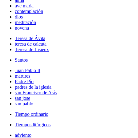
alma
ave maria
contemplación
dios
meditación
novena
Teresa de Ávila
teresa de calcuta
Teresa de Lisieux
Santos
Juan Pablo II
martires
Padre Pío
padres de la iglesia
san Francisco de Asís
san jose
san pablo
Tiempo ordinario
Tiempos litúrgicos
adviento