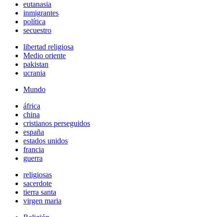
eutanasia
inmigrantes
política
secuestro
libertad religiosa
Medio oriente
pakistan
ucrania
Mundo
áfrica
china
cristianos perseguidos
españa
estados unidos
francia
guerra
religiosas
sacerdote
tierra santa
virgen maria