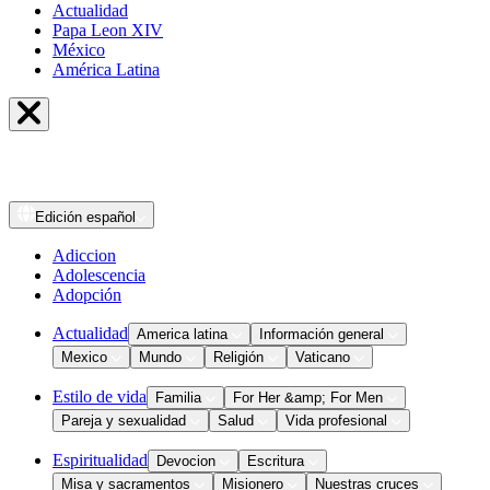
Actualidad
Papa Leon XIV
México
América Latina
Edición
español
Adiccion
Adolescencia
Adopción
Actualidad
America latina
Información general
Mexico
Mundo
Religión
Vaticano
Estilo de vida
Familia
For Her &amp; For Men
Pareja y sexualidad
Salud
Vida profesional
Espiritualidad
Devocion
Escritura
Misa y sacramentos
Misionero
Nuestras cruces