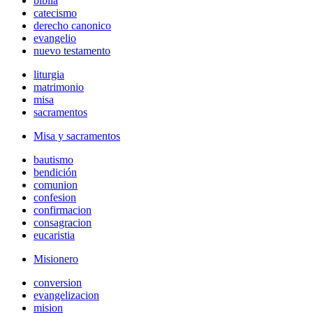
biblia
catecismo
derecho canonico
evangelio
nuevo testamento
liturgia
matrimonio
misa
sacramentos
Misa y sacramentos
bautismo
bendición
comunion
confesion
confirmacion
consagracion
eucaristia
Misionero
conversion
evangelizacion
mision