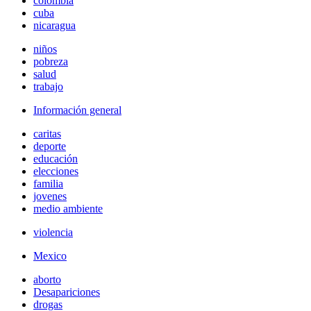
colombia
cuba
nicaragua
niños
pobreza
salud
trabajo
Información general
caritas
deporte
educación
elecciones
familia
jovenes
medio ambiente
violencia
Mexico
aborto
Desapariciones
drogas