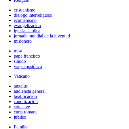
Religión
cristianismo
dialogo interreligioso
ecumenismo
evangelizacion
iglesia catolica
jornada mundial de la juventud
misionero
misa
papa francisco
sinodo
viaje apostólico
Vaticano
angelus
audiencia general
beatificacion
canonizacion
conclave
curia romana
jubileo
Familia