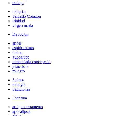
trabajo
reliquias
Sagrado Corazón
trinidad
virgen maria
Devocion
angel
espiritu santo
fatima
guadalupe
inmaculada concepción
jesucristo
milagro
Salmos
teologia
tradiciones
Escritura
antiguo testamento
apocalipsis