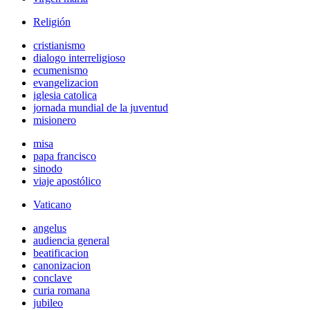
Religión
cristianismo
dialogo interreligioso
ecumenismo
evangelizacion
iglesia catolica
jornada mundial de la juventud
misionero
misa
papa francisco
sinodo
viaje apostólico
Vaticano
angelus
audiencia general
beatificacion
canonizacion
conclave
curia romana
jubileo