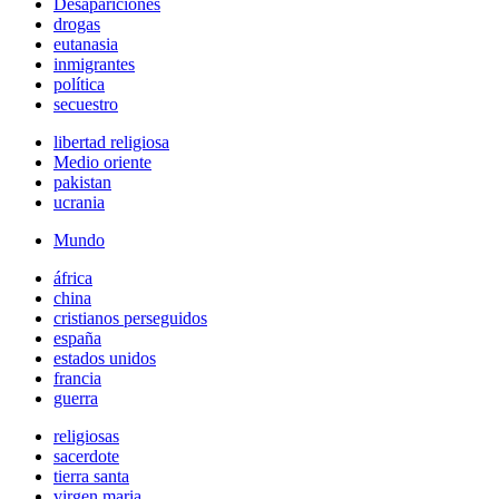
Desapariciones
drogas
eutanasia
inmigrantes
política
secuestro
libertad religiosa
Medio oriente
pakistan
ucrania
Mundo
áfrica
china
cristianos perseguidos
españa
estados unidos
francia
guerra
religiosas
sacerdote
tierra santa
virgen maria