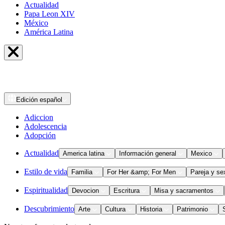
Actualidad
Papa Leon XIV
México
América Latina
Edición
español
Adiccion
Adolescencia
Adopción
Actualidad
America latina
Información general
Mexico
Estilo de vida
Familia
For Her &amp; For Men
Pareja y se
Espiritualidad
Devocion
Escritura
Misa y sacramentos
Descubrimiento
Arte
Cultura
Historia
Patrimonio