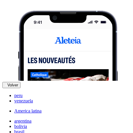
Volver
peru
venezuela
America latina
argentina
bolivia
brasil