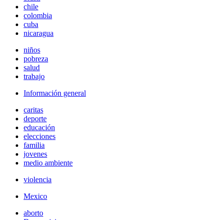
chile
colombia
cuba
nicaragua
niños
pobreza
salud
trabajo
Información general
caritas
deporte
educación
elecciones
familia
jovenes
medio ambiente
violencia
Mexico
aborto