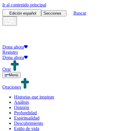
Ir al contenido principal
Buscar
Edición
español
Secciones
Dona ahora
Registro
Dona ahora
Orar
Menú
Oraciones
Historias que inspiran
Análisis
Opinión
Profundidad
Espiritualidad
Descubrimiento
Estilo de vida