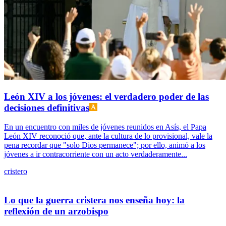
León XIV a los jóvenes: el verdadero poder de las
decisiones definitivas
En un encuentro con miles de jóvenes reunidos en Asís, el Papa
León XIV reconoció que, ante la cultura de lo provisional, vale la
pena recordar que "solo Dios permanece"; por ello, animó a los
jóvenes a ir contracorriente con un acto verdaderamente...
cristero
Lo que la guerra cristera nos enseña hoy: la
reflexión de un arzobispo