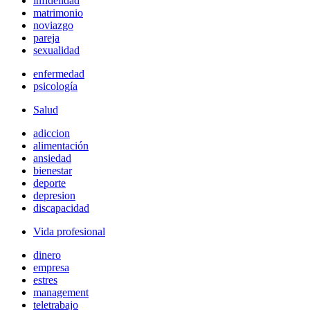
infidelidad
matrimonio
noviazgo
pareja
sexualidad
enfermedad
psicología
Salud
adiccion
alimentación
ansiedad
bienestar
deporte
depresion
discapacidad
Vida profesional
dinero
empresa
estres
management
teletrabajo