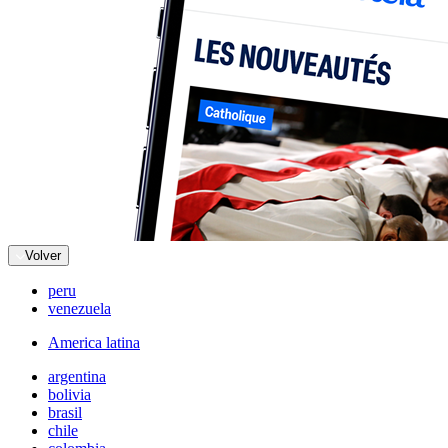
Volver
peru
venezuela
America latina
argentina
bolivia
brasil
chile