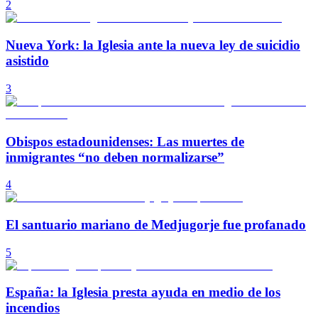
2
Nueva York: la Iglesia ante la nueva ley de suicidio
asistido
3
Obispos estadounidenses: Las muertes de
inmigrantes “no deben normalizarse”
4
El santuario mariano de Medjugorje fue profanado
5
España: la Iglesia presta ayuda en medio de los
incendios