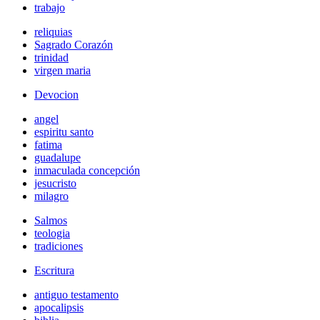
trabajo
reliquias
Sagrado Corazón
trinidad
virgen maria
Devocion
angel
espiritu santo
fatima
guadalupe
inmaculada concepción
jesucristo
milagro
Salmos
teologia
tradiciones
Escritura
antiguo testamento
apocalipsis