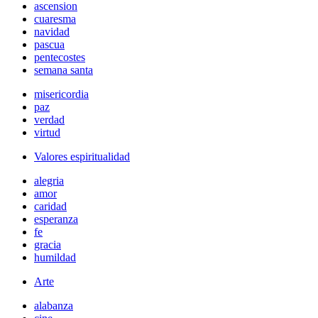
ascension
cuaresma
navidad
pascua
pentecostes
semana santa
misericordia
paz
verdad
virtud
Valores espiritualidad
alegria
amor
caridad
esperanza
fe
gracia
humildad
Arte
alabanza