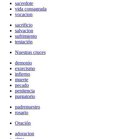
sacerdote
vida consagrada
vocacion
sacrificio
salvacion
sufrimiento
tentación
Nuestras cruces
demonio
exorcismo
infierno
muerte
pecado
penitencia
purgatorio
padrenuestro
rosario
Oración
adoracion