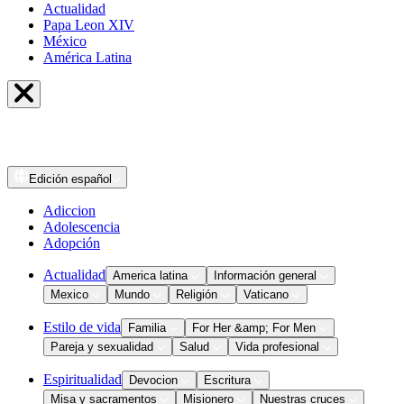
Actualidad
Papa Leon XIV
México
América Latina
Edición
español
Adiccion
Adolescencia
Adopción
Actualidad
America latina
Información general
Mexico
Mundo
Religión
Vaticano
Estilo de vida
Familia
For Her &amp; For Men
Pareja y sexualidad
Salud
Vida profesional
Espiritualidad
Devocion
Escritura
Misa y sacramentos
Misionero
Nuestras cruces