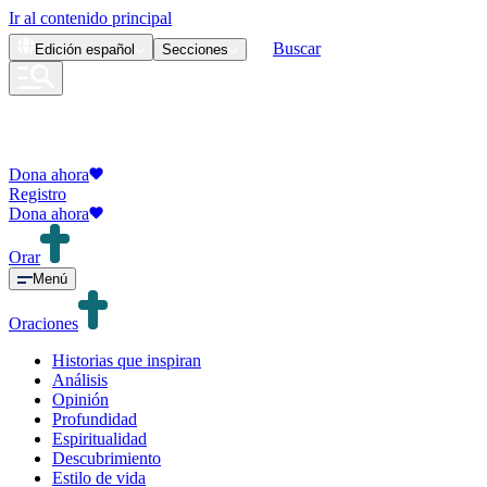
Ir al contenido principal
Buscar
Edición
español
Secciones
Dona ahora
Registro
Dona ahora
Orar
Menú
Oraciones
Historias que inspiran
Análisis
Opinión
Profundidad
Espiritualidad
Descubrimiento
Estilo de vida