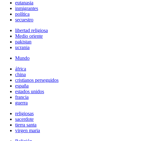
eutanasia
inmigrantes
política
secuestro
libertad religiosa
Medio oriente
pakistan
ucrania
Mundo
áfrica
china
cristianos perseguidos
españa
estados unidos
francia
guerra
religiosas
sacerdote
tierra santa
virgen maria