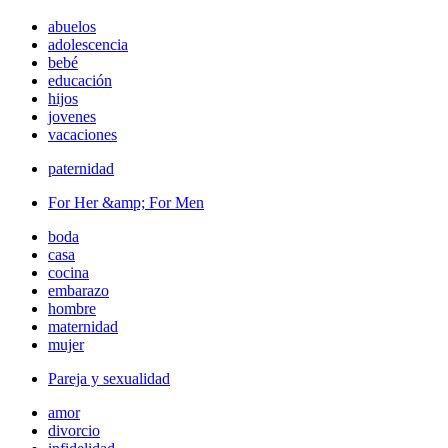
abuelos
adolescencia
bebé
educación
hijos
jovenes
vacaciones
paternidad
For Her &amp; For Men
boda
casa
cocina
embarazo
hombre
maternidad
mujer
Pareja y sexualidad
amor
divorcio