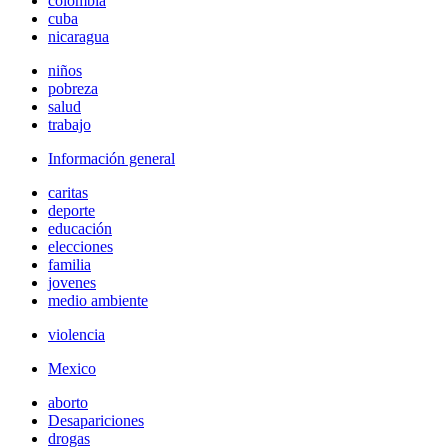
colombia
cuba
nicaragua
niños
pobreza
salud
trabajo
Información general
caritas
deporte
educación
elecciones
familia
jovenes
medio ambiente
violencia
Mexico
aborto
Desapariciones
drogas