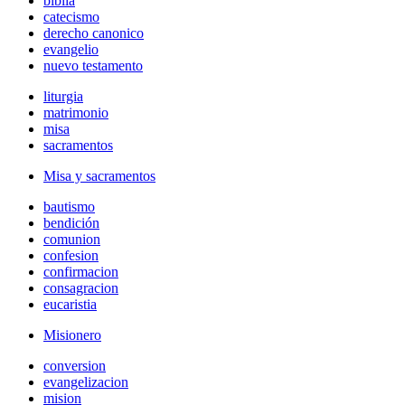
biblia
catecismo
derecho canonico
evangelio
nuevo testamento
liturgia
matrimonio
misa
sacramentos
Misa y sacramentos
bautismo
bendición
comunion
confesion
confirmacion
consagracion
eucaristia
Misionero
conversion
evangelizacion
mision