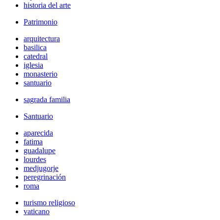
historia del arte
Patrimonio
arquitectura
basilica
catedral
iglesia
monasterio
santuario
sagrada familia
Santuario
aparecida
fatima
guadalupe
lourdes
medjugorje
peregrinación
roma
turismo religioso
vaticano