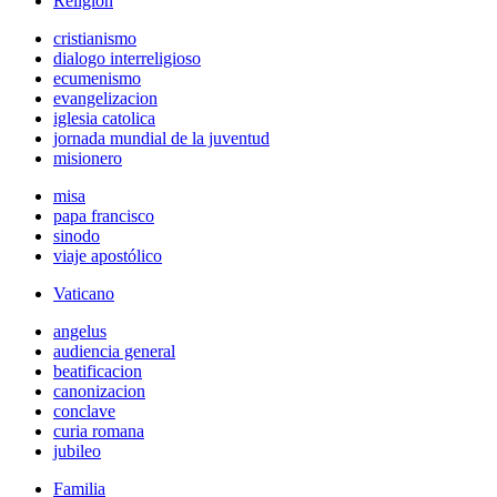
Religión
cristianismo
dialogo interreligioso
ecumenismo
evangelizacion
iglesia catolica
jornada mundial de la juventud
misionero
misa
papa francisco
sinodo
viaje apostólico
Vaticano
angelus
audiencia general
beatificacion
canonizacion
conclave
curia romana
jubileo
Familia