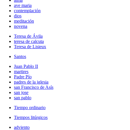
alma
ave maria
contemplación
dios
meditación
novena
Teresa de Ávila
teresa de calcuta
Teresa de Lisieux
Santos
Juan Pablo II
martires
Padre Pío
padres de la iglesia
san Francisco de Asís
san jose
san pablo
Tiempo ordinario
Tiempos litúrgicos
adviento