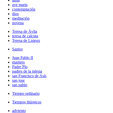
alma
ave maria
contemplación
dios
meditación
novena
Teresa de Ávila
teresa de calcuta
Teresa de Lisieux
Santos
Juan Pablo II
martires
Padre Pío
padres de la iglesia
san Francisco de Asís
san jose
san pablo
Tiempo ordinario
Tiempos litúrgicos
adviento