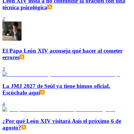
León XIV insta a no confundir la oración con una
técnica psicológica
2
El Papa León XIV aconseja qué hacer al cometer
errores
3
La JMJ 2027 de Seúl ya tiene himno oficial.
Escúchalo aquí
4
¿Por qué León XIV visitará Asís el próximo 6 de
agosto?