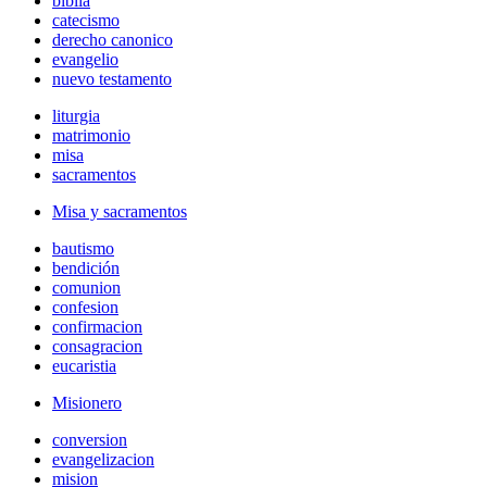
biblia
catecismo
derecho canonico
evangelio
nuevo testamento
liturgia
matrimonio
misa
sacramentos
Misa y sacramentos
bautismo
bendición
comunion
confesion
confirmacion
consagracion
eucaristia
Misionero
conversion
evangelizacion
mision