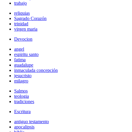
trabajo
reliquias
Sagrado Corazón
trinidad
virgen maria
Devocion
angel
espiritu santo
fatima
guadalupe
inmaculada concepción
jesucristo
milagro
Salmos
teologia
tradiciones
Escritura
antiguo testamento
apocalipsis