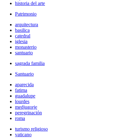
historia del arte
Patrimonio
arquitectura
basilica
catedral
iglesia
monasterio
santuario
sagrada familia
Santuario
aparecida
fatima
guadalupe
lourdes
medjugorje
peregrinación
roma
turismo religioso
vaticano