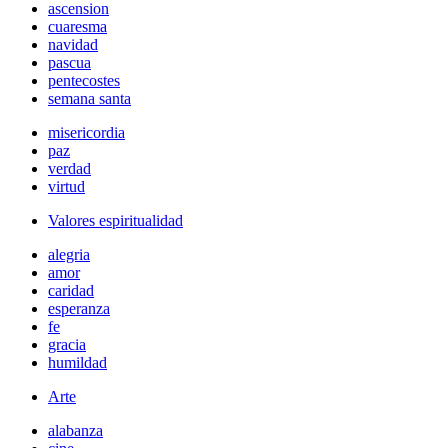
ascension
cuaresma
navidad
pascua
pentecostes
semana santa
misericordia
paz
verdad
virtud
Valores espiritualidad
alegria
amor
caridad
esperanza
fe
gracia
humildad
Arte
alabanza