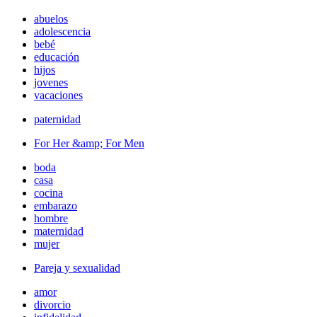
abuelos
adolescencia
bebé
educación
hijos
jovenes
vacaciones
paternidad
For Her &amp; For Men
boda
casa
cocina
embarazo
hombre
maternidad
mujer
Pareja y sexualidad
amor
divorcio