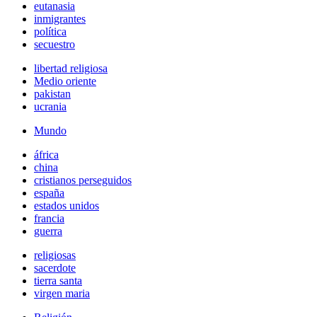
eutanasia
inmigrantes
política
secuestro
libertad religiosa
Medio oriente
pakistan
ucrania
Mundo
áfrica
china
cristianos perseguidos
españa
estados unidos
francia
guerra
religiosas
sacerdote
tierra santa
virgen maria