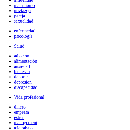
infidelidad
matrimonio
noviazgo
pareja
sexualidad
enfermedad
psicología
Salud
adiccion
alimentación
ansiedad
bienestar
deporte
depresion
discapacidad
Vida profesional
dinero
empresa
estres
management
teletrabajo