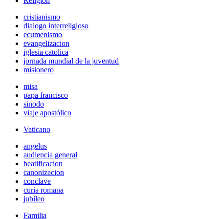
Religión
cristianismo
dialogo interreligioso
ecumenismo
evangelizacion
iglesia catolica
jornada mundial de la juventud
misionero
misa
papa francisco
sinodo
viaje apostólico
Vaticano
angelus
audiencia general
beatificacion
canonizacion
conclave
curia romana
jubileo
Familia