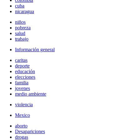
colombia
cuba
nicaragua
niños
pobreza
salud
trabajo
Información general
caritas
deporte
educación
elecciones
familia
jovenes
medio ambiente
violencia
Mexico
aborto
Desapariciones
drogas