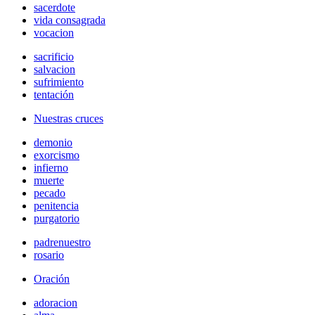
sacerdote
vida consagrada
vocacion
sacrificio
salvacion
sufrimiento
tentación
Nuestras cruces
demonio
exorcismo
infierno
muerte
pecado
penitencia
purgatorio
padrenuestro
rosario
Oración
adoracion