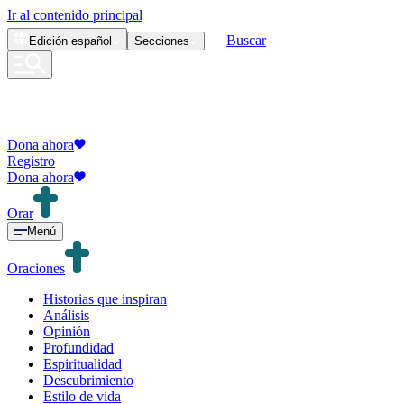
Ir al contenido principal
Buscar
Edición
español
Secciones
Dona ahora
Registro
Dona ahora
Orar
Menú
Oraciones
Historias que inspiran
Análisis
Opinión
Profundidad
Espiritualidad
Descubrimiento
Estilo de vida