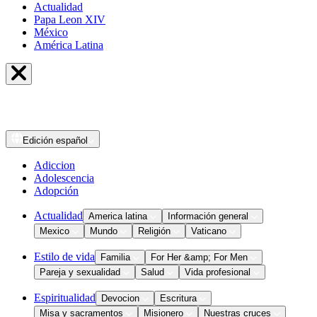
Actualidad
Papa Leon XIV
México
América Latina
Edición
español
Adiccion
Adolescencia
Adopción
Actualidad
America latina
Información general
Mexico
Mundo
Religión
Vaticano
Estilo de vida
Familia
For Her &amp; For Men
Pareja y sexualidad
Salud
Vida profesional
Espiritualidad
Devocion
Escritura
Misa y sacramentos
Misionero
Nuestras cruces