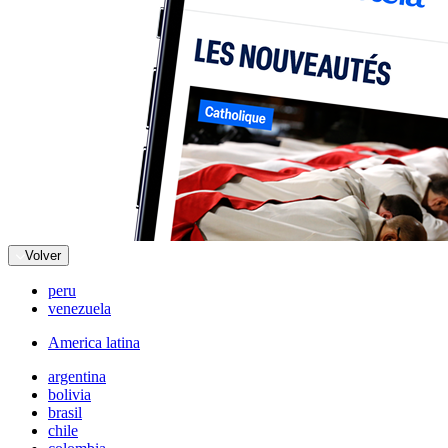
Volver
peru
venezuela
America latina
argentina
bolivia
brasil
chile