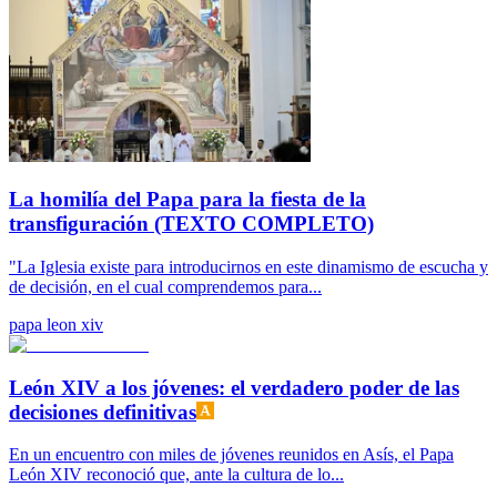
La homilía del Papa para la fiesta de la
transfiguración (TEXTO COMPLETO)
"La Iglesia existe para introducirnos en este dinamismo de escucha y
de decisión, en el cual comprendemos para...
papa leon xiv
León XIV a los jóvenes: el verdadero poder de las
decisiones definitivas
En un encuentro con miles de jóvenes reunidos en Asís, el Papa
León XIV reconoció que, ante la cultura de lo...