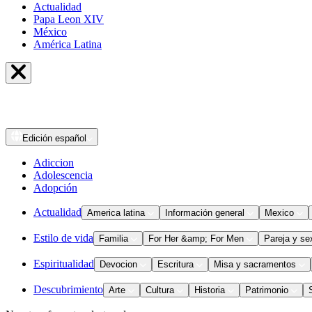
Actualidad
Papa Leon XIV
México
América Latina
Edición
español
Adiccion
Adolescencia
Adopción
Actualidad
America latina
Información general
Mexico
Estilo de vida
Familia
For Her &amp; For Men
Pareja y se
Espiritualidad
Devocion
Escritura
Misa y sacramentos
Descubrimiento
Arte
Cultura
Historia
Patrimonio