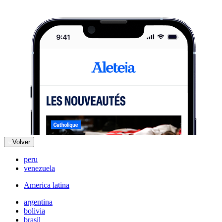
Volver
peru
venezuela
America latina
argentina
bolivia
brasil