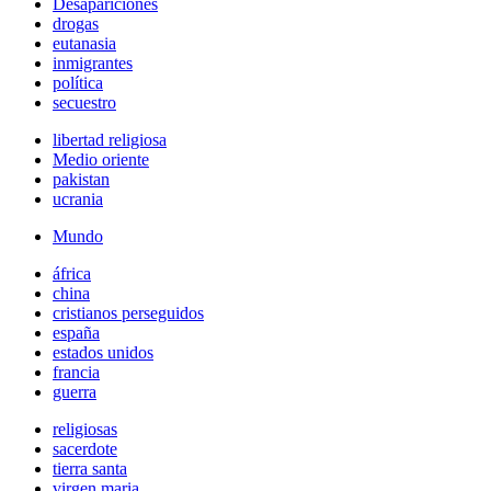
Desapariciones
drogas
eutanasia
inmigrantes
política
secuestro
libertad religiosa
Medio oriente
pakistan
ucrania
Mundo
áfrica
china
cristianos perseguidos
españa
estados unidos
francia
guerra
religiosas
sacerdote
tierra santa
virgen maria