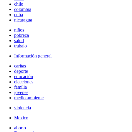
chile
colombia
cuba
nicaragua
niños
pobreza
salud
trabajo
Información general
caritas
deporte
educación
elecciones
familia
jovenes
medio ambiente
violencia
Mexico
aborto