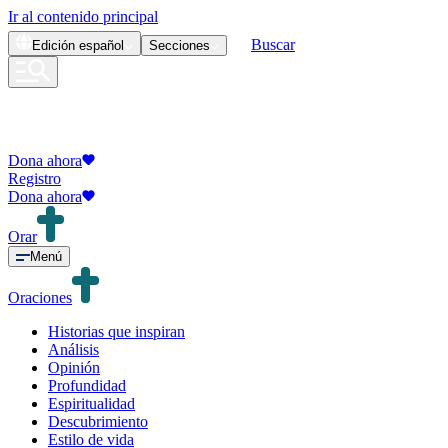
Ir al contenido principal
Buscar
Edición
español
Secciones
Dona ahora
Registro
Dona ahora
Orar
Menú
Oraciones
Historias que inspiran
Análisis
Opinión
Profundidad
Espiritualidad
Descubrimiento
Estilo de vida