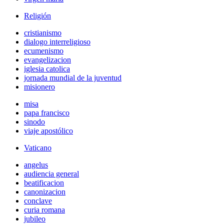
Religión
cristianismo
dialogo interreligioso
ecumenismo
evangelizacion
iglesia catolica
jornada mundial de la juventud
misionero
misa
papa francisco
sinodo
viaje apostólico
Vaticano
angelus
audiencia general
beatificacion
canonizacion
conclave
curia romana
jubileo