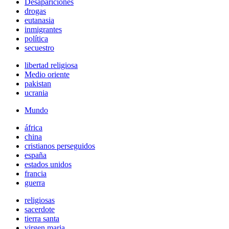
Desapariciones
drogas
eutanasia
inmigrantes
política
secuestro
libertad religiosa
Medio oriente
pakistan
ucrania
Mundo
áfrica
china
cristianos perseguidos
españa
estados unidos
francia
guerra
religiosas
sacerdote
tierra santa
virgen maria