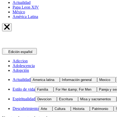
Actualidad
Papa Leon XIV
México
América Latina
Edición
español
Adiccion
Adolescencia
Adopción
Actualidad
America latina
Información general
Mexico
Estilo de vida
Familia
For Her &amp; For Men
Pareja y se
Espiritualidad
Devocion
Escritura
Misa y sacramentos
Descubrimiento
Arte
Cultura
Historia
Patrimonio