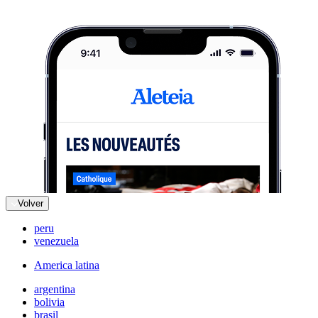
Volver
peru
venezuela
America latina
argentina
bolivia
brasil