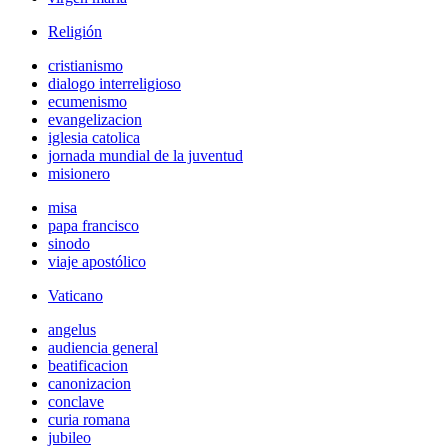
Religión
cristianismo
dialogo interreligioso
ecumenismo
evangelizacion
iglesia catolica
jornada mundial de la juventud
misionero
misa
papa francisco
sinodo
viaje apostólico
Vaticano
angelus
audiencia general
beatificacion
canonizacion
conclave
curia romana
jubileo