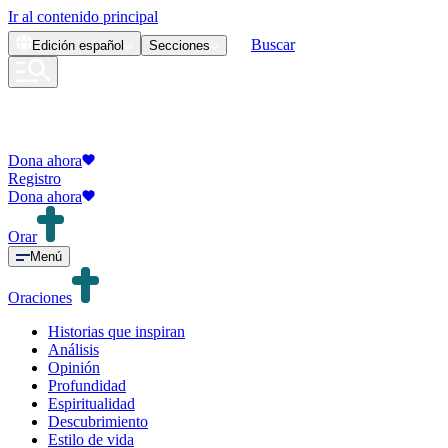
Ir al contenido principal
Buscar
Edición
español
Secciones
Dona ahora
Registro
Dona ahora
Orar
Menú
Oraciones
Historias que inspiran
Análisis
Opinión
Profundidad
Espiritualidad
Descubrimiento
Estilo de vida