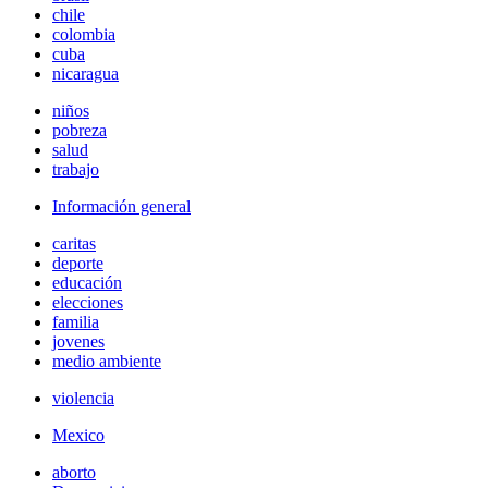
chile
colombia
cuba
nicaragua
niños
pobreza
salud
trabajo
Información general
caritas
deporte
educación
elecciones
familia
jovenes
medio ambiente
violencia
Mexico
aborto