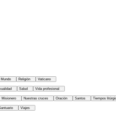
Mundo
Religión
Vaticano
xualidad
Salud
Vida profesional
Misionero
Nuestras cruces
Oración
Santos
Tiempos litúrgi
Santuario
Viajes